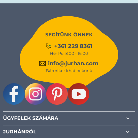
SEGÍTÜNK ÖNNEK
+361 229 8361
Hé- Pé: 8:00 - 16:00
info@jurhan.com
Bármikor írhat nekünk
Facebook
Instagram
Pinterest
Youtube
ÜGYFELEK SZÁMÁRA
JURHÁNRÓL