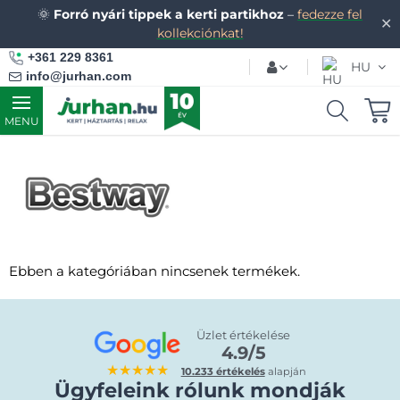
🌞
Forró nyári tippek a kerti partikhoz
–
fedezze fel
✕
kollekciónkat!
+361 229 8361
HU
info@jurhan.com
MENU
Ebben a kategóriában nincsenek termékek.
Üzlet értékelése
4.9/5
★★★★★
10.233 értékelés
alapján
Ügyfeleink rólunk mondják