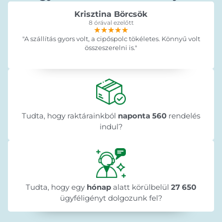
Krisztina Börcsök
8 órával ezelőtt
★★★★★
★★★★★
★★★★★
"A szállítás gyors volt, a cipőspolc tökéletes. Könnyű volt
összeszerelni is."
Tudta, hogy raktárainkból
naponta 560
rendelés
indul?
Tudta, hogy egy
hónap
alatt körülbelül
27 650
ügyféligényt dolgozunk fel?