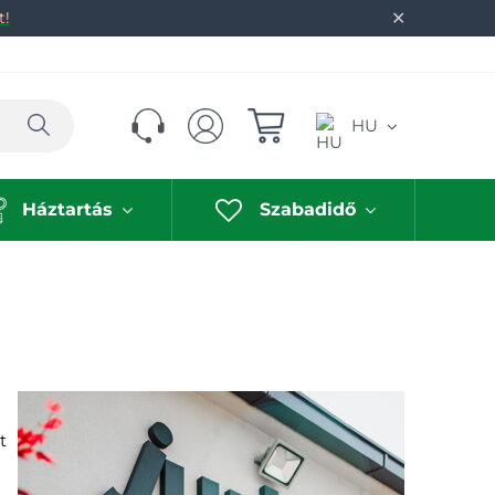
✕
t!
Keresés
HU
Háztartás
Szabadidő
t