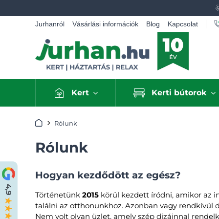
Jurhanról
Vásárlási információk
Blog
Kapcsolat
Kert
Kerti bútorok
Kezdőlap
Rólunk
Rólunk
Hogyan kezdődött az egész?
Történetünk
2015
körül kezdett íródni, amikor az 
találni az otthonunkhoz. Azonban vagy rendkívül d
Nem volt olyan üzlet, amely szép dizájnnal rendelk