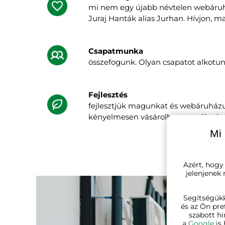
mi nem egy újabb névtelen webáruh
Juraj Hanták alias Jurhan. Hívjon, ma
Csapatmunka
összefogunk. Olyan csapatot alkotunk,
Fejlesztés
fejlesztjük magunkat és webáruházun
kényelmesen vásárolhasson nálunk.
Mi 
Azért, hogy
jelenjenek
Segítségük
és az Ön pre
szabott hi
a
Google
is 