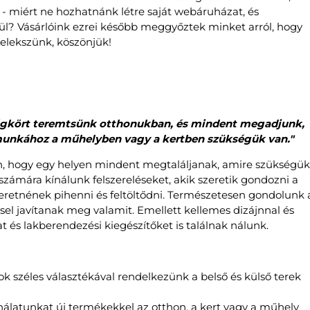
t - miért ne hozhatnánk létre saját webáruházat, és
ül? Vásárlóink ezrei később meggyőztek minket arról, hogy
elekszünk, köszönjük!
égkört teremtsünk otthonukban, és mindent megadjunk,
 munkához a műhelyben vagy a kertben szükségük van."
yen, hogy egy helyen mindent megtaláljanak, amire szükségük
ámára kínálunk felszereléseket, akik szeretik gondozni a
zeretnének pihenni és feltöltődni. Természetesen gondolunk 
ssel javítanak meg valamit. Emellett kellemes dizájnnal és
és lakberendezési kiegészítőket is találnak nálunk.
k széles választékával rendelkezünk a belső és külső terek
nálatunkat új termékekkel az otthon, a kert vagy a műhely