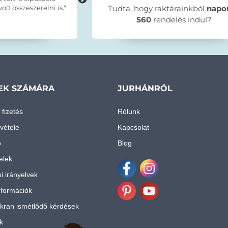
lt összeszerelni is."
leirták, idő elött érkezett, egyszerűe
Tudta, hogy raktárainkból
napo
szuper ajánlani tudom mindenkinek 
560
rendelés indul?
🤗."
EK SZÁMÁRA
JURHÁNRÓL
 fizetés
Rólunk
vétele
Kapcsolat
ó
Blog
telek
i irányelvek
Facebook
Instagram
nformációk
Pinterest
Youtube
kran ismétlődő kérdések
k