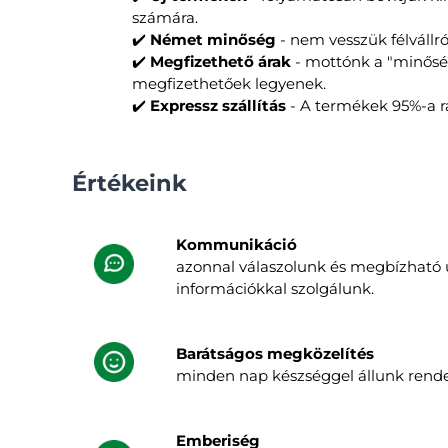
számára.
✔️
Német minőség
- nem vesszük félvállr
✔️
Megfizethető árak
- mottónk a "minőség
megfizethetőek legyenek.
✔️
Expressz szállítás
- A termékek 95%-a r
Értékeink
Kommunikáció
azonnal válaszolunk és megbízható ü
információkkal szolgálunk.
Barátságos megközelítés
minden nap készséggel állunk rendelk
Emberiség