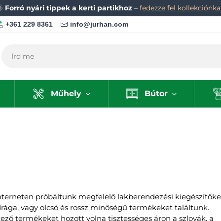
🌞
Forró nyári tippek a kerti partikhoz
–
fedezze fel kollekciónka
+361 229 8361
info@jurhan.com
Műhely
Bútor
interneten próbáltunk megfelelő lakberendezési kiegészítőke
rága, vagy olcsó és rossz minőségű termékeket találtunk.
ező termékeket hozott volna tisztességes áron a szlovák, a