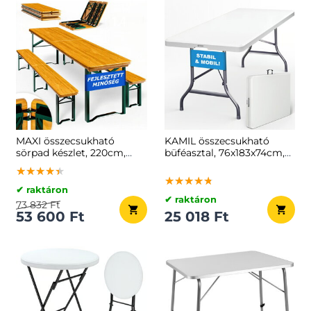
MAXI összecsukható
KAMIL összecsukható
sörpad készlet, 220cm,
büféasztal, 76x183x74cm,
természetes barna
fehér
★★★★★
★★★★★
★★★★★
★★★★★
★★★★★
★★★★★
✔ raktáron
✔ raktáron
73 832 Ft
53 600 Ft
25 018 Ft