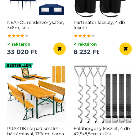
NEAPOL rendezvénysátor,
Parti sátor lábsúly, 4 db,
3x6m, kék
fekete
★★★★★
★★★★★
★★★★★
★★★★★
★★★★★
★★★★★
✔ raktáron
✔ raktáron
33 020 Ft
8 232 Ft
BESTSELLER
PRAKTIK sörpad készlet
Földhorgony készlet, 4 db,
háttámlával, 170cm, barna
42,5x8,5cm, ezüst