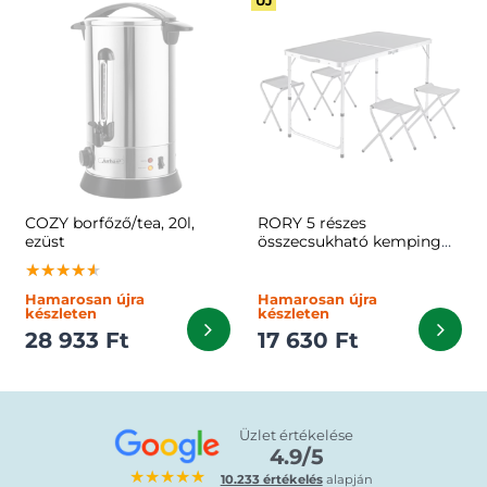
ÚJ
COZY borfőző/tea, 20l,
RORY 5 részes
ezüst
összecsukható kemping
bútor szett, szürke
★★★★★
★★★★★
★★★★★
Hamarosan újra
Hamarosan újra
készleten
készleten
28 933 Ft
17 630 Ft
Üzlet értékelése
4.9/5
★★★★★
10.233 értékelés
alapján