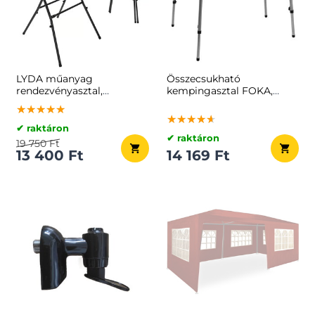
LYDA műanyag
Összecsukható
rendezvényasztal,
kempingasztal FOKA,
Ø72x110cm, fehér
80x54x50–69 cm, fehér
★★★★★
★★★★★
★★★★★
színben
★★★★★
★★★★★
★★★★★
✔ raktáron
✔ raktáron
19 750 Ft
13 400 Ft
14 169 Ft