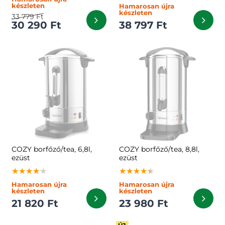
készleten
Hamarosan újra
készleten
33 779 Ft
30 290 Ft
38 797 Ft
COZY borfőző/tea, 6,8l,
COZY borfőző/tea, 8,8l,
ezüst
ezüst
★★★★★
★★★★★
★★★★★
★★★★★
★★★★★
★★★★★
Hamarosan újra
Hamarosan újra
készleten
készleten
21 820 Ft
23 980 Ft