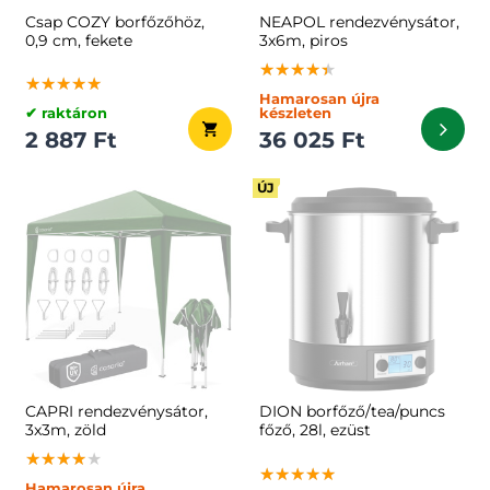
Csap COZY borfőzőhöz,
NEAPOL rendezvénysátor,
0,9 cm, fekete
3x6m, piros
★★★★★
★★★★★
★★★★★
★★★★★
★★★★★
★★★★★
Hamarosan újra
✔ raktáron
készleten
2 887 Ft
36 025 Ft
ÚJ
CAPRI rendezvénysátor,
DION borfőző/tea/puncs
3x3m, zöld
főző, 28l, ezüst
★★★★★
★★★★★
★★★★★
★★★★★
★★★★★
★★★★★
Hamarosan újra