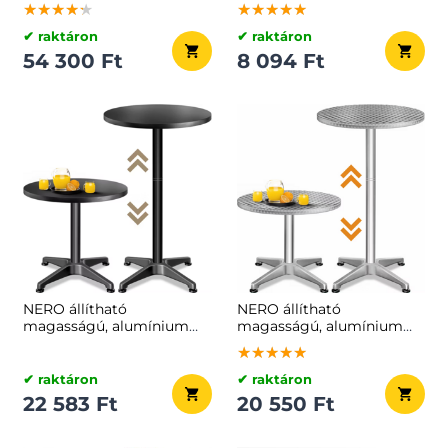
★★★★★
★★★★★
★★★★★
★★★★★
★★★★★
★★★★★
✔ raktáron
✔ raktáron
54 300 Ft
8 094 Ft
NERO állítható
NERO állítható
magasságú, alumínium
magasságú, alumínium
bárasztal, Ø60cm, fekete
bárasztal, Ø60cm, ezüst
★★★★★
★★★★★
★★★★★
✔ raktáron
✔ raktáron
22 583 Ft
20 550 Ft