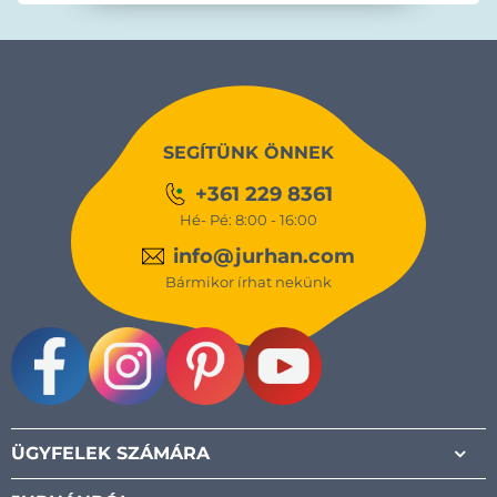
SEGÍTÜNK ÖNNEK
+361 229 8361
Hé- Pé: 8:00 - 16:00
info@jurhan.com
Bármikor írhat nekünk
Facebook
Instagram
Pinterest
Youtube
ÜGYFELEK SZÁMÁRA