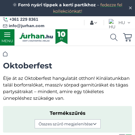
🌞
Forró nyári tippek a kerti partikhoz
–
fedezze fel
✕
kollekciónkat!
+361 229 8361
HU
info@jurhan.com
MENU
Kezdőlap
Oktoberfest
Élje át az Oktoberfest hangulatát otthon! Kínálatunkban
talál borforralókat, masszív sörpad garnitúrákat és tágas
partysátrakat – mindent, amire egy tökéletes
ünnepléshez szüksége van.
Termékszűrés
Összes szűrő megjelenítése