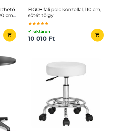
ezhető
FIGO+ fali polc konzollal, 110 cm,
20 cm,
sötét tölgy
★★★★★
★★★★★
★★★★★
✔ raktáron
10 010 Ft