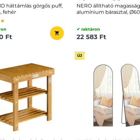
 háttámlás görgős puff,
NERO állítható magasság
 fehér
alumínium bárasztal, Ø6
fekete
★★
★★
★★
ron
✔ raktáron
0 Ft
22 583 Ft
ÚJ