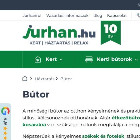
Jurhanról
Vásárlási információk
Blog
Kapcsolat
Kert
Kerti bútorok
Kezdőlap
Háztartás
Bútor
Bútor
A minőségi bútor az otthon kényelmének és prakti
stílust kölcsönöznek otthonának. Akár
étkezőbúto
kosarakra
van szüksége, nálunk megtalálja a megf
Népszerűek a kényelmes
székek és fotelek
, stílu