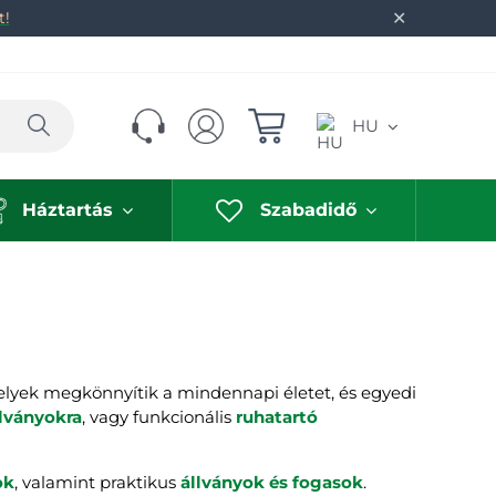
✕
t!
Keresés
HU
Háztartás
Szabadidő
elyek megkönnyítik a mindennapi életet, és egyedi
llványokra
, vagy funkcionális
ruhatartó
ok
, valamint praktikus
állványok és fogasok
.