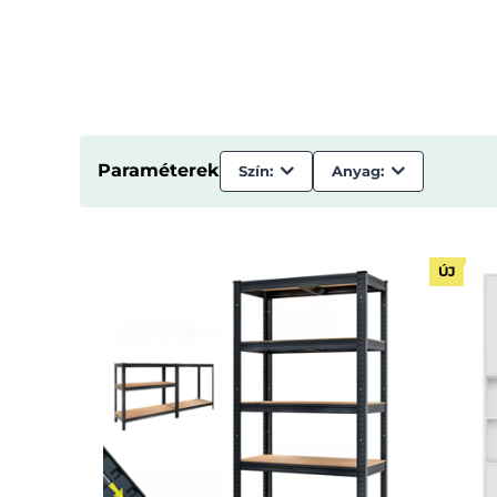
Paraméterek
Szín:
Anyag:
ÚJ