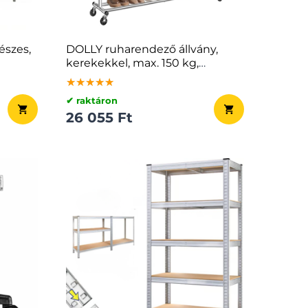
észes,
DOLLY ruharendező állvány,
kerekekkel, max. 150 kg,
45x160-200x161,5cm, ezüst
★★★★★
★★★★★
★★★★★
✔ raktáron
26 055 Ft