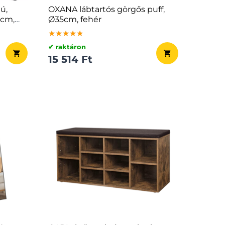
ú,
OXANA lábtartós görgős puff,
0cm,
Ø35cm, fehér
★★★★★
★★★★★
★★★★★
✔ raktáron
15 514 Ft