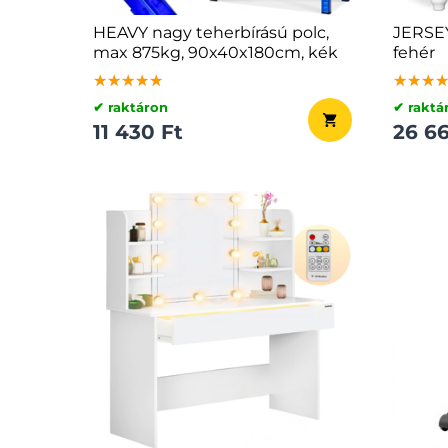
HEAVY nagy teherbírású polc,
JERSE
max 875kg, 90x40x180cm, kék
fehér
★★★★★
★★★★★
★★★★★
★★★
★★★
★★★
✔ raktáron
✔ raktá
11 430 Ft
26 66