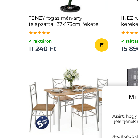
TENZY fogas márvány
INEZ r
talapzattal, 37x173cm, fekete
kereke
83,5x4
★★★★★
★★★★★
★★★★★
★★★
★★★
★★★
✔ raktáron
✔ raktá
11 240 Ft
15 89
Mi 
Azért, hogy
jelenjenek
Segítségük