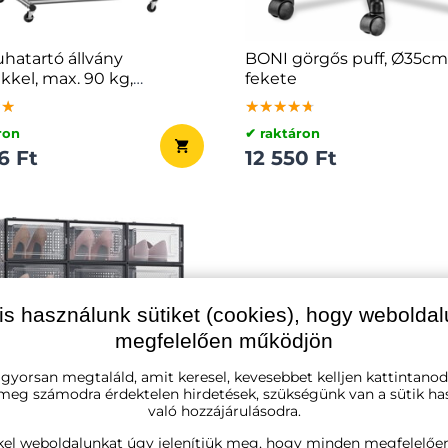
uhatartó állvány
BONI görgős puff, Ø35cm
kkel, max. 90 kg,
fekete
5x160cm, ezüst
★★
★★
★★
★★★★★
★★★★★
★★★★★
ron
✔ raktáron
6 Ft
12 550 Ft
is használunk sütiket (cookies), hogy webolda
megfelelően működjön
 gyorsan megtaláld, amit keresel, kevesebbet kelljen kattintanod
 meg számodra érdektelen hirdetések, szükségünk van a sütik ha
való hozzájárulásodra.
kel weboldalunkat úgy jelenítjük meg, hogy minden megfelelőe