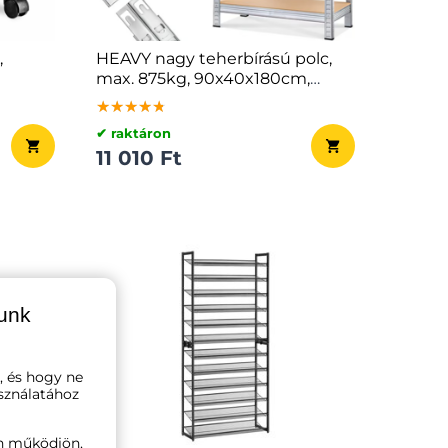
,
HEAVY nagy teherbírású polc,
max. 875kg, 90x40x180cm,
ezüst
★★★★★
★★★★★
★★★★★
✔ raktáron
11 010 Ft
lunk
, és hogy ne
sználatához
n működjön,