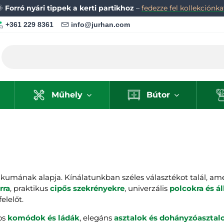
🌞
Forró nyári tippek a kerti partikhoz
–
fedezze fel kollekciónka
+361 229 8361
info@jurhan.com
Műhely
Bútor
kumának alapja. Kínálatunkban széles választékot talál, am
rra
, praktikus
cipős szekrényekre
, univerzális
polcokra és á
elelőt.
sos
komódok és ládák
, elegáns
asztalok és dohányzóasztal