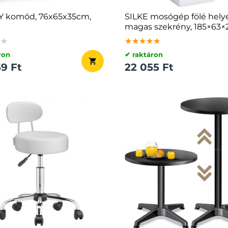
Y komód, 76x65x35cm,
SILKE mosógép fölé hely
magas szekrény, 185×63×
fehér
★★
★★
★★
★★★★★
★★★★★
★★★★★
ron
✔ raktáron
9 Ft
22 055 Ft