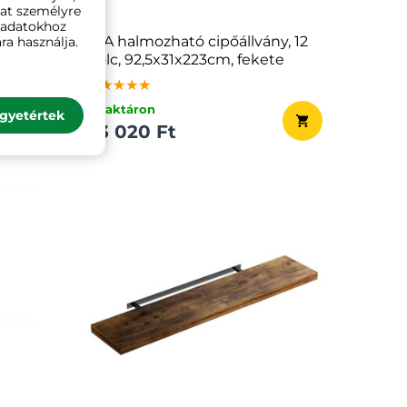
kat személyre
ó adatokhoz
ázott
IDA halmozható cipőállvány, 12
ra használja.
polc, 92,5x31x223cm, fekete
★★★★★
★★★★★
★★★★★
✔ raktáron
gyetértek
33 020 Ft