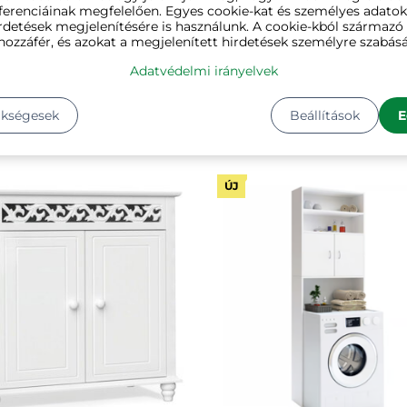
ferenciáinak megfelelően. Egyes cookie-kat és személyes adato
rdetések megjelenítésére is használunk. A cookie-kból származ
ipőrendező, 18 rekesz,
GABI cipősszekrény párn
hozzáfér, és azokat a megjelenített hirdetések személyre szabásá
zó/fekete
ülőkével, 10 rekesz,
Adatvédelmi irányelvek
104x30x48cm,
★★
★★
★★
★★★★★
★★★★★
★★★★★
szürke/világosbarna
ron
✔ raktáron
ükségesek
Beállítások
E
0 Ft
26 250 Ft
ÚJ