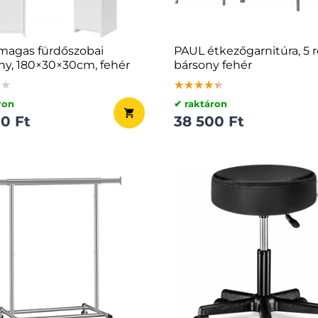
magas fürdőszobai
PAUL étkezőgarnitúra, 5 r
ny, 180×30×30cm, fehér
bársony fehér
★★
★★
★★
★★★★★
★★★★★
★★★★★
ron
✔ raktáron
0 Ft
38 500 Ft