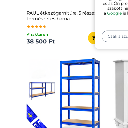
és az Ön pre
szabott hi
PAUL étkezőgarnitúra, 5 részes,
MARI c
a
Google
is 
természetes barna
átláts
★★★★★
★★★★★
★★★★★
★★★
★★★
★★★
✔ raktáron
✔ raktá
Csak a sz
38 500 Ft
14 63