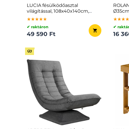
LUCIA fésülködőasztal
ROLAND
világítással, 108x40x140cm,
Ø35cm,
fehér
★★★★★
★★★★★
★★★★★
★★★
★★★
★★★
✔ raktáron
✔ raktá
49 590 Ft
16 36
ÚJ