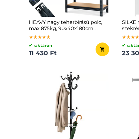
HEAVY nagy teherbírású polc,
SILKE 
max 875kg, 90x40x180cm,
szekré
fekete
★★★★★
★★★★★
★★★★★
★★★
★★★
★★★
✔ raktáron
✔ raktá
11 430 Ft
23 30