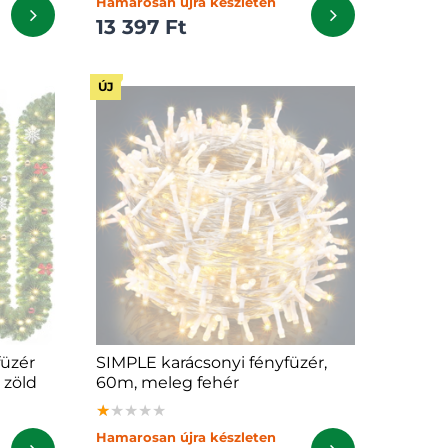
Hamarosan újra készleten
13 397 Ft
ÚJ
üzér
SIMPLE karácsonyi fényfüzér,
, zöld
60m, meleg fehér
★★★★★
★★★★★
★★★★★
Hamarosan újra készleten