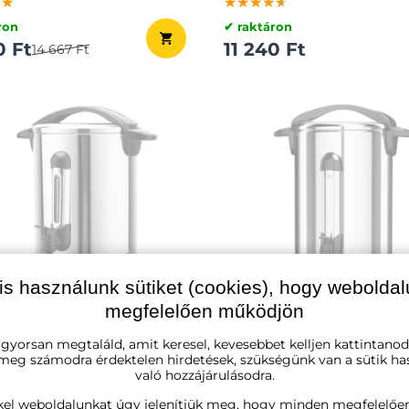
★★
★★
★★
★★★★★
★★★★★
★★★★★
ron
✔ raktáron
0 Ft
11 240 Ft
14 667 Ft
is használunk sütiket (cookies), hogy webolda
megfelelően működjön
 gyorsan megtaláld, amit keresel, kevesebbet kelljen kattintanod
rfőző/tea, 6,8l, ezüst
COZY borfőző/tea, 8,8l, ez
 meg számodra érdektelen hirdetések, szükségünk van a sütik ha
való hozzájárulásodra.
★★
★★
★★
★★★★★
★★★★★
★★★★★
kel weboldalunkat úgy jelenítjük meg, hogy minden megfelelőe