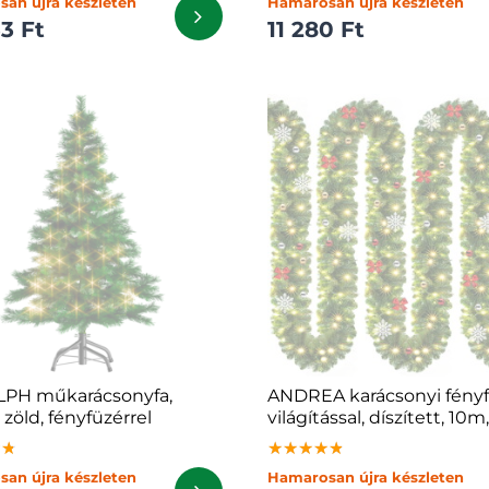
an újra készleten
Hamarosan újra készleten
3 Ft
11 280 Ft
PH műkarácsonyfa,
ANDREA karácsonyi fényf
zöld, fényfüzérrel
világítással, díszített, 10m
★★
★★
★★
★★★★★
★★★★★
★★★★★
an újra készleten
Hamarosan újra készleten