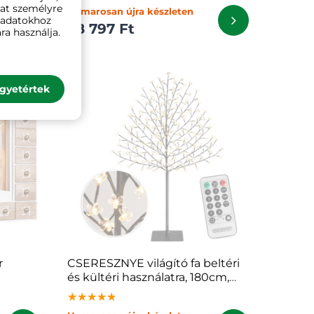
kat személyre
Hamarosan újra készleten
ó adatokhoz
38 797 Ft
ra használja.
gyetértek
r
CSERESZNYE világító fa beltéri
és kültéri használatra, 180cm,
meleg fehér
★★★★★
★★★★★
★★★★★