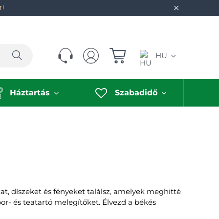
✕
t!
Keresés
HU
Háztartás
Szabadidő
, díszeket és fényeket találsz, amelyek meghitté
bor- és teatartó melegítőket. Élvezd a békés