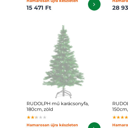
Hamarosan újra készleten
Hamaros
15 471 Ft
28 93
RUDOLPH mű karácsonyfa,
RUDOL
180cm, zöld
150cm, 
★★★★★
★★★★★
★★★★★
★★★
★★★
★★★
Hamarosan újra készleten
Hamaros