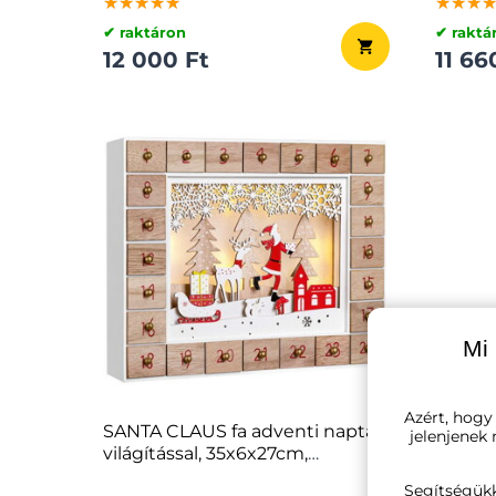
★★★★★
★★★★★
★★★★★
★★★
★★★
★★★
✔ raktáron
✔ raktá
12 000 Ft
11 66
Mi 
Azért, hogy
SANTA CLAUS fa adventi naptár
COZY bo
jelenjenek
világítással, 35x6x27cm,
fehér/barna
★★★
★★★
★★★
Segítségük