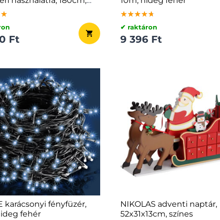
éri használatra, 180cm,
10m, hideg fehér
fehér
★★
★★
★★
★★★★★
★★★★★
★★★★★
ron
✔ raktáron
0 Ft
9 396 Ft
 karácsonyi fényfüzér,
NIKOLAS adventi naptár,
ideg fehér
52x31x13cm, színes