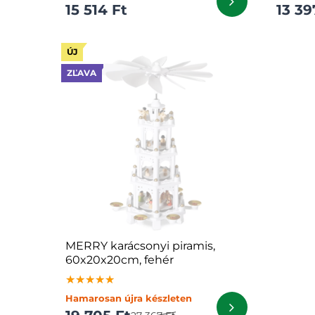
15 514 Ft
13 39
ÚJ
ZĽAVA
MERRY karácsonyi piramis,
60x20x20cm, fehér
★★★★★
★★★★★
★★★★★
Hamarosan újra készleten