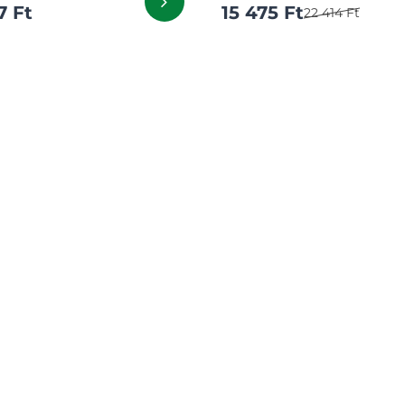
7 Ft
15 475 Ft
22 414 Ft