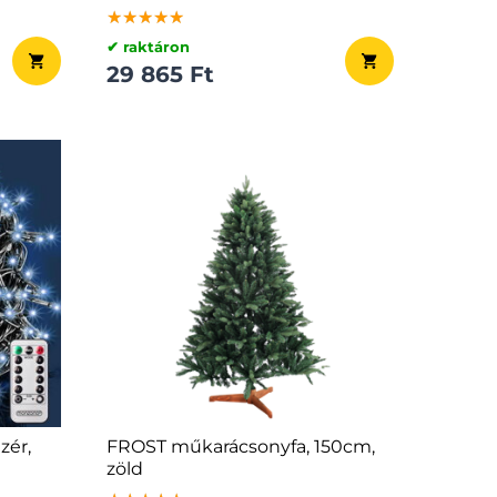
★★★★★
★★★★★
★★★★★
✔ raktáron
29 865 Ft
zér,
FROST műkarácsonyfa, 150cm,
zöld