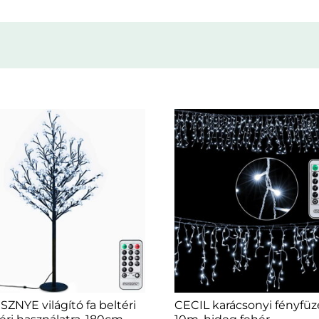
ZNYE világító fa beltéri
CECIL karácsonyi fényfüzé