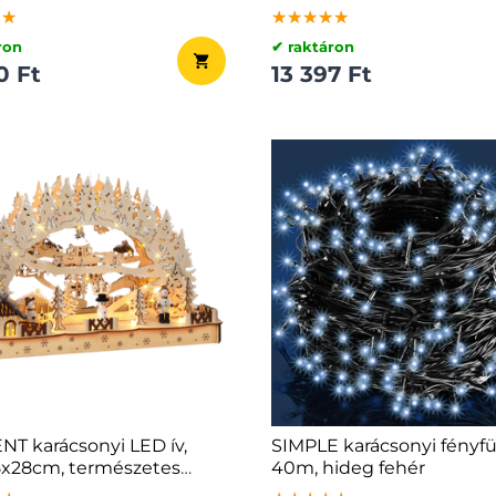
★★
★★
★★
★★★★★
★★★★★
★★★★★
ron
✔ raktáron
0 Ft
13 397 Ft
T karácsonyi LED ív,
SIMPLE karácsonyi fényfü
5x28cm, természetes
40m, hideg fehér