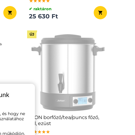
★★★★★
★★★★★
★★★★★
✔ raktáron
25 630 Ft
ÚJ
lunk
, és hogy ne
üst
DION borfőző/tea/puncs főző,
sználatához
28l, ezüst
★★★★★
★★★★★
★★★★★
n működjön,