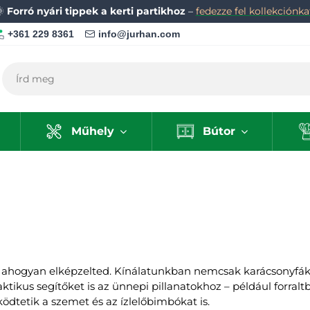
🌞
Forró nyári tippek a kerti partikhoz
–
fedezze fel kollekciónka
+361 229 8361
info@jurhan.com
Műhely
Bútor
ahogyan elképzelted. Kínálatunkban nemcsak karácsonyfákat
ktikus segítőket is az ünnepi pillanatokhoz – például forralt
dtetik a szemet és az ízlelőbimbókat is.