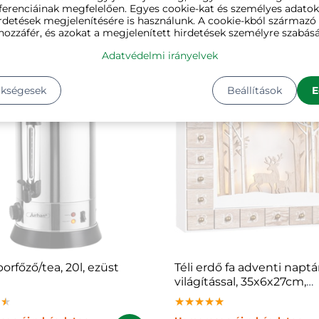
ferenciáinak megfelelően. Egyes cookie-kat és személyes adato
an újra készleten
Hamarosan újra készleten
rdetések megjelenítésére is használunk. A cookie-kból származ
0 Ft
23 980 Ft
hozzáfér, és azokat a megjelenített hirdetések személyre szabásá
Adatvédelmi irányelvek
ükségesek
Beállítások
E
orfőző/tea, 20l, ezüst
Téli erdő fa adventi naptá
világítással, 35x6x27cm,
fehér/barna
★★
★★
★★
★★★★★
★★★★★
★★★★★