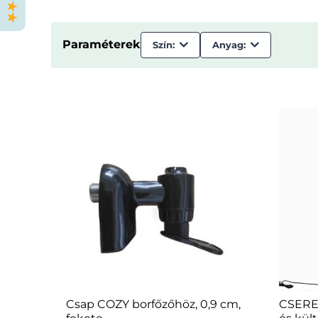
Paraméterek
Szín:
Anyag:
Csap COZY borfőzőhöz, 0,9 cm,
CSERES