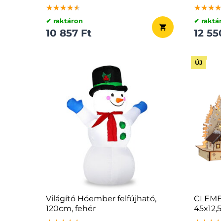
★★★★★
★★★★★
★★★★★
★★★
★★★
★★★
✔ raktáron
✔ raktá
10 857 Ft
12 55
ÚJ
Világító Hóember felfújható,
CLEMEN
120cm, fehér
45x12,
barna