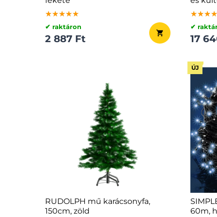
fekete
és kült
hideg 
★★★★★
★★★★★
★★★★★
★★★
★★★
★★★
✔ raktáron
✔ raktá
2 887 Ft
17 64
ÚJ
RUDOLPH mű karácsonyfa,
SIMPLE
150cm, zöld
60m, h