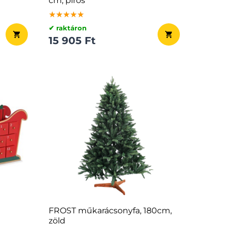
cm, piros
★★★★★
★★★★★
★★★★★
✔ raktáron
15 905 Ft
FROST műkarácsonyfa, 180cm,
zöld