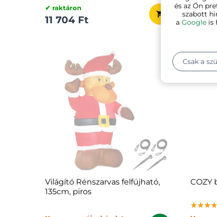
és az Ön pre
✔ raktáron
Hamaros
szabott hi
11 704 Ft
21 82
a
Google
is 
Csak a sz
Világító Rénszarvas felfújható,
COZY b
135cm, piros
★★★
★★★
★★★