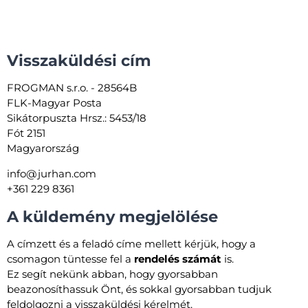
Visszaküldési cím
FROGMAN s.r.o. - 28564B
FLK-Magyar Posta
Sikátorpuszta Hrsz.: 5453/18
Fót 2151
Magyarország
info@jurhan.com
+361 229 8361
A küldemény megjelölése
A címzett és a feladó címe mellett kérjük, hogy a
csomagon tüntesse fel a
rendelés számát
is.
Ez segít nekünk abban, hogy gyorsabban
beazonosíthassuk Önt, és sokkal gyorsabban tudjuk
feldolgozni a visszaküldési kérelmét.