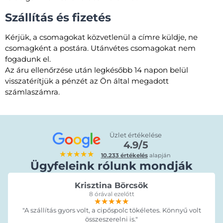
Szállítás és fizetés
Kérjük, a csomagokat közvetlenül a címre küldje, ne
csomagként a postára. Utánvétes csomagokat nem
fogadunk el.
Az áru ellenőrzése után legkésőbb 14 napon belül
visszatérítjük a pénzét az Ön által megadott
számlaszámra.
Üzlet értékelése
4.9/5
★★★★★
10.233 értékelés
alapján
Ügyfeleink rólunk mondják
Krisztina Börcsök
8 órával ezelőtt
★★★★★
★★★★★
★★★★★
"A szállítás gyors volt, a cipőspolc tökéletes. Könnyű volt
összeszerelni is."