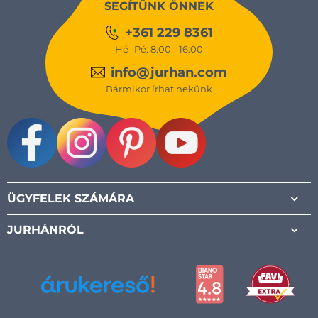
SEGÍTÜNK ÖNNEK
+361 229 8361
Hé- Pé: 8:00 - 16:00
info@jurhan.com
Bármikor írhat nekünk
Facebook
Instagram
Pinterest
Youtube
ÜGYFELEK SZÁMÁRA
JURHÁNRÓL