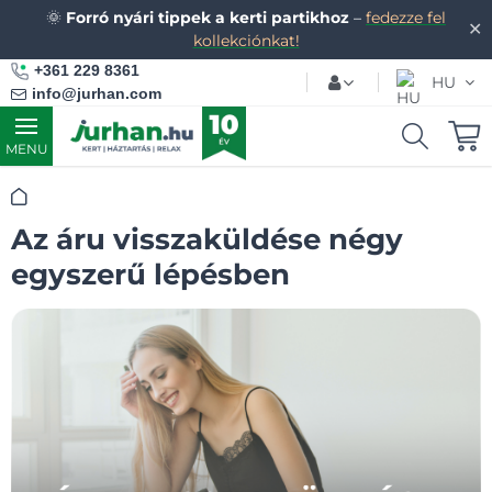
🌞
Forró nyári tippek a kerti partikhoz
–
fedezze fel
✕
kollekciónkat!
+361 229 8361
HU
info@jurhan.com
MENU
Kezdőlap
Az áru visszaküldése négy
egyszerű lépésben