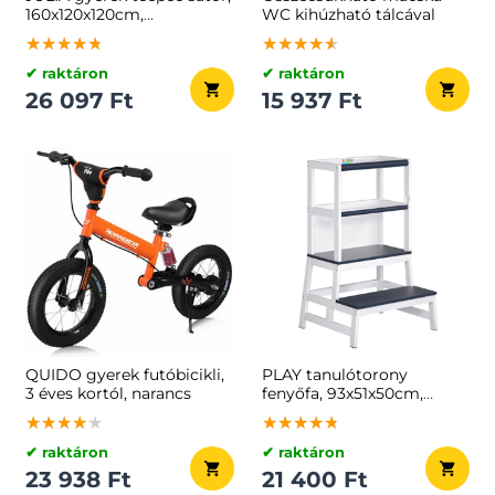
160x120x120cm,
WC kihúzható tálcával
bézs/rózsaszín
★★★★★
★★★★★
★★★★★
★★★★★
★★★★★
★★★★★
✔ raktáron
✔ raktáron
26 097 Ft
15 937 Ft
QUIDO gyerek futóbicikli,
PLAY tanulótorony
3 éves kortól, narancs
fenyőfa, 93x51x50cm,
fehér/antracit
★★★★★
★★★★★
★★★★★
★★★★★
★★★★★
★★★★★
✔ raktáron
✔ raktáron
23 938 Ft
21 400 Ft