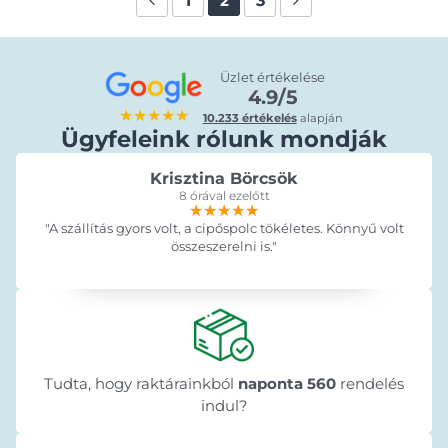
1
3
2
Üzlet értékelése
4.9/5
★★★★★
10.233 értékelés
alapján
Ügyfeleink rólunk mondják
Krisztina Börcsök
8 órával ezelőtt
★★★★★
★★★★★
★★★★★
"A szállítás gyors volt, a cipőspolc tökéletes. Könnyű volt
összeszerelni is."
Tudta, hogy raktárainkból
naponta 560
rendelés
indul?