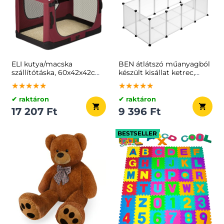
ELI kutya/macska
BEN átlátszó műanyagból
szállítótáska, 60x42x42cm,
készült kisállat ketrec,
sötétpiros
125x63x42 cm, átlátszó
★★★★★
★★★★★
★★★★★
★★★★★
★★★★★
★★★★★
✔ raktáron
✔ raktáron
17 207 Ft
9 396 Ft
BESTSELLER