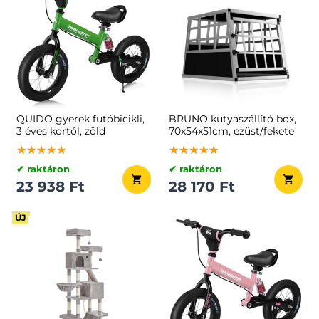
QUIDO gyerek futóbicikli,
BRUNO kutyaszállító box,
3 éves kortól, zöld
70x54x51cm, ezüst/fekete
★★★★★
★★★★★
★★★★★
★★★★★
★★★★★
★★★★★
✔ raktáron
✔ raktáron
23 938 Ft
28 170 Ft
ÚJ