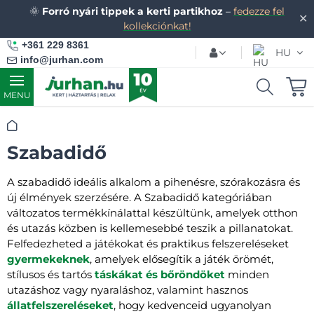
🌞
Forró nyári tippek a kerti partikhoz
–
fedezze fel
✕
kollekciónkat!
+361 229 8361
HU
info@jurhan.com
MENU
Kezdőlap
Szabadidő
A szabadidő ideális alkalom a pihenésre, szórakozásra és
új élmények szerzésére. A Szabadidő kategóriában
változatos termékkínálattal készültünk, amelyek otthon
és utazás közben is kellemesebbé teszik a pillanatokat.
Felfedezheted a játékokat és praktikus felszereléseket
gyermekeknek
, amelyek elősegítik a játék örömét,
stílusos és tartós
táskákat és bőröndöket
minden
utazáshoz vagy nyaraláshoz, valamint hasznos
állatfelszereléseket
, hogy kedvenceid ugyanolyan