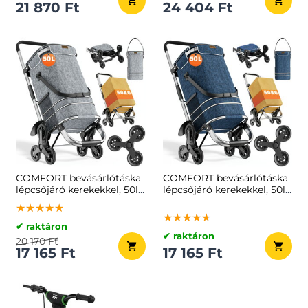
21 870 Ft
24 404 Ft
COMFORT bevásárlótáska
COMFORT bevásárlótáska
lépcsőjáró kerekekkel, 50l,
lépcsőjáró kerekekkel, 50l,
szürke
kék
★★★★★
★★★★★
★★★★★
★★★★★
★★★★★
★★★★★
✔ raktáron
✔ raktáron
20 170 Ft
17 165 Ft
17 165 Ft