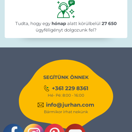
Tudta, hogy egy
hónap
alatt körülbelül
27 650
ügyféligényt dolgozunk fel?
SEGÍTÜNK ÖNNEK
+361 229 8361
Hé- Pé: 8:00 - 16:00
info@jurhan.com
Bármikor írhat nekünk