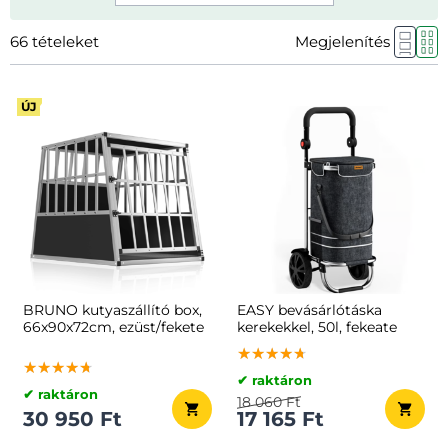
66
tételeket
Megjelenítés
ÚJ
BRUNO kutyaszállító box,
EASY bevásárlótáska
66x90x72cm, ezüst/fekete
kerekekkel, 50l, fekeate
★★★★★
★★★★★
★★★★★
★★★★★
★★★★★
★★★★★
✔ raktáron
✔ raktáron
18 060 Ft
30 950 Ft
17 165 Ft