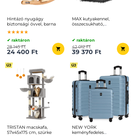
Hintázó nyugágy
MAX kutyakennel,
biztonsági övvel, barna
összecsukható,
122x76x81cm, fekete
★★★★★
★★★★★
★★★★★
✔ raktáron
✔ raktáron
28 145 Ft
42 012 Ft
24 400 Ft
39 370 Ft
ÚJ
ÚJ
TRISTAN macskafa,
NEW YORK
57x45x175 cm, szürke
keményfedeles