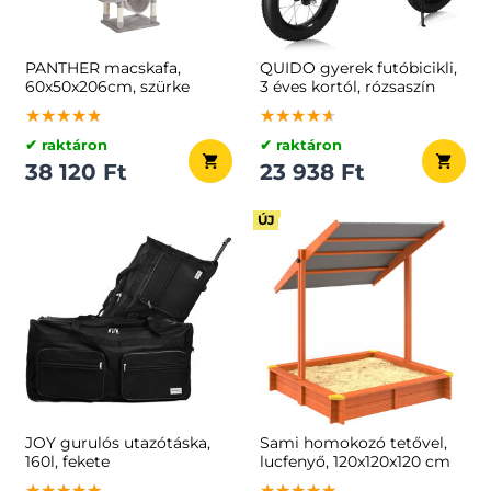
PANTHER macskafa,
QUIDO gyerek futóbicikli,
60x50x206cm, szürke
3 éves kortól, rózsaszín
★★★★★
★★★★★
★★★★★
★★★★★
★★★★★
★★★★★
✔ raktáron
✔ raktáron
38 120 Ft
23 938 Ft
ÚJ
JOY gurulós utazótáska,
Sami homokozó tetővel,
160l, fekete
lucfenyő, 120x120x120 cm
★★★★★
★★★★★
★★★★★
★★★★★
★★★★★
★★★★★