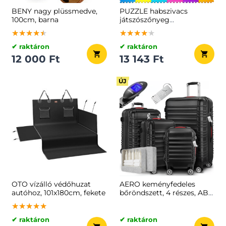
BENY nagy plüssmedve,
PUZZLE habszivacs
100cm, barna
játszószőnyeg
gyerekeknek, 86 darab,
★★★★★
★★★★★
★★★★★
★★★★★
★★★★★
★★★★★
többszínű
✔ raktáron
✔ raktáron
12 000 Ft
13 143 Ft
ÚJ
OTO vízálló védőhuzat
AERO keményfedeles
autóhoz, 101x180cm, fekete
bőröndszett, 4 részes, ABS,
fekete
★★★★★
★★★★★
★★★★★
✔ raktáron
✔ raktáron