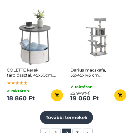
COLETTE kerek
Darius macskafa,
tárolóasztal, 45x50cm,
55x45x143 cm,
szürke/fehér
halványszürke
★★★★★
★★★★★
★★★★★
✔ raktáron
✔ raktáron
25 979 Ft
18 860 Ft
19 060 Ft
További termékek