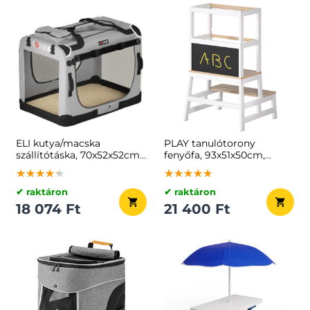
ELI kutya/macska
PLAY tanulótorony
szállítótáska, 70x52x52cm,
fenyőfa, 93x51x50cm,
szürke
fehér/natúr barna
★★★★★
★★★★★
★★★★★
★★★★★
★★★★★
★★★★★
✔ raktáron
✔ raktáron
18 074 Ft
21 400 Ft