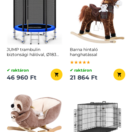
JUMP trambulin
Barna hintaló
biztonsági hálóval, Ø183
hanghatással
cm, fekete/kék
★★★★★
★★★★★
★★★★★
✔ raktáron
✔ raktáron
46 960 Ft
21 864 Ft