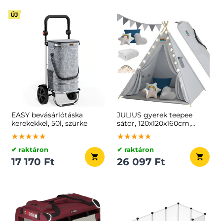
ÚJ
EASY bevásárlótáska
JULIUS gyerek teepee
kerekekkel, 50l, szürke
sátor, 120x120x160cm,
szürke/kék
★★★★★
★★★★★
★★★★★
★★★★★
★★★★★
★★★★★
✔ raktáron
✔ raktáron
17 170 Ft
26 097 Ft