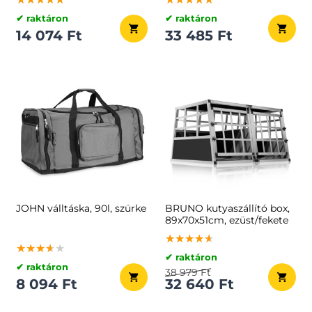
✔ raktáron
✔ raktáron
14 074 Ft
33 485 Ft
JOHN válltáska, 90l, szürke
BRUNO kutyaszállító box,
89x70x51cm, ezüst/fekete
★★★★★
★★★★★
★★★★★
★★★★★
★★★★★
★★★★★
✔ raktáron
✔ raktáron
38 979 Ft
8 094 Ft
32 640 Ft