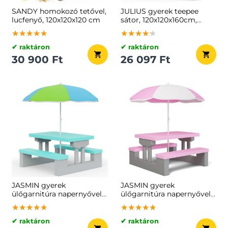
SANDY homokozó tetővel,
JULIUS gyerek teepee
lucfenyő, 120x120x120 cm
sátor, 120x120x160cm,
fehér/szürke
★★★★★
★★★★★
★★★★★
★★★★★
★★★★★
★★★★★
✔ raktáron
✔ raktáron
30 900 Ft
26 097 Ft
JASMIN gyerek
JASMIN gyerek
ülőgarnitúra napernyővel,
ülőgarnitúra napernyővel,
67x78,5x42,5cm,
67x78,5x42,5cm,
★★★★★
★★★★★
★★★★★
★★★★★
★★★★★
★★★★★
szürke/mentazöld
rózsaszín/szürke
✔ raktáron
✔ raktáron