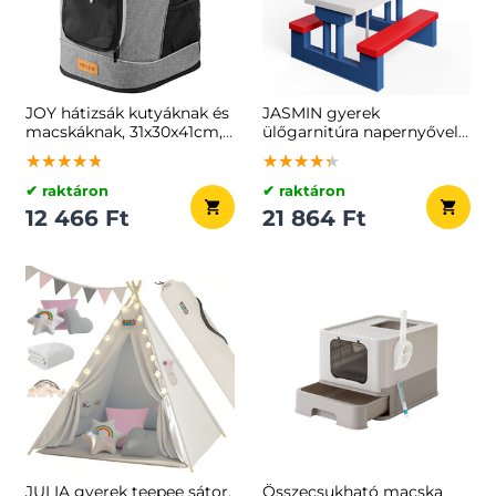
JOY hátizsák kutyáknak és
JASMIN gyerek
macskáknak, 31x30x41cm,
ülőgarnitúra napernyővel,
szürke
67x78,5x42,5cm,
★★★★★
★★★★★
★★★★★
★★★★★
★★★★★
★★★★★
kék/fehér/piros
✔ raktáron
✔ raktáron
12 466 Ft
21 864 Ft
JULIA gyerek teepee sátor,
Összecsukható macska