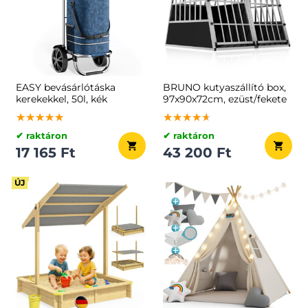
EASY bevásárlótáska
BRUNO kutyaszállító box,
kerekekkel, 50l, kék
97x90x72cm, ezüst/fekete
★★★★★
★★★★★
★★★★★
★★★★★
★★★★★
★★★★★
✔ raktáron
✔ raktáron
17 165 Ft
43 200 Ft
ÚJ