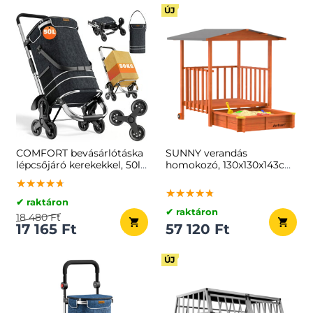
ÚJ
COMFORT bevásárlótáska
SUNNY verandás
lépcsőjáró kerekekkel, 50l,
homokozó, 130x130x143cm,
fekete
barna/szürke
★★★★★
★★★★★
★★★★★
★★★★★
★★★★★
★★★★★
✔ raktáron
✔ raktáron
18 480 Ft
17 165 Ft
57 120 Ft
ÚJ