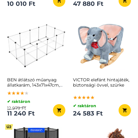
10 010 Ft
47 880 Ft
BEN átlátszó műanyag
VICTOR elefánt hintajáték,
állatkarám, 143x71x47cm,
biztonsági övvel, szürke
átlátszó
★★★★★
★★★★★
★★★★★
★★★★★
★★★★★
★★★★★
✔ raktáron
✔ raktáron
12 979 Ft
11 240 Ft
24 583 Ft
ÚJ