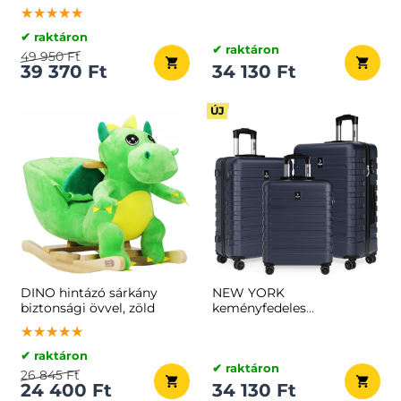
bőröndszett, 3 részes, ABS,
★★★★★
★★★★★
★★★★★
világoskék
✔ raktáron
✔ raktáron
49 950 Ft
39 370 Ft
34 130 Ft
ÚJ
DINO hintázó sárkány
NEW YORK
biztonsági övvel, zöld
keményfedeles
bőröndszett, 3 részes, ABS,
★★★★★
★★★★★
★★★★★
sötétkék
✔ raktáron
✔ raktáron
26 845 Ft
24 400 Ft
34 130 Ft