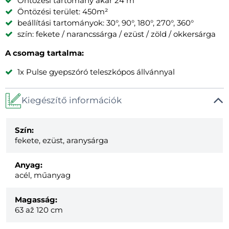
Öntözési tartomány akár 24 m
Öntözési terület: 450m²
beállítási tartományok: 30°, 90°, 180°, 270°, 360°
szín: fekete / narancssárga / ezüst / zöld / okkersárga
A csomag tartalma:
1x Pulse gyepszóró teleszkópos állvánnyal
Kiegészítő információk
Szín:
fekete, ezüst, aranysárga
Anyag:
acél, műanyag
Magasság:
63 až 120 cm