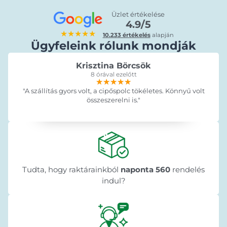
Üzlet értékelése
4.9/5
★★★★★
10.233 értékelés
alapján
Ügyfeleink rólunk mondják
Krisztina Börcsök
8 órával ezelőtt
★★★★★
★★★★★
★★★★★
"A szállítás gyors volt, a cipőspolc tökéletes. Könnyű volt
összeszerelni is."
Tudta, hogy raktárainkból
naponta 560
rendelés
indul?