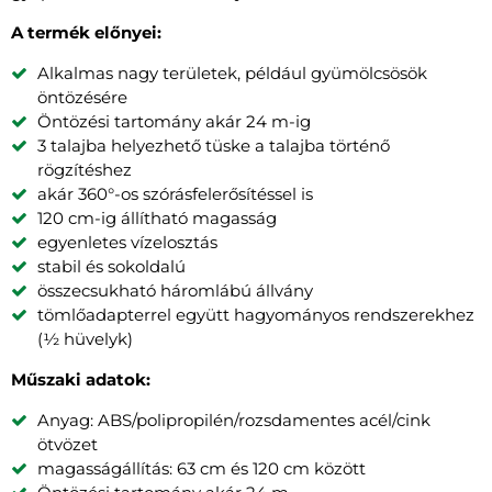
A termék előnyei:
Alkalmas nagy területek, például gyümölcsösök
öntözésére
Öntözési tartomány akár 24 m-ig
3 talajba helyezhető tüske a talajba történő
rögzítéshez
akár 360°-os szórásfelerősítéssel is
120 cm-ig állítható magasság
egyenletes vízelosztás
stabil és sokoldalú
összecsukható háromlábú állvány
tömlőadapterrel együtt hagyományos rendszerekhez
(½ hüvelyk)
Műszaki adatok:
Anyag: ABS/polipropilén/rozsdamentes acél/cink
ötvözet
magasságállítás: 63 cm és 120 cm között