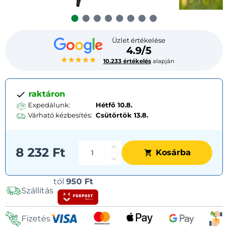
Üzlet értékelése
4.9/5
★★★★★
10.233 értékelés
alapján
raktáron
Expedálunk:
Hétfő 10.8.
Várható kézbesítés:
Csütörtök
13.8.
8 232 Ft
Kosárba
Szállítási
tól
950 Ft
Szállítás
lehetőségek
Fizetés