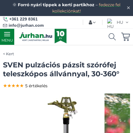
🌞
Forró nyári tippek a kerti partikhoz
–
fedezze fel
✕
kollekciónkat!
+361 229 8361
HU
info@jurhan.com
MENU
Kert
SVEN pulzációs pázsit szórófej
teleszkópos állvánnyal, 30-360°
★★★★★
★★★★★
★★★★★
5 értékelés