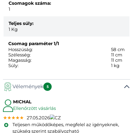
Csomagok száma:
1
Teljes súly:
1
Kg
Csomag paraméter
1/1
Hosszúság:
58 cm
Szélesség:
11 cm
Magasság:
11 cm
Súly:
1 kg
Vélemények
5
MICHAL
Ellenőrzött vásárlás
★★★★★
★★★★★
★★★★★
27.05.2026
Teljesen működőképes, megfelel az igényeknek,
szükség szerint szabályozható