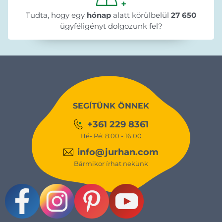
Tudta, hogy egy
hónap
alatt körülbelül
27 650
ügyféligényt dolgozunk fel?
SEGÍTÜNK ÖNNEK
+361 229 8361
Hé- Pé: 8:00 - 16:00
info@jurhan.com
Bármikor írhat nekünk