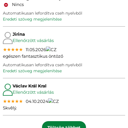
Nincs
Automatikusan lefordítva cseh nyelvből
eredeti szöveg megjelenítése
Jirina
Ellenőrzött vásárlás
★★★★★
★★★★★
★★★★★
11.05.2026
egészen fantasztikus öntöző
Automatikusan lefordítva cseh nyelvből
eredeti szöveg megjelenítése
Václav Král Kral
Ellenőrzött vásárlás
★★★★★
★★★★★
★★★★★
04.10.2024
Skvělý.
Töltsön többet