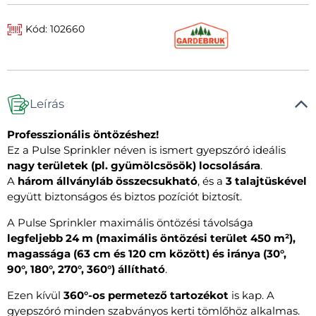
Kód: 102660
Leírás
Professzionális öntözéshez!
Ez a Pulse Sprinkler néven is ismert gyepszóró ideális
nagy területek (pl. gyümölcsösök) locsolására
.
A
három állványláb összecsukható
, és a
3 talajtüskével
együtt biztonságos és biztos pozíciót biztosít.
A Pulse Sprinkler maximális öntözési távolsága
legfeljebb 24 m (maximális öntözési terület 450 m²),
magassága (63 cm és 120 cm között) és iránya (30°,
90°, 180°, 270°, 360°) állítható
.
Ezen kívül
360°-os permetező tartozékot
is kap. A
gyepszóró minden szabványos kerti tömlőhöz alkalmas.