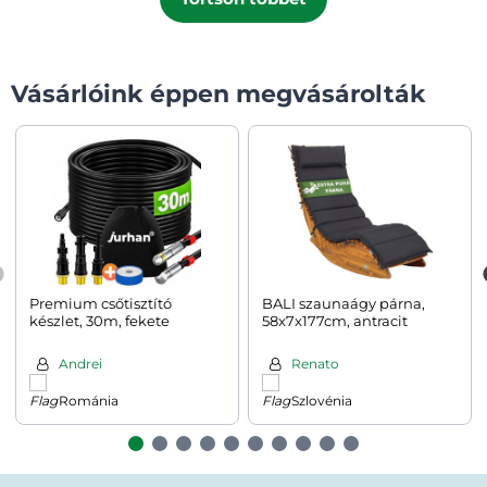
Vásárlóink éppen megvásárolták
Premium csőtisztító
BALI szaunaágy párna,
készlet, 30m, fekete
58x7x177cm, antracit
Andrei
Renato
Románia
Szlovénia