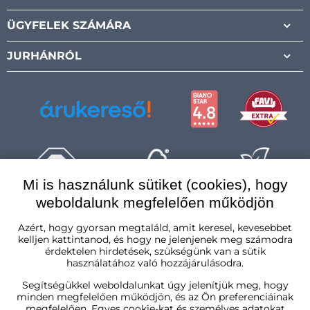
Facebook
Instagram
Pinterest
Youtube
ÜGYFELEK SZÁMÁRA
JURHÁNRÓL
Mi is használunk sütiket (cookies), hogy
weboldalunk megfelelően működjön
Magyarország
Azért, hogy gyorsan megtaláld, amit keresel, kevesebbet
kelljen kattintanod, és hogy ne jelenjenek meg számodra
érdektelen hirdetések, szükségünk van a sütik
használatához való hozzájárulásodra.
Segítségükkel weboldalunkat úgy jelenítjük meg, hogy
minden megfelelően működjön, és az Ön preferenciáinak
megfelelően. Egyes cookie-kat és személyes adatokat