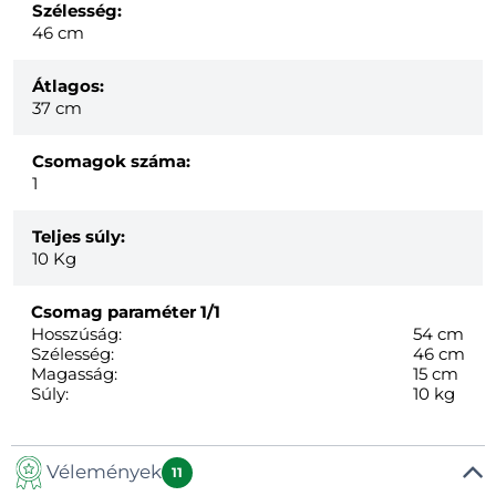
Szélesség:
46 cm
Átlagos:
37 cm
Csomagok száma:
1
Teljes súly:
10
Kg
Csomag paraméter
1/1
Hosszúság:
54 cm
Szélesség:
46 cm
Magasság:
15 cm
Súly:
10 kg
Vélemények
11