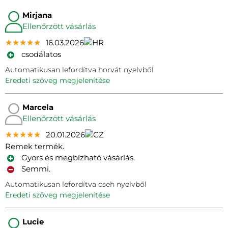
Mirjana
Ellenőrzött vásárlás
★★★★★
★★★★★
★★★★★
16.03.2026
csodálatos
Automatikusan lefordítva horvát nyelvből
eredeti szöveg megjelenítése
Marcela
Ellenőrzött vásárlás
★★★★★
★★★★★
★★★★★
20.01.2026
Remek termék.
Gyors és megbízható vásárlás.
Semmi.
Automatikusan lefordítva cseh nyelvből
eredeti szöveg megjelenítése
Lucie