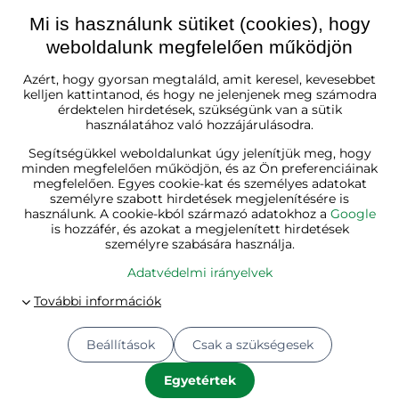
Mi is használunk sütiket (cookies), hogy
weboldalunk megfelelően működjön
Magyarország
Azért, hogy gyorsan megtaláld, amit keresel, kevesebbet
kelljen kattintanod, és hogy ne jelenjenek meg számodra
érdektelen hirdetések, szükségünk van a sütik
használatához való hozzájárulásodra.
Segítségükkel weboldalunkat úgy jelenítjük meg, hogy
minden megfelelően működjön, és az Ön preferenciáinak
megfelelően. Egyes cookie-kat és személyes adatokat
személyre szabott hirdetések megjelenítésére is
használunk. A cookie-kból származó adatokhoz a
Google
is hozzáfér, és azokat a megjelenített hirdetések
személyre szabására használja.
Adatvédelmi irányelvek
Beállítások
Csak a szükségesek
© 2026
Jurhan.hu 💚 | Minden jog fenntartva
Adatvédelmi beállítások
Adatvédelmi irányelvek
Egyetértek
A megrendelés állapota