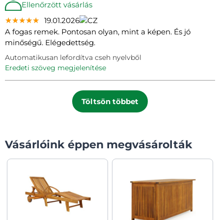
Ellenőrzött vásárlás
★★★★★
★★★★★
★★★★★
19.01.2026
A fogas remek. Pontosan olyan, mint a képen. És jó
minőségű. Elégedettség.
Automatikusan lefordítva cseh nyelvből
eredeti szöveg megjelenítése
Töltsön többet
Vásárlóink éppen megvásárolták