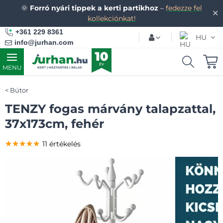
🌞
Forró nyári tippek a kerti partikhoz
–
fedezze fel
✕
kollekciónkat!
+361 229 8361
HU
info@jurhan.com
MENU
Bútor
TENZY fogas márvány talapzattal,
37x173cm, fehér
★★★★★
★★★★★
★★★★★
11 értékelés