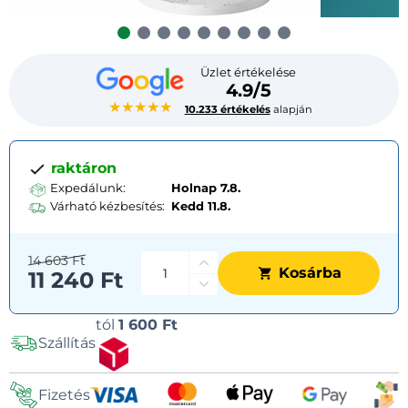
Üzlet értékelése
4.9/5
★★★★★
10.233 értékelés
alapján
raktáron
Expedálunk:
Holnap 7.8.
Várható kézbesítés:
Kedd
11.8.
14 603 Ft
Kosárba
11 240 Ft
Szállítási
tól
1 600 Ft
Szállítás
lehetőségek
Fizetés