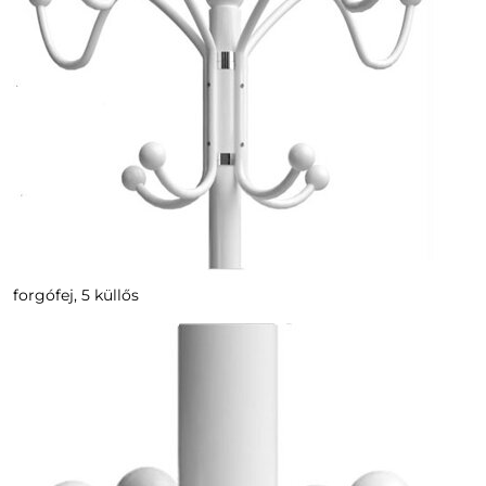
forgófej, 5 küllős