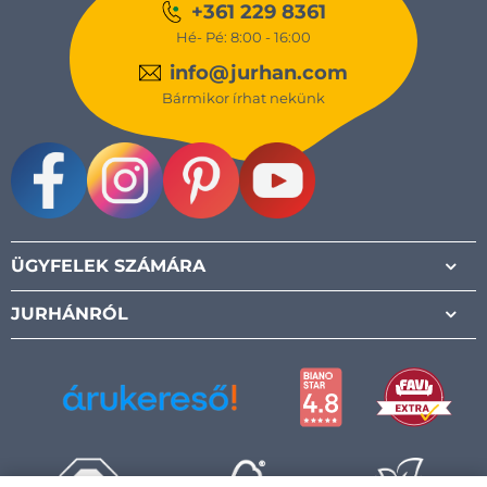
+361 229 8361
Hé- Pé: 8:00 - 16:00
info@jurhan.com
Bármikor írhat nekünk
Facebook
Instagram
Pinterest
Youtube
ÜGYFELEK SZÁMÁRA
JURHÁNRÓL