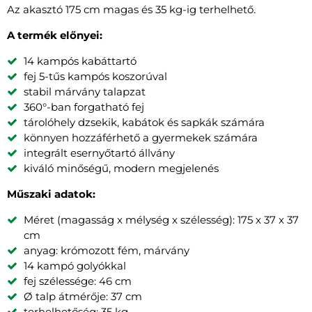
Az akasztó 175 cm magas és 35 kg-ig terhelhető.
A termék előnyei:
14 kampós kabáttartó
fej 5-tűs kampós koszorúval
stabil márvány talapzat
360°-ban forgatható fej
tárolóhely dzsekik, kabátok és sapkák számára
könnyen hozzáférhető a gyermekek számára
integrált esernyőtartó állvány
kiváló minőségű, modern megjelenés
Műszaki adatok:
Méret (magasság x mélység x szélesség): 175 x 37 x 37
cm
anyag: krómozott fém, márvány
14 kampó golyókkal
fej szélessége: 46 cm
Ø talp átmérője: 37 cm
terhelhetőség: 35 kg