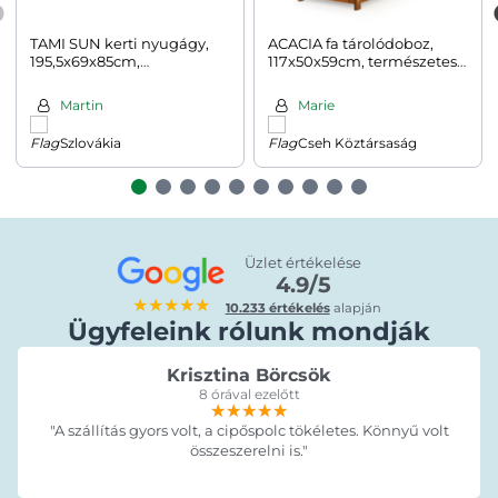
TAMI SUN kerti nyugágy,
ACACIA fa tárolódoboz,
195,5x69x85cm,
117x50x59cm, természetes
természetes barna
barna
Martin
Marie
Szlovákia
Cseh Köztársaság
Üzlet értékelése
4.9/5
★★★★★
10.233 értékelés
alapján
Ügyfeleink rólunk mondják
Krisztina Börcsök
8 órával ezelőtt
★★★★★
★★★★★
★★★★★
"A szállítás gyors volt, a cipőspolc tökéletes. Könnyű volt
összeszerelni is."