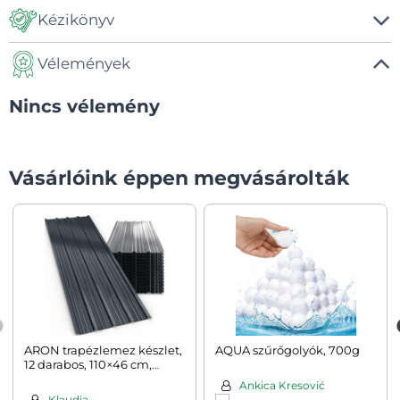
Kézikönyv
Vélemények
Manual
Nincs vélemény
Vásárlóink éppen megvásárolták
ARON trapézlemez készlet,
AQUA szűrőgolyók, 700g
12 darabos, 110×46 cm,
antracitszürke
Ankica Kresović
Klaudia