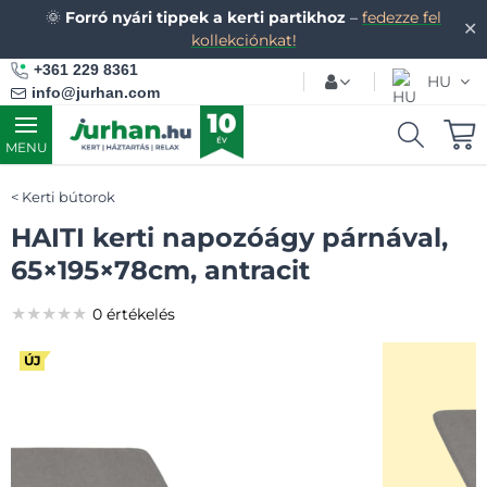
🌞
Forró nyári tippek a kerti partikhoz
–
fedezze fel
✕
kollekciónkat!
+361 229 8361
HU
info@jurhan.com
MENU
Kerti bútorok
HAITI kerti napozóágy párnával,
65×195×78cm, antracit
★★★★★
★★★★★
★★★★★
0 értékelés
ÚJ