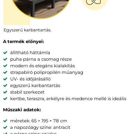
Egyszerű karbantartás.
A termék előnyei:
állítható háttámla
puha párna a csomag része
modern és elegáns kialakítás
strapabíró polipropilén műanyag
UV- és időjárásálló
egyszerű karbantartás
stabil szerkezet
kertbe, teraszra, erkélyre és medence mellé is ideális
Műszaki adatok:
méretek: 65 × 195 × 78 cm
a napozóágy színe: antracit
a párna színe: szürke