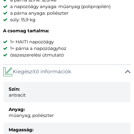
a napozóágy anyaga: műanyag (polipropilén)
a párna anyaga: poliészter
súly: 15,9 kg
A csomag tartalma:
1× HAITI napozóágy
1× párna a napozóágyhoz
összeszerelési útmutató
Kiegészítő információk
Szín:
antracit
Anyag:
műanyag, poliészter
Magasság: