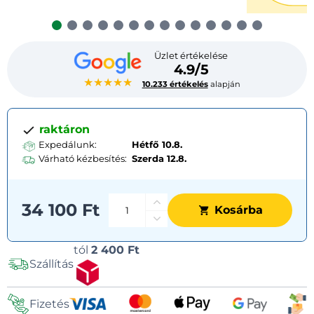
Üzlet értékelése
4.9/5
★★★★★
10.233 értékelés
alapján
raktáron
Expedálunk:
Hétfő 10.8.
Várható kézbesítés:
Szerda
12.8.
34 100 Ft
Kosárba
Szállítási
tól
2 400 Ft
Szállítás
lehetőségek
Fizetés