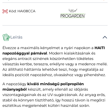
Kód: HAI08CCA
Leírás
Élvezze a maximális kényelmet a nyári napokon a
HAITI
napozóággyal párnával
. Modern kialakításának és
elegáns antracit színének köszönhetően tökéletes
választás kertbe, teraszra, erkélyre vagy a medence mellé.
Az állítható háttámla lehetővé teszi, hogy megtalálja az
ideális pozíciót napozáshoz, olvasáshoz vagy pihenéshez.
A napozóágy
kiváló minőségű polipropilén
műanyagból
készült, amely ellenáll az időjárás
viszontagságainak és az UV-sugárzásnak. Az anyag erős,
stabil és könnyen tisztítható, így hosszú távon is megőrzi
esztétikus megjelenését kültéri használat során.