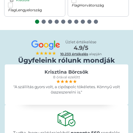
Horvátország
Lengyelország
Üzlet értékelése
4.9/5
★★★★★
10.233 értékelés
alapján
Ügyfeleink rólunk mondják
Krisztina Börcsök
8 órával ezelőtt
★★★★★
★★★★★
★★★★★
"A szállítás gyors volt, a cipőspolc tökéletes. Könnyű volt
összeszerelni is."
Tudta, hogy raktárainkból
naponta 560
rendelés