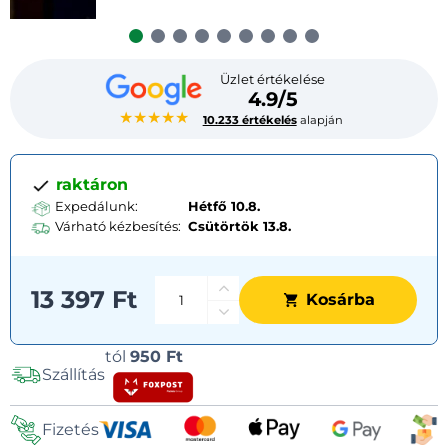
Üzlet értékelése
4.9/5
★★★★★
10.233 értékelés
alapján
raktáron
Expedálunk:
Hétfő 10.8.
Várható kézbesítés:
Csütörtök
13.8.
13 397 Ft
Kosárba
Szállítási
tól
950 Ft
Szállítás
lehetőségek
Fizetés