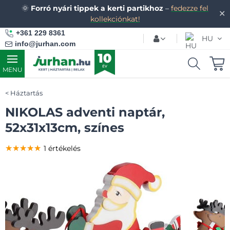
🌞
Forró nyári tippek a kerti partikhoz
–
fedezze fel
✕
kollekciónkat!
+361 229 8361
HU
info@jurhan.com
MENU
Háztartás
NIKOLAS adventi naptár,
52x31x13cm, színes
★★★★★
★★★★★
★★★★★
1 értékelés