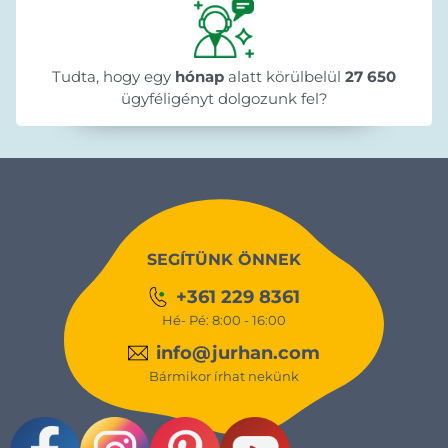
Tudta, hogy egy
hónap
alatt körülbelül
27 650
ügyféligényt dolgozunk fel?
SEGÍTÜNK ÖNNEK
+361 229 8361
Hé- Pé: 8:00 - 16:00
info@jurhan.com
Bármikor írhat nekünk