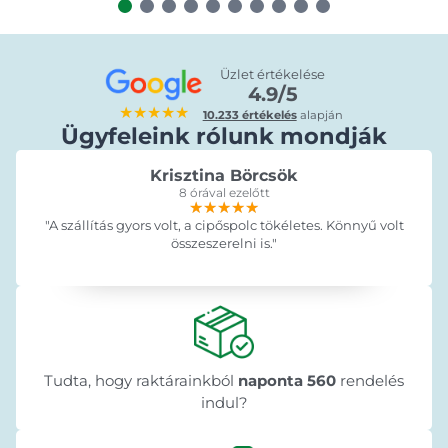
Üzlet értékelése
4.9/5
★★★★★
10.233 értékelés
alapján
Ügyfeleink rólunk mondják
Krisztina Börcsök
8 órával ezelőtt
★★★★★
★★★★★
★★★★★
"A szállítás gyors volt, a cipőspolc tökéletes. Könnyű volt
összeszerelni is."
Tudta, hogy raktárainkból
naponta 560
rendelés
indul?