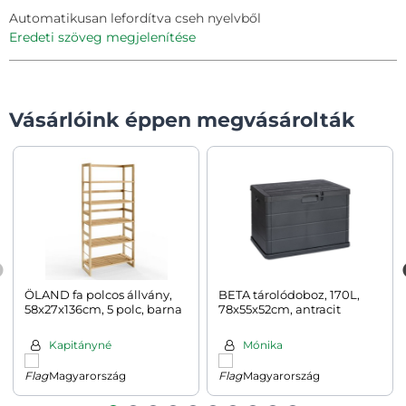
Automatikusan lefordítva cseh nyelvből
eredeti szöveg megjelenítése
Vásárlóink éppen megvásárolták
ÖLAND fa polcos állvány,
BETA tárolódoboz, 170L,
58x27x136cm, 5 polc, barna
78x55x52cm, antracit
Kapitányné
Mónika
Magyarország
Magyarország