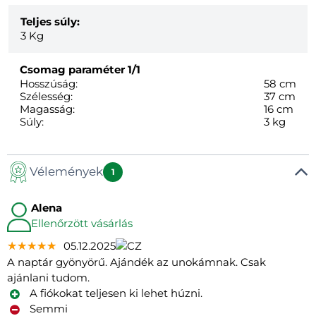
Teljes súly:
3
Kg
Csomag paraméter
1/1
Hosszúság:
58 cm
Szélesség:
37 cm
Magasság:
16 cm
Súly:
3 kg
Vélemények
1
Alena
Ellenőrzött vásárlás
★★★★★
★★★★★
★★★★★
05.12.2025
A naptár gyönyörű. Ajándék az unokámnak. Csak
ajánlani tudom.
A fiókokat teljesen ki lehet húzni.
Semmi