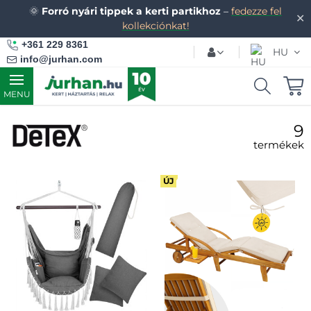
🌞
Forró nyári tippek a kerti partikhoz
–
fedezze fel
✕
kollekciónkat!
+361 229 8361
HU
info@jurhan.com
MENU
9
termékek
ÚJ