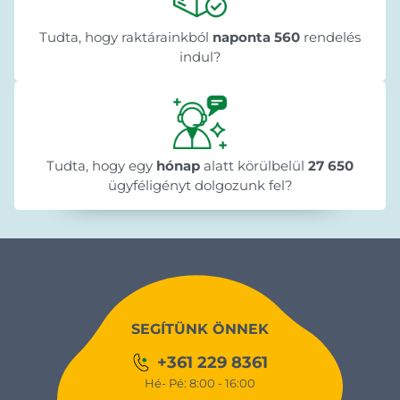
Tudta, hogy raktárainkból
naponta 560
rendelés
indul?
Tudta, hogy egy
hónap
alatt körülbelül
27 650
ügyféligényt dolgozunk fel?
SEGÍTÜNK ÖNNEK
+361 229 8361
Hé- Pé: 8:00 - 16:00