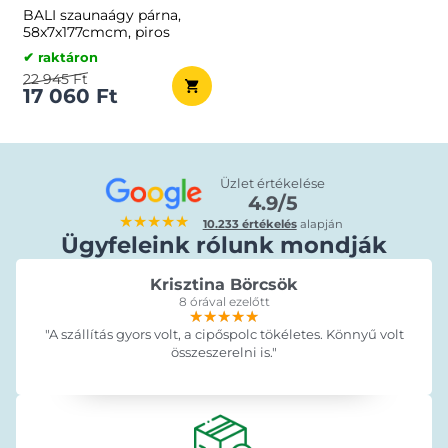
BALI szaunaágy párna,
58x7x177cmcm, piros
✔ raktáron
22 945 Ft
17 060 Ft
Üzlet értékelése
4.9/5
★★★★★
10.233 értékelés
alapján
Ügyfeleink rólunk mondják
Krisztina Börcsök
8 órával ezelőtt
★★★★★
★★★★★
★★★★★
"A szállítás gyors volt, a cipőspolc tökéletes. Könnyű volt
összeszerelni is."