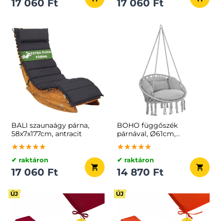
17 060 Ft
17 060 Ft
BALI szaunaágy párna,
BOHO függőszék
58x7x177cm, antracit
párnával, Ø61cm,
világosszürke
★★★★★
★★★★★
★★★★★
★★★★★
★★★★★
★★★★★
✔ raktáron
✔ raktáron
17 060 Ft
14 870 Ft
ÚJ
ÚJ