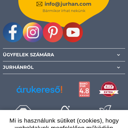
info@jurhan.com
Bármikor írhat nekünk
Facebook
Instagram
Pinterest
Youtube
ÜGYFELEK SZÁMÁRA
JURHÁNRÓL
Mi is használunk sütiket (cookies), hogy
weboldalunk megfelelően működjön