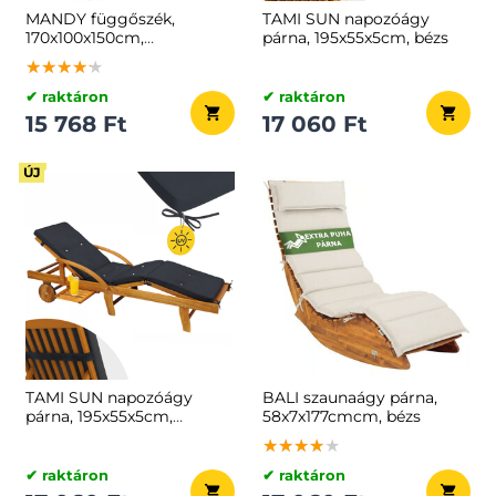
MANDY függőszék,
TAMI SUN napozóágy
170x100x150cm,
párna, 195x55x5cm, bézs
sötétszürke
★★★★★
★★★★★
★★★★★
✔ raktáron
✔ raktáron
15 768 Ft
17 060 Ft
ÚJ
TAMI SUN napozóágy
BALI szaunaágy párna,
párna, 195x55x5cm,
58x7x177cmcm, bézs
antracit
★★★★★
★★★★★
★★★★★
✔ raktáron
✔ raktáron