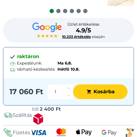
Üzlet értékelése
4.9/5
★★★★★
10.233 értékelés
alapján
raktáron
Expedálunk:
Ma 6.8.
Várható kézbesítés:
Hétfő
10.8.
17 060 Ft
Kosárba
Szállítási
tól
2 400 Ft
Szállítás
lehetőségek
Fizetés