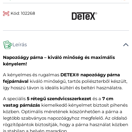
Kód: 102268
Leírás
Napozóágy párna – kiváló minőség és maximális
kényelem!
A kényelmes és rugalmas
DETEX® napozóágy párna
fejpárnával
kiváló minőségű, tartós poliészterből készült,
így hosszú távon is ideális kültéri és beltéri használatra.
A speciális
5 rétegű szendvicsszerkezet
és a
7 cm
vastag párnázás
kiemelkedő kényelmet biztosít pihenés
közben. Optimális méretének köszönhetően a párna a
legtöbb szabványos napozóágyhoz megfelelő. Az oldalsó
rögzítőpántok biztosítják, hogy a párna használat közben
is stabilan a helyén maradjon.