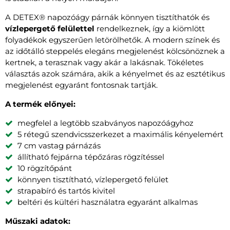
A DETEX® napozóágy párnák könnyen tisztíthatók és
vízlepergető felülettel
rendelkeznek, így a kiömlött
folyadékok egyszerűen letörölhetők. A modern színek és
az időtálló steppelés elegáns megjelenést kölcsönöznek a
kertnek, a terasznak vagy akár a lakásnak. Tökéletes
választás azok számára, akik a kényelmet és az esztétikus
megjelenést egyaránt fontosnak tartják.
A termék előnyei:
megfelel a legtöbb szabványos napozóágyhoz
5 rétegű szendvicsszerkezet a maximális kényelemért
7 cm vastag párnázás
állítható fejpárna tépőzáras rögzítéssel
10 rögzítőpánt
könnyen tisztítható, vízlepergető felület
strapabíró és tartós kivitel
beltéri és kültéri használatra egyaránt alkalmas
Műszaki adatok: