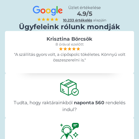
Üzlet értékelése
4.9/5
★★★★★
10.233 értékelés
alapján
Ügyfeleink rólunk mondják
Krisztina Börcsök
8 órával ezelőtt
★★★★★
★★★★★
★★★★★
"A szállítás gyors volt, a cipőspolc tökéletes. Könnyű volt
összeszerelni is."
Tudta, hogy raktárainkból
naponta 560
rendelés
indul?