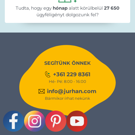
Tudta, hogy egy
hónap
alatt körülbelül
27 650
ügyféligényt dolgozunk fel?
SEGÍTÜNK ÖNNEK
+361 229 8361
Hé- Pé: 8:00 - 16:00
info@jurhan.com
Bármikor írhat nekünk
Facebook
Instagram
Pinterest
Youtube