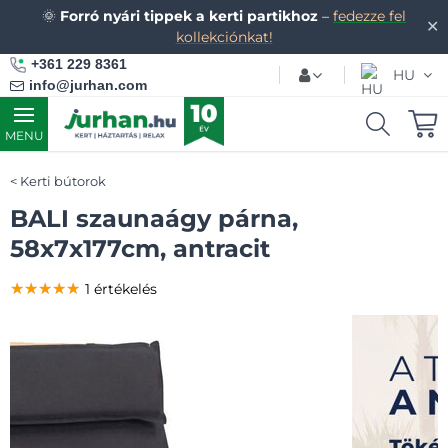
🌞
Forró nyári tippek a kerti partikhoz
–
fedezze fel
✕
kollekciónkat!
+361 229 8361
HU
info@jurhan.com
MENU
Kerti bútorok
BALI szaunaágy párna,
58x7x177cm, antracit
★★★★★
★★★★★
★★★★★
1 értékelés