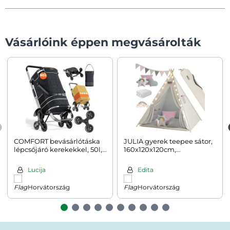
Vásárlóink éppen megvásárolták
COMFORT bevásárlótáska
JULIA gyerek teepee sátor,
lépcsőjáró kerekekkel, 50l,
160x120x120cm,
fekete
bézs/rózsaszín
Lucija
Edita
Horvátország
Horvátország