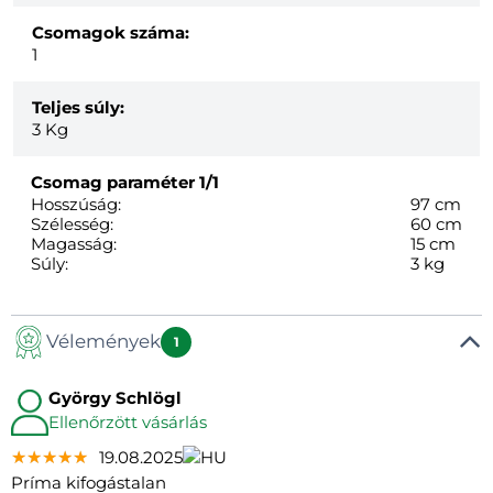
Csomagok száma:
1
Teljes súly:
3
Kg
Csomag paraméter
1/1
Hosszúság:
97 cm
Szélesség:
60 cm
Magasság:
15 cm
Súly:
3 kg
Vélemények
1
György Schlögl
Ellenőrzött vásárlás
★★★★★
★★★★★
★★★★★
19.08.2025
Príma kifogástalan