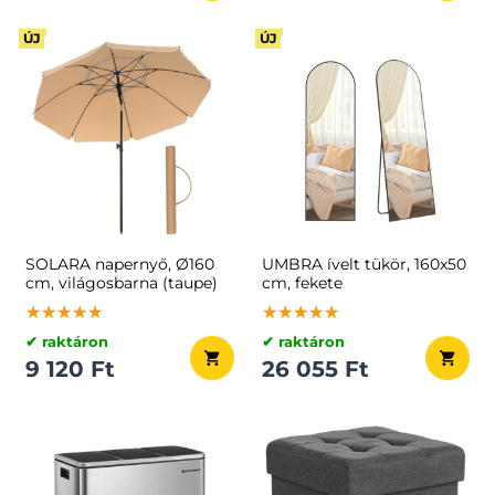
ÚJ
ÚJ
SOLARA napernyő, Ø160
UMBRA ívelt tükör, 160x50
cm, világosbarna (taupe)
cm, fekete
★★★★★
★★★★★
★★★★★
★★★★★
★★★★★
★★★★★
✔ raktáron
✔ raktáron
9 120 Ft
26 055 Ft