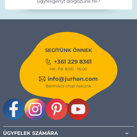
ügyféligényt dolgozunk fel?
SEGÍTÜNK ÖNNEK
+361 229 8361
Hé- Pé: 8:00 - 16:00
info@jurhan.com
Bármikor írhat nekünk
Facebook
Instagram
Pinterest
Youtube
ÜGYFELEK SZÁMÁRA