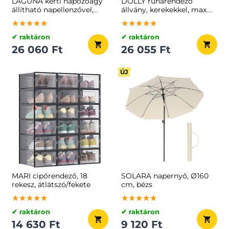
LAGUNA kerti napozóágy
DOLLY ruharendező
állítható napellenzővel,
állvány, kerekekkel, max.
193x53x29cm, sötétszürke
150 kg, 45x160-
★★★★★
★★★★★
★★★★★
★★★★★
★★★★★
★★★★★
200x161,5cm, ezüst
✔ raktáron
✔ raktáron
26 060 Ft
26 055 Ft
ÚJ
MARI cipőrendező, 18
SOLARA napernyő, Ø160
rekesz, átlátszó/fekete
cm, bézs
★★★★★
★★★★★
★★★★★
★★★★★
★★★★★
★★★★★
✔ raktáron
✔ raktáron
14 630 Ft
9 120 Ft