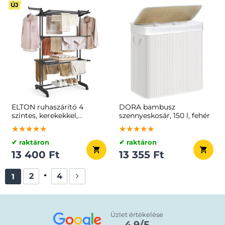
ÚJ
ELTON ruhaszárító 4
DORA bambusz
szintes, kerekekkel,
szennyeskosár, 150 l, fehér
63,5x128x173cm, fekete
★★★★★
★★★★★
★★★★★
★★★★★
★★★★★
★★★★★
✔ raktáron
✔ raktáron
13 400 Ft
13 355 Ft
2
4
1
Üzlet értékelése
4.9/5