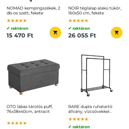
NOMAD kempingszékek, 2
NOIR téglalap alakú tükör,
db-os szett, fekete
160x50 cm, fekete
★★★★★
★★★★★
★★★★★
★★★★★
★★★★★
★★★★★
✔ raktáron
✔ raktáron
15 470 Ft
26 055 Ft
OTO lábas tárolós puff,
RARE dupla ruhatartó
76x38x40cm, antracit
állvány, vízcsövekkel
100x59x162cm, fekete
★★★★★
★★★★★
★★★★★
★★★★★
★★★★★
★★★★★
✔ raktáron