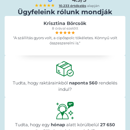
★★★★★
10.233 értékelés
alapján
Ügyfeleink rólunk mondják
Krisztina Börcsök
8 órával ezelőtt
★★★★★
★★★★★
★★★★★
"A szállítás gyors volt, a cipőspolc tökéletes. Könnyű volt
összeszerelni is."
Tudta, hogy raktárainkból
naponta 560
rendelés
indul?
Tudta, hogy egy
hónap
alatt körülbelül
27 650