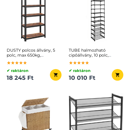
DUSTY polcos állvány, 5
TUBE halmozható
polc, max 650kg,
cipőállvány, 10 polc,
fekete/barna
45x30x174cm, fekete
★★★★★
★★★★★
★★★★★
★★★★★
★★★★★
★★★★★
✔ raktáron
✔ raktáron
18 245 Ft
10 010 Ft