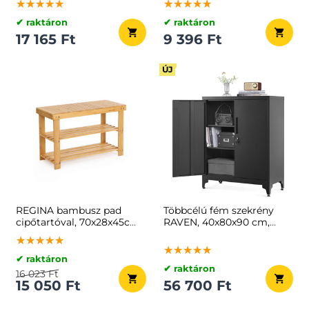
★★★★★
★★★★★
★★★★★
★★★★★
★★★★★
★★★★★
✔ raktáron
✔ raktáron
17 165 Ft
9 396 Ft
ÚJ
REGINA bambusz pad
Többcélú fém szekrény
cipőtartóval, 70x28x45cm,
RAVEN, 40x80x90 cm,
természetes fa
fekete
★★★★★
★★★★★
★★★★★
★★★★★
★★★★★
★★★★★
✔ raktáron
✔ raktáron
16 023 Ft
15 050 Ft
56 700 Ft