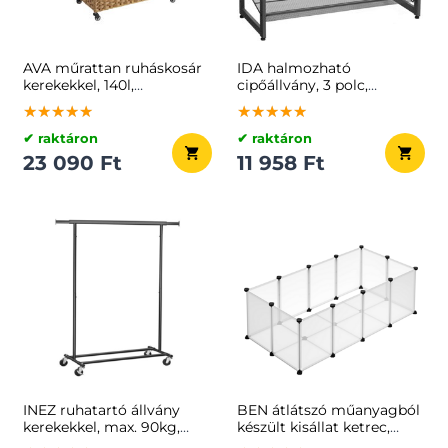
AVA műrattan ruháskosár
IDA halmozható
kerekekkel, 140l,
cipőállvány, 3 polc,
természetes barna
74x31x63cm, fekete
★★★★★
★★★★★
★★★★★
★★★★★
★★★★★
★★★★★
✔ raktáron
✔ raktáron
23 090 Ft
11 958 Ft
INEZ ruhatartó állvány
BEN átlátszó műanyagból
kerekekkel, max. 90kg,
készült kisállat ketrec,
83,5x45x160cm, fekete
125x63x42 cm, átlátszó