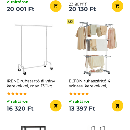
✔ raktáron
23 281 Ft
20 001 Ft
20 130 Ft
ÚJ
IRENE ruhatartó állvány
ELTON ruhaszárító 4
kerekekkel, max. 130kg,
szintes, kerekekkel,
150x45x160cm, ezüst
63,5x128x173cm,
★★★★★
★★★★★
★★★★★
★★★★★
★★★★★
★★★★★
szürke/fehér
✔ raktáron
✔ raktáron
16 320 Ft
13 397 Ft