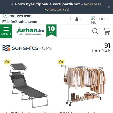
🌞
Forró nyári tippek a kerti partikhoz
–
fedezze fel
✕
kollekciónkat!
+361 229 8361
HU
info@jurhan.com
MENU
91
termékek
ÚJ
ÚJ