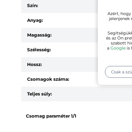
Szín:
Azért, hogy
jelenjenek
Anyag:
Segítségük
Magasság:
és az Ön pre
szabott hi
a
Google
is 
Szélesség:
Hossz:
Csak a sz
Csomagok száma:
Teljes súly:
Csomag paraméter
1/1