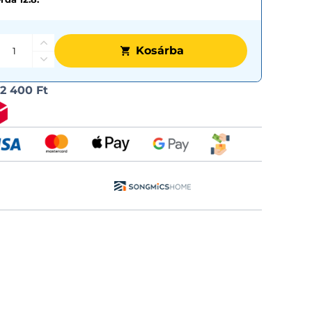
Kosárba
Szállítási
l
2 400 Ft
lehetős