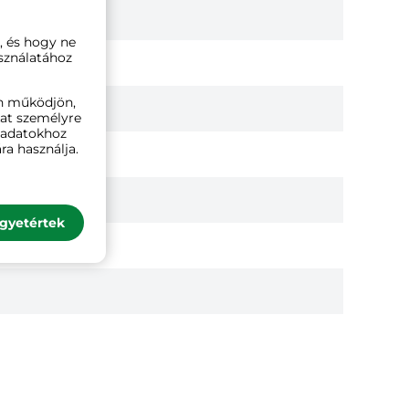
, és hogy ne
sználatához
n működjön,
kat személyre
ó adatokhoz
ra használja.
gyetértek