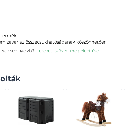
 termék
 sem zavar az összecsukhatóságának köszönhetően
tva cseh nyelvből
eredeti szöveg megjelenítése
olták