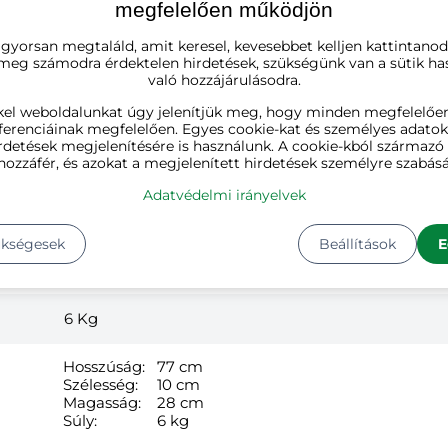
megfelelően működjön
fekete
 gyorsan megtaláld, amit keresel, kevesebbet kelljen kattintanod
 meg számodra érdektelen hirdetések, szükségünk van a sütik ha
acél, műanyag
való hozzájárulásodra.
kel weboldalunkat úgy jelenítjük meg, hogy minden megfelelőe
173 cm
ferenciáinak megfelelően. Egyes cookie-kat és személyes adato
rdetések megjelenítésére is használunk. A cookie-kból származ
hozzáfér, és azokat a megjelenített hirdetések személyre szabásá
76-128 cm
Adatvédelmi irányelvek
63,5 cm
ükségesek
Beállítások
E
1
6
Kg
Hosszúság:
77 cm
Szélesség:
10 cm
Magasság:
28 cm
Súly:
6 kg