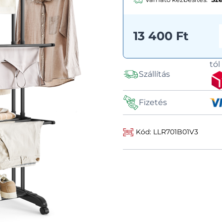
13 400 Ft
tó
Szállítás
Fizetés
Kód: LLR701B01V3