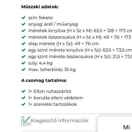
Műszaki adatok:
szín: fekete
anyag: acél / műanyag
méretek kinyitva (H x Sz x M): 63,5 × 128 × 173 c
méretek összecsukva (H x Sz x M): 49 × 76 × 17
alap mérete (H x Sz): 49 × 76 cm
egy szint mérete kinyitva (H x Sz): 63,5 × 73,5 c
egy szint mérete összecsukva (H x Sz): 21,5 × 73
súly: 4,4 kg
max. teherbírás: 35 kg
A csomag tartalma:
1× Elton ruhaszárító
1× borulás elleni védelem
1× szerelési tartozékok
Kiegészítő információk
Mi 