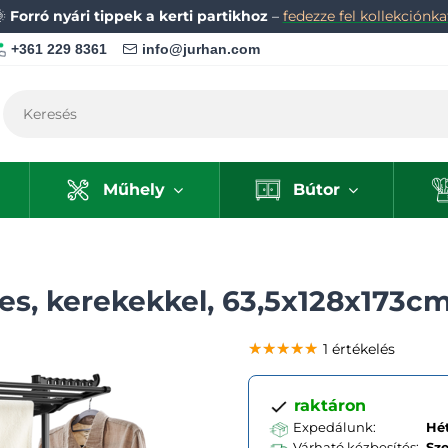
🌞
Forró nyári tippek a kerti partikhoz
–
fedezze fel kollekciónka
+361 229 8361
info@jurhan.com
Műhely
Bútor
es, kerekekkel, 63,5x128x173cm
★★★★★
★★★★★
★★★★★
1 értékelés
raktáron
Expedálunk:
Hét
Várható kézbesítés:
Sz