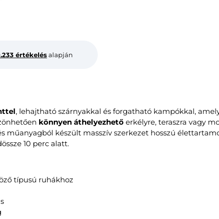
0.233 értékelés
alapján
nttel
, lehajtható szárnyakkal és forgatható kampókkal, amel
szönhetően
könnyen áthelyezhető
erkélyre, teraszra vagy 
s műanyagból készült masszív szerkezet hosszú élettartamot é
össze 10 perc alatt.
böző típusú ruhákhoz
ás
g