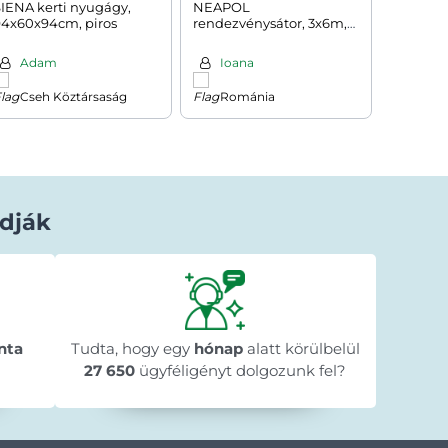
IENA kerti nyugágy,
NEAPOL
WOODE
94x60x94cm, piros
rendezvénysátor, 3x6m,
tárolódo
fehér
120x46x5
Adam
Ioana
Doc
Cseh Köztársaság
Románia
Magy
dják
Béla Horváth
1 nappal ezelőtt
★★★★★
★★★★★
★★★★★
y
"Gyorsan megérkezett a megrendelt
"A web
n
nta
Tudta, hogy egy
termék."
hónap
alatt körülbelül
menete 
🥰
megre
27 650
ügyféligényt dolgozunk fel?