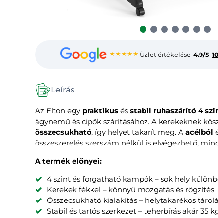
★★★★★
Üzlet értékelése
4.9/5
1
Leírás
Az Elton egy
praktikus
és
stabil ruhaszárító
4 szi
ágynemű és cipők szárításához. A kerekeknek kö
összecsukható
, így helyet takarít meg. A
acélból
é
összeszerelés szerszám nélkül is elvégezhető, mind
A termék előnyei:
4 szint és forgatható kampók – sok hely külön
Kerekek fékkel – könnyű mozgatás és rögzítés
Összecsukható kialakítás – helytakarékos tárol
Stabil és tartós szerkezet – teherbírás akár 35 k