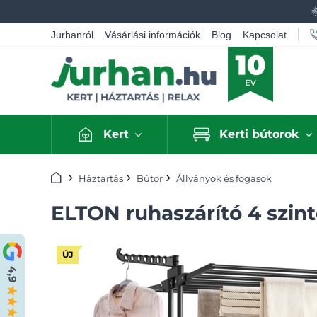
Jurhanról
Vásárlási információk
Blog
Kapcsolat
Kert
Kerti bútorok
Kezdőlap
Háztartás
Bútor
Állványok és fogasok
ELTON ruhaszárító 4 szint
ÚJ