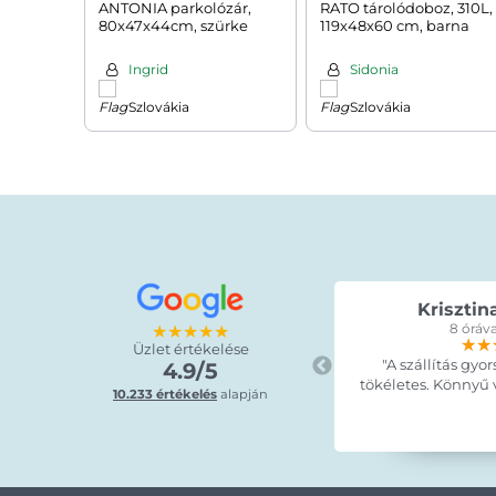
ANTONIA parkolózár,
RATO tárolódoboz, 310L,
80x47x44cm, szürke
119x48x60 cm, barna
Ingrid
Sidonia
Szlovákia
Szlovákia
Krisztin
★★★★★
8 óráva
★★
★★
★★
Üzlet értékelése
"A szállítás gyor
4.9/5
tökéletes. Könnyű vo
10.233 értékelés
alapján