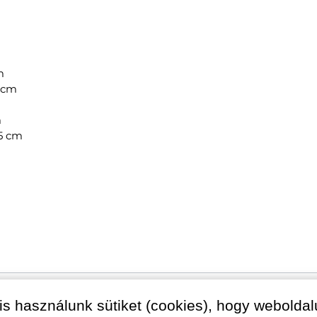
m
3 cm
m
,5 cm
is használunk sütiket (cookies), hogy webolda