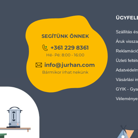
ÜGYFEL
Szállítás és
SEGÍTÜNK ÖNNEK
Áruk vissza
+361 229 8361
Reklamáci
Hé- Pé: 8:00 - 16:00
Üzleti felté
info@jurhan.com
Adatvédelm
Bármikor írhat nekünk
Vásárlási i
GYIK - Gya
Véleménye