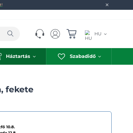
✕
t!
Keresés
HU
Háztartás
Szabadidő
, fekete
fő 10.8.
erda
12.8.