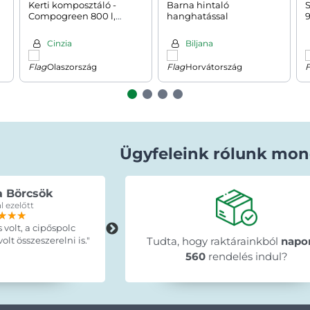
Kerti komposztáló -
Barna hintaló
S
Compogreen 800 l,
hanghatással
fekete
Cinzia
Biljana
Olaszország
Horvátország
Ügyfeleink rólunk mon
a Börcsök
Erdey Betti
l ezelőtt
15 órával ezelőtt
★★★
★★★
★★★
★★★★★
★★★★★
★★★★★
s volt, a cipőspolc
"A termék pontosan olyan mint ahog
lt összeszerelni is."
leirták, idő elött érkezett, egyszerűe
Tudta, hogy raktárainkból
napo
szuper ajánlani tudom mindenkinek 
560
rendelés indul?
🤗."