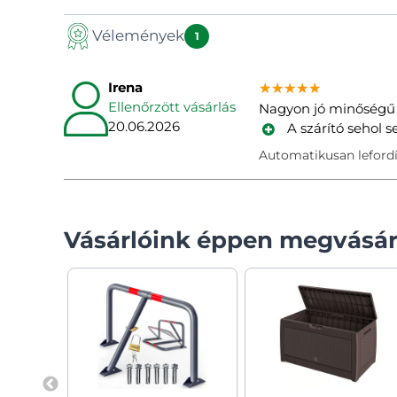
Vélemények
1
Irena
★★★★★
★★★★★
★★★★★
Ellenőrzött vásárlás
Nagyon jó minőségű
20.06.2026
A szárító sehol
Automatikusan lefordí
Vásárlóink éppen megvásár