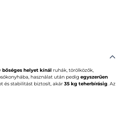
y
bőséges helyet kínál
ruhák, törölközők,
mosókonyhába, használat után pedig
egyszerűen
s stabilitást biztosít, akár
35 kg teherbírásig
. Az