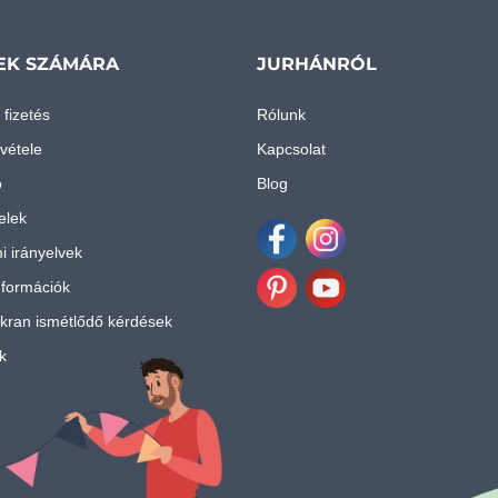
EK SZÁMÁRA
JURHÁNRÓL
 fizetés
Rólunk
vétele
Kapcsolat
ó
Blog
telek
i irányelvek
Facebook
Instagram
nformációk
Pinterest
Youtube
kran ismétlődő kérdések
k