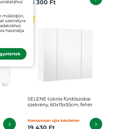
23 300 Ft
sználatához
n működjön,
ÚJ
kat személyre
ó adatokhoz
ra használja.
gyetértek
SELENE tükrös fürdőszobai
szekrény, 60x15x55cm, fehér
Hamarosan újra készleten
19 430 Ft