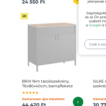
24 550 Ft
44 4
jelenjenek
Segítségük
ÚJ
ÚJ
és az Ön pre
szabott hi
a
Google
is 
Csak a sz
BRIX fém tárolószekrény,
SILKE 
76x80x40cm, barna/fekete
szekré
fehér
★★★★★
★★★★★
★★★★★
Hamarosan újra készleten
Hamaros
44 420 Ft
30 77