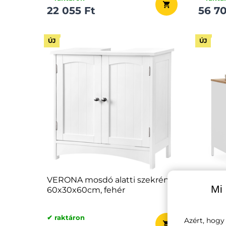
22 055 Ft
56 70
ÚJ
ÚJ
VERONA mosdó alatti szekrény,
BRIX f
Mi 
60x30x60cm, fehér
76x80x
✔ raktáron
✔ raktá
Azért, hogy