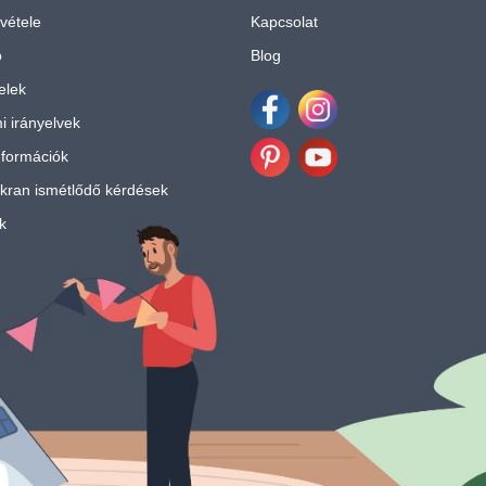
vétele
Kapcsolat
ó
Blog
telek
i irányelvek
Facebook
Instagram
nformációk
Pinterest
Youtube
kran ismétlődő kérdések
k