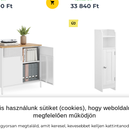
0 Ft
33 840 Ft
ÚJ
ém tárolószekrény,
IRIS fürdőszobai szekrény
is használunk sütiket (cookies), hogy webolda
40cm, barna/fehér
20x18x80 cm, fehér
megfelelően működjön
ron
✔ raktáron
 gyorsan megtaláld, amit keresel, kevesebbet kelljen kattintanod