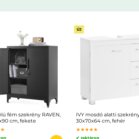
ÚJ
lú fém szekrény RAVEN,
IVY mosdó alatti szekrény
90 cm, fekete
30x70x64 cm, fehér
★★
★★
★★
★★★★★
★★★★★
★★★★★
ron
✔ raktáron