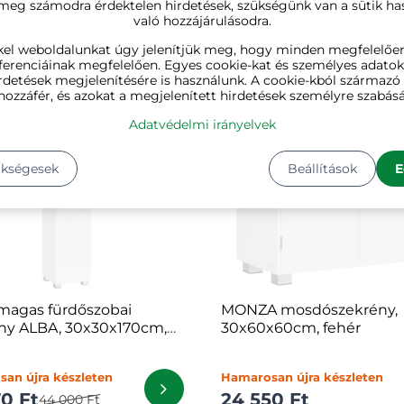
20 Ft
15 230 Ft
 meg számodra érdektelen hirdetések, szükségünk van a sütik ha
való hozzájárulásodra.
kel weboldalunkat úgy jelenítjük meg, hogy minden megfelelőe
ÚJ
ferenciáinak megfelelően. Egyes cookie-kat és személyes adato
rdetések megjelenítésére is használunk. A cookie-kból származ
hozzáfér, és azokat a megjelenített hirdetések személyre szabásá
Adatvédelmi irányelvek
ükségesek
Beállítások
E
magas fürdőszobai
MONZA mosdószekrény,
ny ALBA, 30x30x170cm,
30x60x60cm, fehér
an újra készleten
Hamarosan újra készleten
0 Ft
24 550 Ft
44 000 Ft