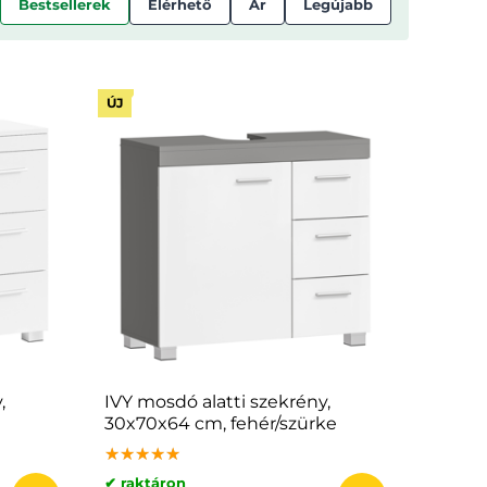
Bestsellerek
Elérhető
Ár
Legújabb
ÚJ
,
IVY mosdó alatti szekrény,
30x70x64 cm, fehér/szürke
★★★★★
★★★★★
★★★★★
✔ raktáron