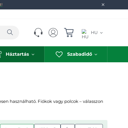
✕
t!
Keresés
HU
Háztartás
Szabadidő
esen használható. Fiókok vagy polcok – válasszon