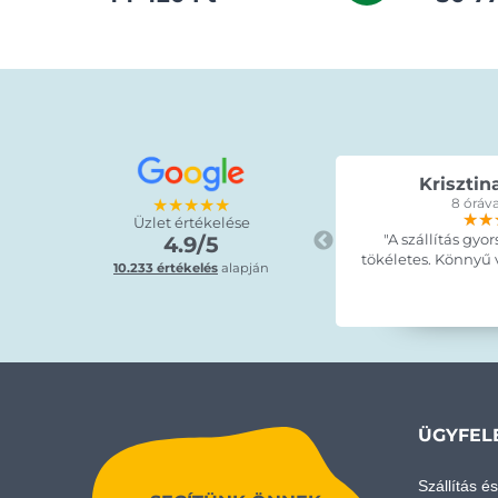
Krisztin
★★★★★
8 óráva
★★
★★
★★
Üzlet értékelése
"A szállítás gyor
4.9/5
tökéletes. Könnyű vo
10.233 értékelés
alapján
ÜGYFEL
Szállítás és