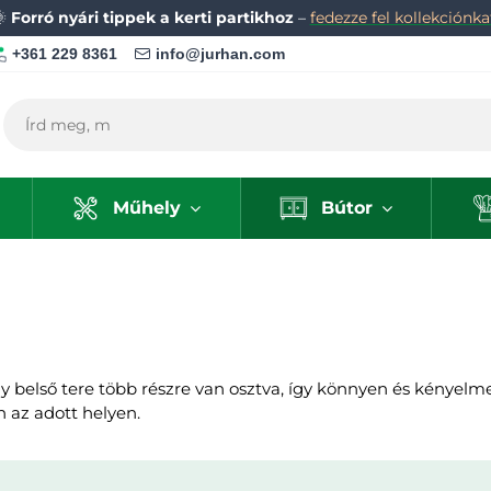
🌞
Forró nyári tippek a kerti partikhoz
–
fedezze fel kollekciónka
+361 229 8361
info@jurhan.com
Műhely
Bútor
 belső tere több részre van osztva, így könnyen és kényelm
n az adott helyen.