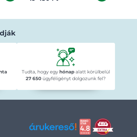
dják
Béla Horváth
1 nappal ezelőtt
★★★★★
★★★★★
★★★★★
y
"Gyorsan megérkezett a megrendelt
"A web
n
nta
Tudta, hogy egy
termék."
hónap
alatt körülbelül
menete 
🥰
megre
27 650
ügyféligényt dolgozunk fel?