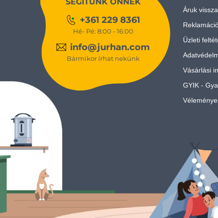
SEGÍTÜNK ÖNNEK
Áruk vissza
+361 229 8361
Reklamáci
Hé- Pé: 8:00 - 16:00
Üzleti felté
info@jurhan.com
Adatvédelm
Bármikor írhat nekünk
Vásárlási i
GYIK - Gya
Véleménye