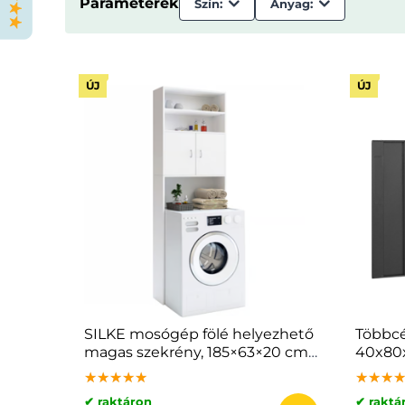
Paraméterek
Szín:
Anyag:
ÚJ
ÚJ
SILKE mosógép fölé helyezhető
Többcé
magas szekrény, 185×63×20 cm,
40x80x
fehér
★★★★★
★★★★★
★★★★★
★★★
★★★
★★★
✔ raktáron
✔ raktá