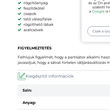
rögzítőanyag
és az Ön pre
szabott hi
feszítőkötél
a
Google
is 
csapok
tető válaszfalak
rögzíthető lábak
acélcsövek
Csak a sz
FIGYELMEZTETÉS
:
Felhívjuk figyelmét, hogy a partisátor alkalmi has
javasoljuk, hogy a sátrat hirtelen időjárásváltozás 
Kiegészítő információk
Szín:
Anyag: