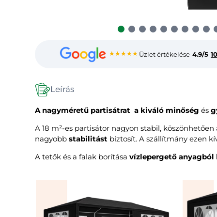
★★★★★
Üzlet értékelése
4.9/5
1
Leírás
A nagyméretű
partisátrat
a kiváló minőség
és
g
A 18 m²-es partisátor nagyon stabil, köszönhetően
nagyobb
stabilitást
biztosít. A szállítmány ezen kí
A tetők és a falak borítása
vízlepergető anyagból 