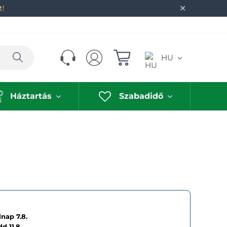
✕
t!
Keresés
HU
Háztartás
Szabadidő
nap 7.8.
dd
11.8.