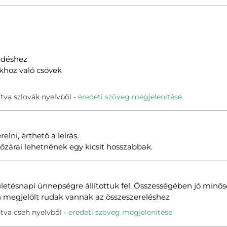
edéshez
khoz való csövek
tva szlovák nyelvből
eredeti szöveg megjelenítése
lni, érthető a leírás.
pőzárai lehetnének egy kicsit hosszabbak.
zületésnapi ünnepségre állítottuk fel. Összességében jó minős
 megjelölt rudak vannak az összeszereléshez
tva cseh nyelvből
eredeti szöveg megjelenítése