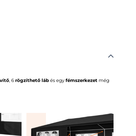
vítő
, 6
rögzíthető láb
és egy
fémszerkezet
még