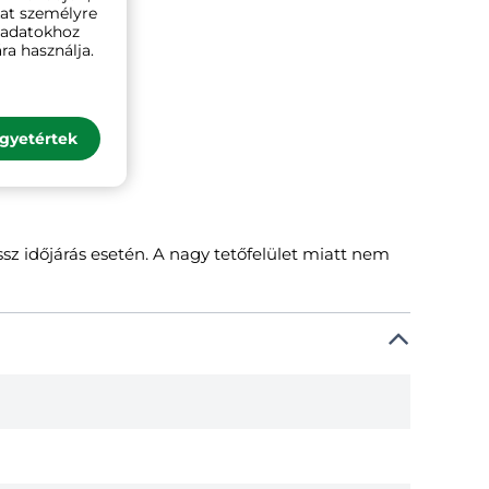
kat személyre
ó adatokhoz
ra használja.
gyetértek
ssz időjárás esetén. A nagy tetőfelület miatt nem