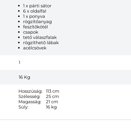
1 x párti sátor
6 x oldalfal
1 x ponyva
rögzítőanyag
feszítőkötél
csapok
tető válaszfalak
rögzíthető lábak
acélcsövek
1
16
Kg
Hosszúság:
113 cm
Szélesség:
25 cm
Magasság:
21 cm
Súly:
16 kg