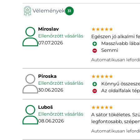
Vélemények
Kézikönyv
31
Miroslav
★★★★★
★★★★★
★★★★★
Ellenőrzött vásárlás
Egészen jó alkalmi f
07.07.2026
Masszívabb lába
Semmi
Automatikusan lefordí
Piroska
★★★★★
★★★★★
★★★★★
Ellenőrzött vásárlás
Könnyű összeszere
30.06.2026
Az oldalfalak té
Luboš
★★★★★
★★★★★
★★★★★
Ellenőrzött vásárlás
A sátor tökéletes. S
08.06.2026
legfontosabb, szépen
Automatikusan lefordí