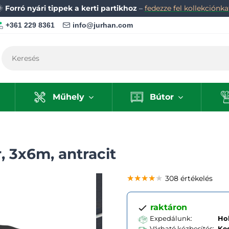
🌞
Forró nyári tippek a kerti partikhoz
–
fedezze fel kollekciónka
+361 229 8361
info@jurhan.com
Műhely
Bútor
 3x6m, antracit
★★★★★
★★★★★
★★★★★
308 értékelés
raktáron
Expedálunk:
Hol
Várható kézbesítés:
Ke