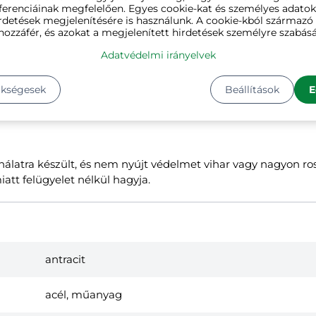
ferenciáinak megfelelően. Egyes cookie-kat és személyes adato
rdetések megjelenítésére is használunk. A cookie-kból származ
hozzáfér, és azokat a megjelenített hirdetések személyre szabásá
Adatvédelmi irányelvek
ükségesek
Beállítások
E
ználatra készült, és nem nyújt védelmet vihar vagy nagyon ro
miatt felügyelet nélkül hagyja.
antracit
acél, műanyag