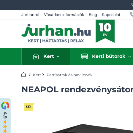
Jurhanról
Vásárlási információk
Blog
Kapcsolat
Kert
Kerti bútorok
Kezdőlap
Kert
Partisátrak és pavilonok
NEAPOL rendezvénysátor,
ÚJ