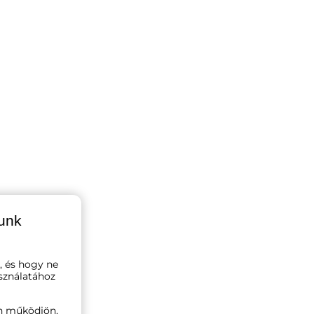
lunk
, és hogy ne
sználatához
n működjön,