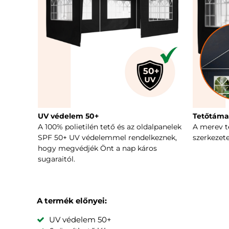
UV védelem 50+
Tetőtáma
A 100% polietilén tető és az oldalpanelek
A merev te
SPF 50+ UV védelemmel rendelkeznek,
szerkezete
hogy megvédjék Önt a nap káros
sugaraitól.
A termék előnyei:
UV védelem 50+