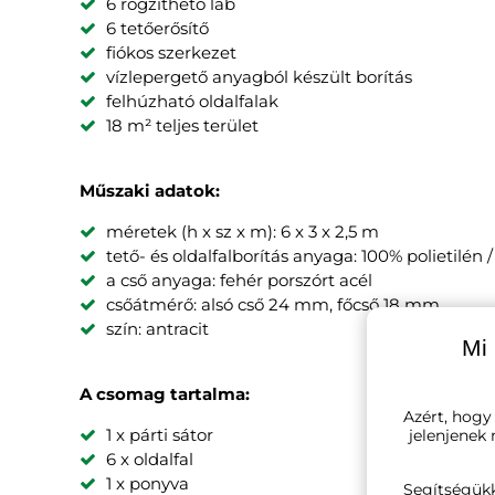
6 rögzíthető láb
6 tetőerősítő
fiókos szerkezet
vízlepergető anyagból készült borítás
felhúzható oldalfalak
18 m² teljes terület
Műszaki adatok:
méretek (h x sz x m): 6 x 3 x 2,5 m
tető- és oldalfalborítás anyaga: 100% polietilén /
a cső anyaga: fehér porszórt acél
csőátmérő: alsó cső 24 mm, főcső 18 mm
szín: antracit
Mi 
A csomag tartalma:
Azért, hogy
1 x párti sátor
jelenjenek
6 x oldalfal
1 x ponyva
Segítségük