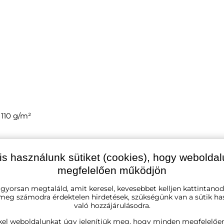
 110 g/m²
is használunk sütiket (cookies), hogy webolda
megfelelően működjön
 gyorsan megtaláld, amit keresel, kevesebbet kelljen kattintanod
 meg számodra érdektelen hirdetések, szükségünk van a sütik ha
való hozzájárulásodra.
kel weboldalunkat úgy jelenítjük meg, hogy minden megfelelőe