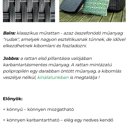
Balra:
klasszikus műrattan - azaz összefonódó műanyag
"rudak", amelyek nagyon esztétikusnak tűnnek, de idővel
elkezdhetnek kibomlani és foszladozni.
Jobbra:
a rattan első pillantásra valójában
karbantartásmentes műanyag. A rattan mintázatú
polipropilén egy darabban öntött műanyag, a kibomlás
veszélye nélkül,
kínálatunkban
is megtalálja !
Előnyök:
+ könnyű – könnyen mozgatható
+ könnyen karbantartható – elég egy nedves kendő