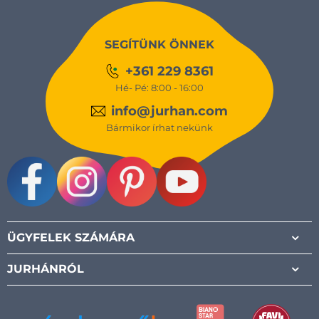
SEGÍTÜNK ÖNNEK
+361 229 8361
Hé- Pé: 8:00 - 16:00
info@jurhan.com
Bármikor írhat nekünk
Facebook
Instagram
Pinterest
Youtube
ÜGYFELEK SZÁMÁRA
JURHÁNRÓL