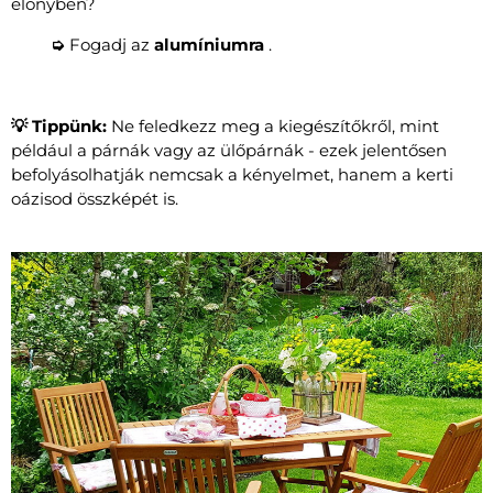
előnyben?
➭
Fogadj az
alumíniumra
.
💡 Tippünk:
Ne feledkezz meg a kiegészítőkről, mint
például a párnák vagy az ülőpárnák - ezek jelentősen
befolyásolhatják nemcsak a kényelmet, hanem a kerti
oázisod összképét is.