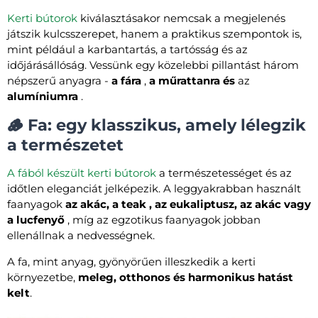
Kerti bútorok
kiválasztásakor nemcsak a megjelenés
játszik kulcsszerepet, hanem a praktikus szempontok is,
mint például a karbantartás, a tartósság és az
időjárásállóság. Vessünk egy közelebbi pillantást három
népszerű anyagra -
a fára
,
a műrattanra és
az
alumíniumra
.
🪵 Fa: egy klasszikus, amely lélegzik
a természetet
A fából készült kerti bútorok
a természetességet és az
időtlen eleganciát jelképezik. A leggyakrabban használt
faanyagok
az akác, a teak , az eukaliptusz, az akác vagy
a lucfenyő
, míg az egzotikus faanyagok jobban
ellenállnak a nedvességnek.
A fa, mint anyag, gyönyörűen illeszkedik a kerti
környezetbe,
meleg, otthonos és harmonikus hatást
kelt
.