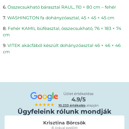
6.
Összecsukható bárasztal RAUL, 110 × 80 cm – fehér
7.
WASHINGTON fa dohányzóasztal, 45 × 45 × 45 cm
8.
Fehér KAMIL büféasztal, összecsukható, 76 × 183 × 74
cm
9.
VITEK akácfából készült dohányzóasztal 46 × 46 × 46
cm
Üzlet értékelése
4.9/5
★★★★★
10.233 értékelés
alapján
Ügyfeleink rólunk mondják
Krisztina Börcsök
8 órával ezelőtt