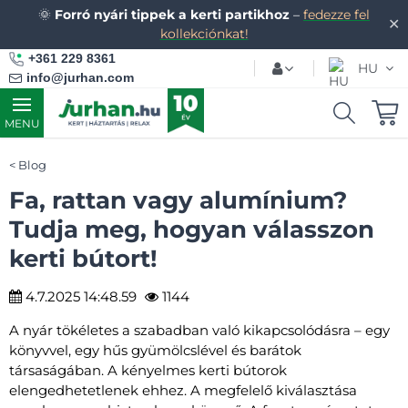
🌞
Forró nyári tippek a kerti partikhoz
–
fedezze fel
✕
kollekciónkat!
+361 229 8361
HU
info@jurhan.com
MENU
Blog
Fa, rattan vagy alumínium?
Tudja meg, hogyan válasszon
kerti bútort!
4.7.2025 14:48.59
1144
A nyár tökéletes a szabadban való kikapcsolódásra – egy
könyvvel, egy hűs gyümölcslével és barátok
társaságában. A kényelmes kerti bútorok
elengedhetetlenek ehhez. A megfelelő kiválasztása