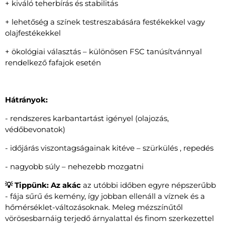
+ kiváló teherbírás és stabilitás
+ lehetőség a színek testreszabására festékekkel vagy
olajfestékekkel
+ ökológiai választás – különösen FSC tanúsítvánnyal
rendelkező fafajok esetén
Hátrányok:
- rendszeres karbantartást igényel (olajozás,
védőbevonatok)
- időjárás viszontagságainak kitéve – szürkülés , repedés
- nagyobb súly – nehezebb mozgatni
💡 Tippünk: Az akác
az utóbbi időben egyre népszerűbb
- fája sűrű és kemény, így jobban ellenáll a víznek és a
hőmérséklet-változásoknak. Meleg mézszínűtől
vörösesbarnáig terjedő árnyalattal és finom szerkezettel