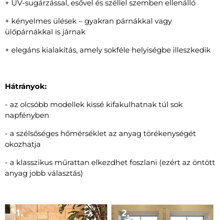
+ UV-sugárzással, esővel és széllel szemben ellenálló
+ kényelmes ülések – gyakran párnákkal vagy
ülőpárnákkal is járnak
+ elegáns kialakítás, amely sokféle helyiségbe illeszkedik
Hátrányok:
- az olcsóbb modellek kissé kifakulhatnak túl sok
napfényben
- a szélsőséges hőmérséklet az anyag törékenységét
okozhatja
- a klasszikus műrattan elkezdhet foszlani (ezért az öntött
anyag jobb választás)