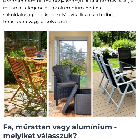
azonban nem biztos, hogy könnyű. A fa a természetet, a
rattan az eleganciát, az alumínium pedig a
sokoldalúságot jelképezi. Melyik illik a kertedbe,
teraszodra vagy erkélyedre?
Fa, műrattan vagy alumínium -
melyiket válasszuk?