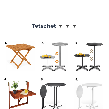
Tetszhet
▼
▼
▼