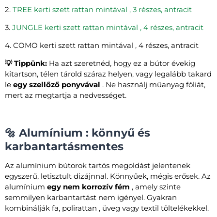
2.
TREE kerti szett rattan mintával , 3 részes, antracit
3.
JUNGLE kerti szett rattan mintával , 4 részes, antracit
4. COMO kerti szett rattan mintával , 4 részes, antracit
💡 Tippünk:
Ha azt szeretnéd, hogy ez a bútor évekig
kitartson, télen tárold száraz helyen, vagy legalább takard
le
egy szellőző ponyvával
. Ne használj műanyag fóliát,
mert az megtartja a nedvességet.
🔩 Alumínium : könnyű és
karbantartásmentes
Az alumínium bútorok tartós megoldást jelentenek
egyszerű, letisztult dizájnnal. Könnyűek, mégis erősek. Az
alumínium
egy nem korrozív fém
, amely szinte
semmilyen karbantartást nem igényel. Gyakran
kombinálják fa, polirattan , üveg vagy textil töltelékekkel.