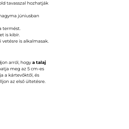
old tavasszal hozhatják
fokhagyma júniusban
a termést.
 is kibír.
 vetésre is alkalmasak.
on arról, hogy
a talaj
hatja meg az 5 cm-es
a a kártevőktől, és
ljon az első ültetésre.