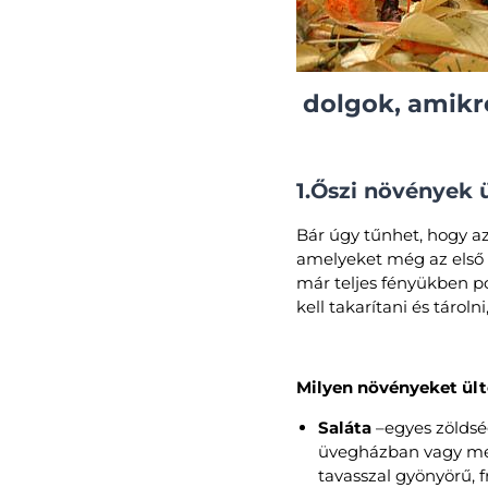
dolgok, amikre
1.Őszi növények ül
Bár úgy tűnhet, hogy az
amelyeket még az első f
már teljes fényükben po
kell takarítani és tároln
Milyen növényeket ült
Saláta
–egyes zöldsége
üvegházban vagy mele
tavasszal gyönyörű, 