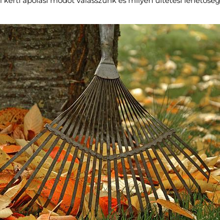
zi kerti ápolási módot válasszunk és milyen ültetési lehetősé