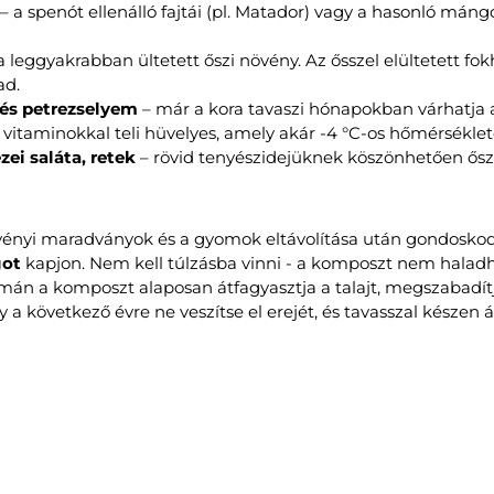
– a spenót ellenálló fajtái (pl. Matador) vagy a hasonló máng
a leggyakrabban ültetett őszi növény. Az ősszel elültetett 
ad.
és petrezselyem
– már a kora tavaszi hónapokban várhatja 
 vitaminokkal teli hüvelyes, amely akár -4 °C-os hőmérsékletet
zei saláta, retek
– rövid tenyészidejüknek köszönhetően őszi
ényi maradványok és a gyomok eltávolítása után gondoskodj
got
kapjon. Nem kell túlzásba vinni - a komposzt nem halad
mán a komposzt alaposan átfagyasztja a talajt, megszabadítj
y a következő évre ne veszítse el erejét, és tavasszal készen ál