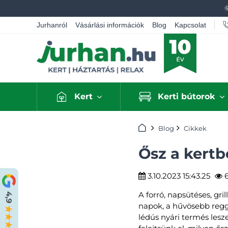
Jurhanról
Vásárlási információk
Blog
Kapcsolat
Kert
Kerti bútorok
Kezdőlap
Blog
Cikkek
Ősz a kertb
3.10.2023 15:43.25
6
A forró, napsütéses, gri
napok, a hűvösebb regge
lédús nyári termés lesz