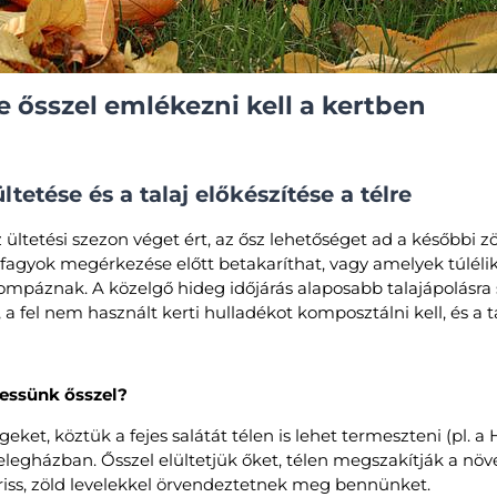
 ősszel emlékezni kell a kertben
tetése és a talaj előkészítése a télre
 ültetési szezon véget ért, az ősz lehetőséget ad a későbbi z
agyok megérkezése előtt betakaríthat, vagy amelyek túlélik a
mpáznak. A közelgő hideg időjárás alaposabb talajápolásra sz
i, a fel nem használt kerti hulladékot komposztálni kell, és a ta
essünk ősszel?
ket, köztük a fejes salátát télen is lehet termeszteni (pl. a 
gházban. Ősszel elültetjük őket, télen megszakítják a növe
friss, zöld levelekkel örvendeztetnek meg bennünket.