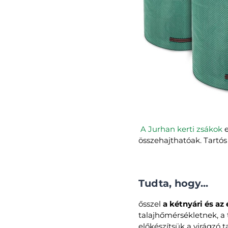
A Jurhan kerti zsákok
e
összehajthatóak. Tartós
Tudta, hogy...
ősszel
a kétnyári és az
talajhőmérsékletnek, a 
előkészítsük a virágzó 