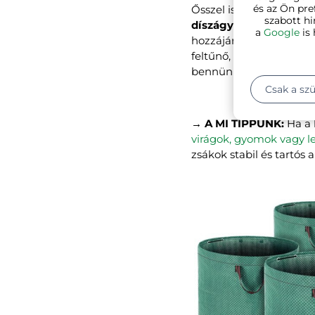
és az Ön pre
Ősszel is élvezhetjük a 
szabott hi
díszágyásokban, csere
a
Google
is 
hozzájárulhatnak ennek
feltűnő, színes virágok
bennünket szépségükke
Csak a sz
→ A MI TIPPÜNK:
Ha a 
virágok, gyomok vagy l
zsákok stabil és tartós