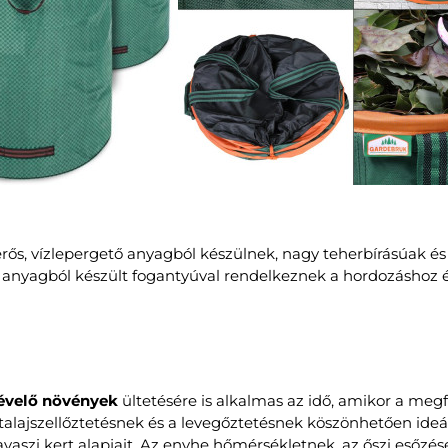
rős, vízlepergető anyagból készülnek, nagy teherbírásúak 
 anyagból készült fogantyúval rendelkeznek a hordozáshoz é
 évelő növények
ültetésére is alkalmas az idő, amikor a megf
talajszellőztetésnek és a levegőztetésnek köszönhetően ideáli
tavaszi kert alapjait. Az enyhe hőmérsékletnek, az őszi esőz