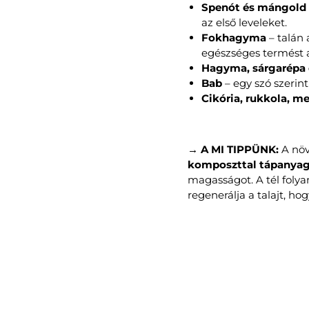
Spenót és mángold
az első leveleket.
Fokhagyma
– talán 
egészséges termést 
Hagyma, sárgarépa 
Bab
– egy szó szerint
C
ikória, rukkola, me
→ A MI TIPPÜNK:
A növ
komposzttal tápanya
magasságot. A tél folya
regenerálja a talajt, hog