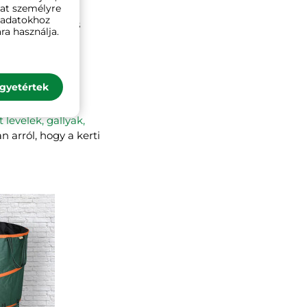
kat személyre
mellett
a
ó adatokhoz
ják kertünket, és
ra használja.
rorgina) például
önyörködtetnek
gyetértek
t levelek, gallyak,
 arról, hogy a kerti