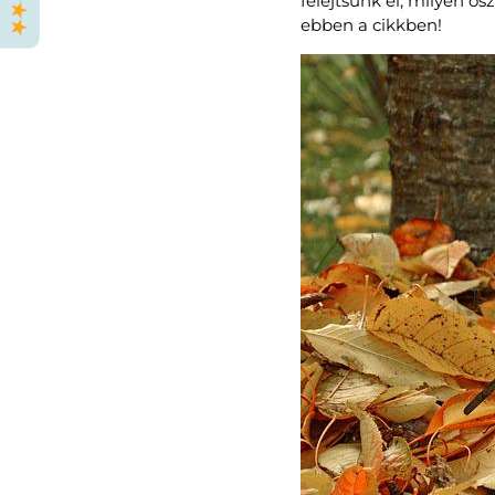
felejtsünk el, milyen ős
ebben a cikkben!