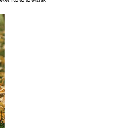
geket hoz ez az évszak