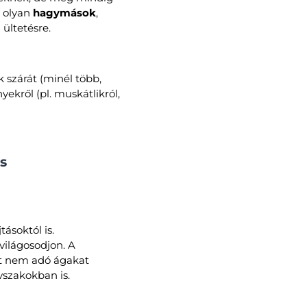
 olyan
hagymások
,
 ültetésre.
 szárát (minél több,
ekről (pl. muskátlikról,
és
ásoktól is.
világosodjon. A
et nem adó ágakat
vszakokban is.