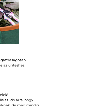
és gazdaságosan
s az ürítéshez.
elelő
s az idő arra, hogy
éseknek, de még mindig