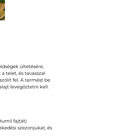
öldségek ültetésére,
 telet, és tavasszal
ólít fel. A termést be
lajt levegőztetni kell.
Humil fajtát)
kedési szezonjukat, és