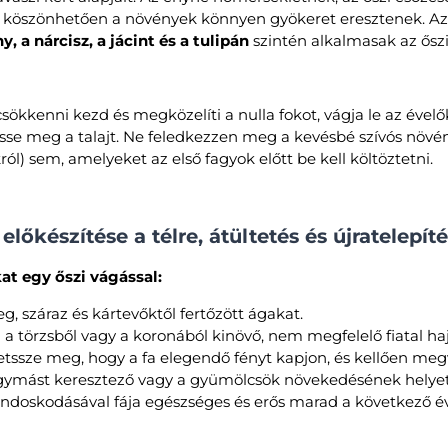
 köszönhetően a növények könnyen gyökeret eresztenek. Az
y, a nárcisz, a jácint és a tulipán
szintén alkalmasak az őszi
ökkenni kezd és megközelíti a nulla fokot, vágja le az évelők
esse meg a talajt. Ne feledkezzen meg a kevésbé szívós növény
ól) sem, amelyeket az első fagyok előtt be kell költöztetni.
előkészítése a télre, átültetés és újratelepít
kat egy őszi vágással:
teg, száraz és kártevőktől fertőzött ágakat.
a törzsből vagy a koronából kinövő, nem megfelelő fiatal hajt
tssze meg, hogy a fa elegendő fényt kapjon, és kellően meg
 egymást keresztező vagy a gyümölcsök növekedésének hely
Gondoskodásával fája egészséges és erős marad a következő é