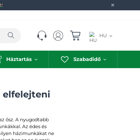
✕
t!
Keresés
HU
Háztartás
Szabadidő
elfelejteni
k az ősz. A nyugodtabb
munkákkal. Az édes és
y milyen házimunkákat ne