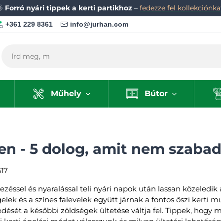
🌞
Forró nyári tippek a kerti partikhoz
–
fedezze fel kollekciónka
+361 229 8361
info@jurhan.com
Műhely
Bútor
en - 5 dolog, amit nem szabad 
17
llezéssel és nyaralással teli nyári napok után lassan közeledi
lek és a színes falevelek együtt járnak a fontos őszi kerti 
edését a későbbi zöldségek ültetése váltja fel. Tippek, hog