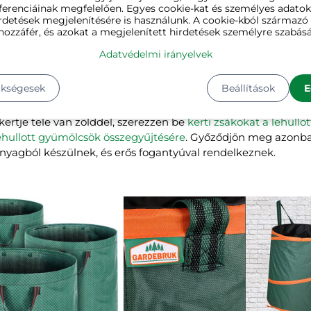
ferenciáinak megfelelően. Egyes cookie-kat és személyes adato
színes kertet. A fák és cserjék gyönyörű piros és sárga színei 
rdetések megjelenítésére is használunk. A cookie-kból származ
pekben és sziklakertekben
elhelyezett virágok is feldobhat
hozzáfér, és azokat a megjelenített hirdetések személyre szabásá
 a különleges évszaknak a bájos hangulatához. A dáliák (Ge
Adatvédelmi irányelvek
, amelyeket időről időre visszavághatunk, és egész ősszel gy
l.
ükségesek
Beállítások
E
kertje tele van zölddel, szerezzen be
kerti zsákokat a lehullot
ehullott gyümölcsök összegyűjtésére
. Győződjön meg azonban
 anyagból készülnek, és erős fogantyúval rendelkeznek.