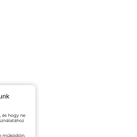
lunk
, és hogy ne
sználatához
n működjön,