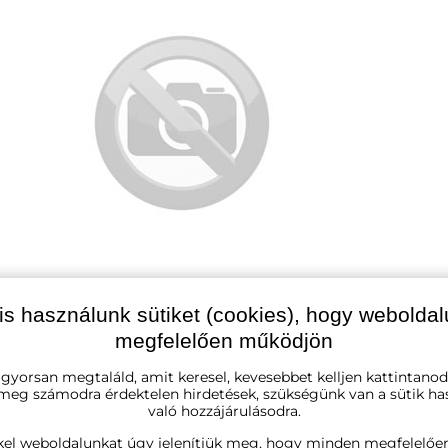
is használunk sütiket (cookies), hogy webolda
megfelelően működjön
 gyorsan megtaláld, amit keresel, kevesebbet kelljen kattintanod
 meg számodra érdektelen hirdetések, szükségünk van a sütik ha
való hozzájárulásodra.
es őszt a kertjében
kel weboldalunkat úgy jelenítjük meg, hogy minden megfelelőe