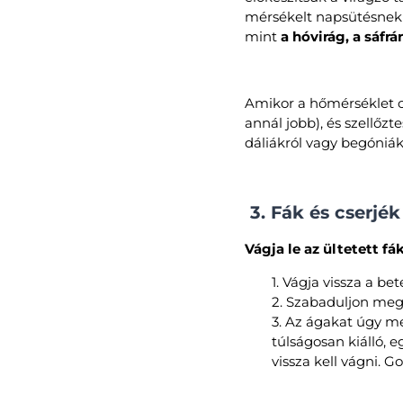
mérsékelt napsütésnek
mint
a hóvirág, a sáfrán
Amikor a hőmérséklet cs
annál jobb), és szellőzt
dáliákról vagy begóniákr
3. Fák és cserjék 
Vágja le az ültetett fá
1. Vágja vissza a be
2. Szabaduljon meg 
3. Az ágakat úgy me
túlságosan kiálló,
vissza kell vágni. 