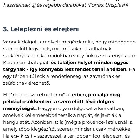
használnak új és régebbi darabokat (Forrás: Unsplash)
3. Leleplezni és elrejteni
Vannak dolgok, amelyek megérdemlik, hogy mindennap
szem előtt legyenek, míg mások maradhatnak
szekrényekben, komódokban vagy fiókos szekrényekben.
Készítsen stratégiát,
és találjon helyet minden egyes
tárgynak - így könnyebb lesz rendet tenni a térben.
Ha
egy térben túl sok a rendetlenség, az zavarónak és
zsúfoltnak érezhető.
Ha "rendet szeretne tenni" a térben,
próbálja meg
például csökkenteni a szem előtt lévő dolgok
mennyiségét.
Hagyjon olyan dolgokat a kirakatban,
amelyek kellemesebbé teszik a napját, és javítják a
hangulatát. Azonban itt is (még a provence-i stílusnál is,
amely több kiegészítőt szeret) mindent csak mértékkel.
Ha egy kicsit visszaveszel, a tér jobban fog lélegezni, és