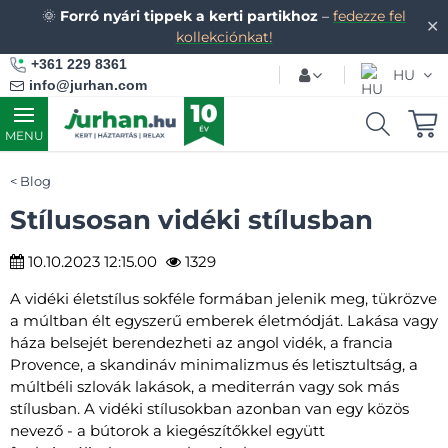
🌞
Forró nyári tippek a kerti partikhoz
–
fedezze fel
✕
kollekciónkat!
+361 229 8361
HU
info@jurhan.com
MENU
Blog
Stílusosan vidéki stílusban
10.10.2023 12:15.00
1329
A vidéki életstílus sokféle formában jelenik meg, tükrözve
a múltban élt egyszerű emberek életmódját. Lakása vagy
háza belsejét berendezheti az angol vidék, a francia
Provence, a skandináv minimalizmus és letisztultság, a
múltbéli szlovák lakások, a mediterrán vagy sok más
stílusban. A vidéki stílusokban azonban van egy közös
nevező - a bútorok a kiegészítőkkel együtt