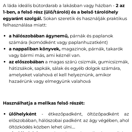
A láda ideális bútordarab a lakásban vagy házban -
2 az
1-ben, a felső rész (ülő/tároló) és a belső tárolóhely
egyaránt szolgál.
Sokan szeretik és használják praktikus
felhasználása miatt:
a hálószobában ágynemű,
párnák és paplanok
számára (komódként vagy paplanhuzatként)
a nappaliban könyvek,
magazinok, párnák, takarók
vagy bármi más, ami kéznél van.
az előszobában
a magas szárú csizmák, gumicsizmák,
hátizsákok, sapkák, sálak és egyéb dolgok számára,
amelyeket valahová el kell helyeznünk, amikor
hazaérünk vagy elmegyünk valahová
Használhatja a mellkas felső részét:
ülőhelyként
- étkezőpadként, öltözőpadként az
előszobában, hálószobai padként az ágy végében, ahol
öltözködés közben lehet ülni....