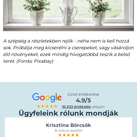
A szépség a részletekben rejlik - néha nem is kell hozzá
sok. Próbálja meg kicserélni a cserepeket, vagy vásároljon
élő növényeket, ezek mindig hívogatóbbá teszik a belső
teret. (Forrás: Pixabay)
Üzlet értékelése
4.9/5
★★★★★
10.233 értékelés
alapján
Ügyfeleink rólunk mondják
Krisztina Börcsök
8 órával ezelőtt
★★★★★
★★★★★
★★★★★