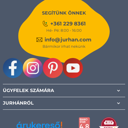
SEGÍTÜNK ÖNNEK
+361 229 8361
Hé- Pé: 8:00 - 16:00
info@jurhan.com
Bármikor írhat nekünk
Facebook
Instagram
Pinterest
Youtube
ÜGYFELEK SZÁMÁRA
JURHÁNRÓL