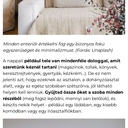
Minden enteriőr értékelni fog egy bizonyos fokú
egyszerűséget és minimalizmust. (Forrás: Unsplash)
A nappali
például tele van mindenféle dologgal, amit
szeretünk kéznél tartani
(magazinok, tollak, könyvek,
keresztrejtvények, gyertyák, kézkrém...). De ez nem
jelenti azt, hogy ezeknek az asztalon, a dohányzóasztal
alatt, vagy az egész szobában szétszórva, jól látható
helyen kell lenniük.
Gyűjtsd össze őket a szoba minden
részéből
(meg fogsz lepődni, mennyi van belőlük), és
készíts nekik helyet - például egy ládában, egy kisebb
komódban vagy egy íróasztalfiókban.