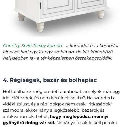
Country Style Jersey komód
- a komódot és a komódot
elhelyezheti együtt egy szobában, de két különböző
helyiségben is - a tér képzeletben összekapcsolódik.
4. Régiségek, bazár és bolhapiac
Hol találhatsz még eredeti darabokat, amelyek már egy
ideje léteznek, és nem kerülnek sokba? Ha szereted a
vidéki stílust, és a régi dolgok nem csak "ritkaságok"
számodra, akkor irány a legközelebbi bazárok és
antikváriumok. Lehet,
hogy meglepődsz, mennyi
gyönyörű dolog vár rád.
Néhányat csak le kell porolni,