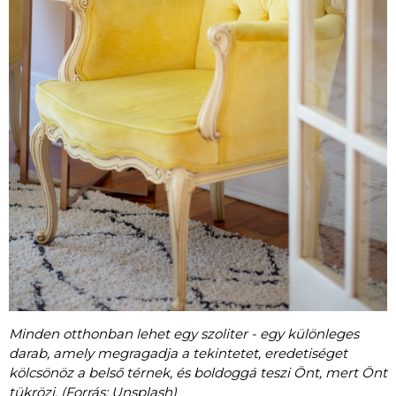
Minden otthonban lehet egy szoliter - egy különleges
darab, amely megragadja a tekintetet, eredetiséget
kölcsönöz a belső térnek, és boldoggá teszi Önt, mert Önt
tükrözi. (Forrás: Unsplash)