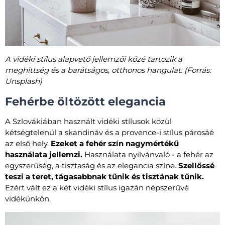
A vidéki stílus alapvető jellemzői közé tartozik a
meghittség és a barátságos, otthonos hangulat. (Forrás:
Unsplash)
Fehérbe öltözött elegancia
A Szlovákiában használt vidéki stílusok közül
kétségtelenül a skandináv és a provence-i stílus párosáé
az első hely.
Ezeket a fehér szín nagymértékű
használata jellemzi.
Használata nyilvánvaló - a fehér az
egyszerűség, a tisztaság és az elegancia színe.
Szellőssé
teszi a teret, tágasabbnak tűnik és tisztának tűnik.
Ezért vált ez a két vidéki stílus igazán népszerűvé
vidékünkön.