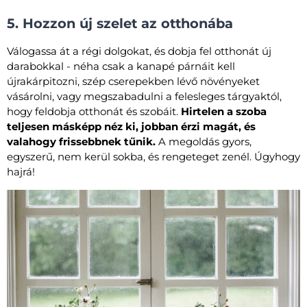
5. Hozzon új szelet az otthonába
Válogassa át a régi dolgokat, és dobja fel otthonát új
darabokkal - néha csak a kanapé párnáit kell
újrakárpitozni, szép cserepekben lévő növényeket
vásárolni, vagy megszabadulni a felesleges tárgyaktól,
hogy feldobja otthonát és szobáit.
Hirtelen a szoba
teljesen másképp néz ki, jobban érzi magát, és
valahogy frissebbnek tűnik.
A megoldás gyors,
egyszerű, nem kerül sokba, és rengeteget zenél. Úgyhogy
hajrá!