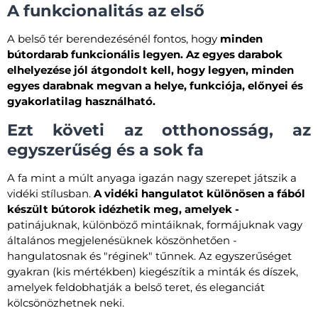
A funkcionalitás az első
A belső tér berendezésénél fontos, hogy
minden
bútordarab funkcionális legyen. Az egyes darabok
elhelyezése jól átgondolt kell, hogy legyen, minden
egyes darabnak megvan a helye, funkciója, előnyei és
gyakorlatilag használható.
Ezt követi az otthonosság, az
egyszerűség és a sok fa
A fa mint a múlt anyaga igazán nagy szerepet játszik a
vidéki stílusban.
A vidéki hangulatot különösen a fából
készült bútorok idézhetik meg, amelyek -
patinájuknak, különböző mintáiknak, formájuknak vagy
általános megjelenésüknek köszönhetően -
hangulatosnak és "réginek" tűnnek. Az egyszerűséget
gyakran (kis mértékben) kiegészítik a minták és díszek,
amelyek feldobhatják a belső teret, és eleganciát
kölcsönözhetnek neki.