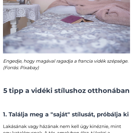
Engedje, hogy magával ragadja a francia vidék szépsége.
(Forrás: Pixabay)
5 tipp a vidéki stílushoz otthonában
1. Találja meg a "saját" stílusát, próbálja ki
Lakásának vagy házának nem kell úgy kinéznie, mint
egy katalógusnak. A tér, amelyben élsz, tükrözi a