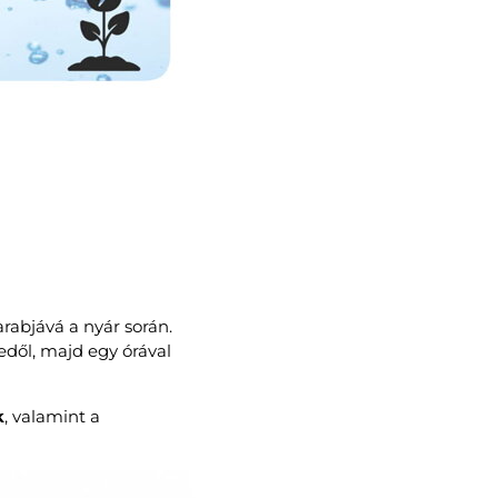
rabjává a nyár során.
ledől, majd egy órával
k
, valamint a