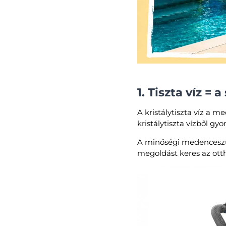
1. Tiszta víz = a
A kristálytiszta víz a 
kristálytiszta vízből g
A minőségi medenceszű
megoldást keres az ott