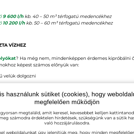
ő
9 600 l/h
kb. 40 – 50 m³ térfogatú medencékhez
ő
10 200 l/h
kb. 50 – 60 m³ térfogatú medencékhez
SZTA VÍZHEZ
olyókat
? Ha még nem, mindenképpen érdemes kipróbálni ő
okhoz képest számos előnyük van:
 velük dolgozni
eződéseket is felfogják
is használunk sütiket (cookies), hogy webolda
megfelelően működjön
lhatók
 gyorsan megtaláld, amit keresel, kevesebbet kelljen kattintanod
 meg számodra érdektelen hirdetések, szükségünk van a sütik ha
való hozzájárulásodra.
kel weboldalunkat úgy jelenítjük meg, hogy minden megfelelőe