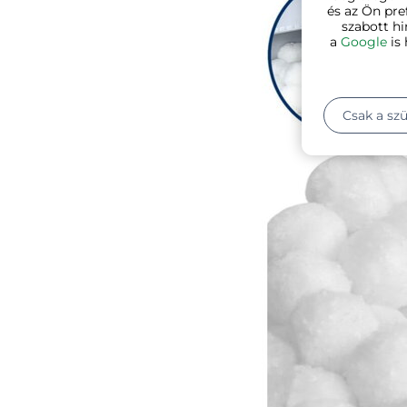
és az Ön pre
szabott hi
a
Google
is 
Csak a sz