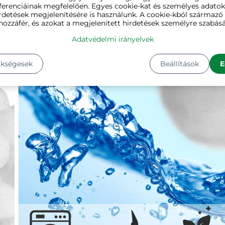
ferenciáinak megfelelően. Egyes cookie-kat és személyes adato
rdetések megjelenítésére is használunk. A cookie-kból származ
hozzáfér, és azokat a megjelenített hirdetések személyre szabásá
Adatvédelmi irányelvek
ükségesek
Beállítások
E