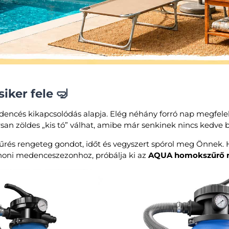
 siker fele 🤿
medencés kikapcsolódás alapja. Elég néhány forró nap megfelel
yorsan zöldes „kis tó” válhat, amibe már senkinek nincs kedve
rés rengeteg gondot, időt és vegyszert spórol meg Önnek.
honi medenceszezonhoz, próbálja ki az
AQUA homokszűrő r