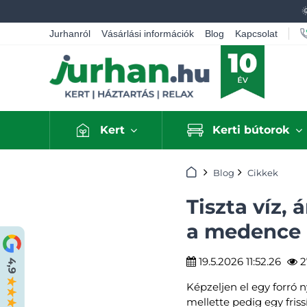
Jurhanról
Vásárlási információk
Blog
Kapcsolat
Kert
Kerti bútorok
Kezdőlap
Blog
Cikkek
Tiszta víz,
a medence 
19.5.2026 11:52.26
2
Képzeljen el egy forró 
mellette pedig egy friss