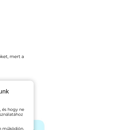
ket, mert a
lunk
, és hogy ne
sználatához
n működjön,