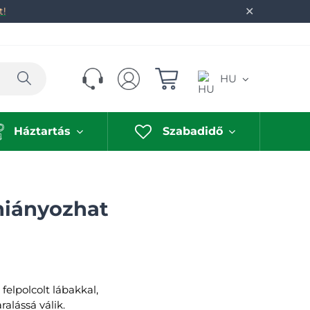
✕
t!
Keresés
HU
Háztartás
Szabadidő
 hiányozhat
felpolcolt lábakkal,
alássá válik.