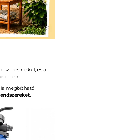
ő szűrés nélkül, és a
 belemenni.
 Ha megbízható
endszereket
.