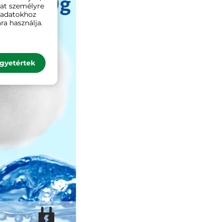
kat személyre
ó adatokhoz
ra használja.
gyetértek