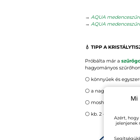
→
AQUA medenceszűr
→
AQUA medenceszűr
💧 TIPP A KRISTÁLYTI
Próbálta már a
szűrőg
hagyományos szűrőhom
⚪ könnyűek és egyszerű
⚪ a nagyon apró szenny
Mi 
⚪ moshatók
⚪ kb. 2 – 5 évig haszná
Azért, hogy
jelenjenek
Segítségük