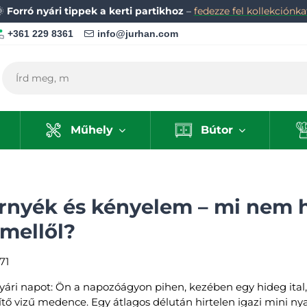
🌞
Forró nyári tippek a kerti partikhoz
–
fedezze fel kollekciónka
+361 229 8361
info@jurhan.com
Műhely
Bútor
 árnyék és kényelem – mi nem
mellől?
71
nyári napot: Ön a napozóágyon pihen, kezében egy hideg ital, 
ítő vizű medence. Egy átlagos délután hirtelen igazi mini nyar