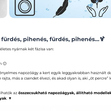
 fürdés, pihenés, fürdés, pihenés…🍹
letes nyárnak két fázisa van:
n 🙂
kényelmes napozóágy a kert egyik leggyakrabban használt da
 rajta, más a csendet élvezi, és akad olyan is, aki „öt percre” 
lhatók az
összecsukható napozóágyak, állítható modelle
yak
. ▼