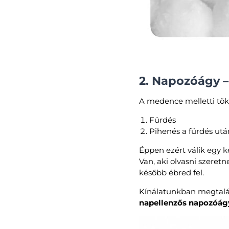
2. Napozóágy –
A medence melletti töké
Fürdés
Pihenés a fürdés utá
Éppen ezért válik egy 
Van, aki olvasni szeretne
később ébred fel.
Kínálatunkban megtalá
napellenzős napozóág