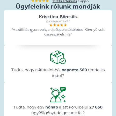
★★★★★
10.233 értékelés
alapján
Ügyfeleink rólunk mondják
Krisztina Börcsök
8 órával ezelőtt
★★★★★
★★★★★
★★★★★
"A szállítás gyors volt, a cipőspolc tökéletes. Könnyű volt
összeszerelni is."
Tudta, hogy raktárainkból
naponta 560
rendelés
indul?
Tudta, hogy egy
hónap
alatt körülbelül
27 650
ügyféligényt dolgozunk fel?