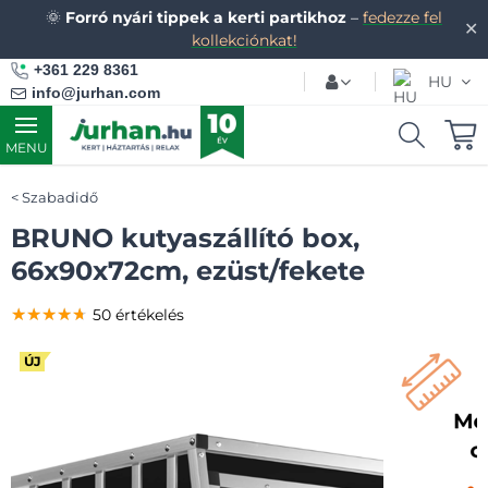
🌞
Forró nyári tippek a kerti partikhoz
–
fedezze fel
✕
kollekciónkat!
+361 229 8361
HU
info@jurhan.com
MENU
Szabadidő
BRUNO kutyaszállító box,
66x90x72cm, ezüst/fekete
★★★★★
★★★★★
★★★★★
50 értékelés
ÚJ