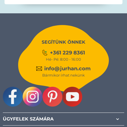
SEGÍTÜNK ÖNNEK
+361 229 8361
Hé- Pé: 8:00 - 16:00
info@jurhan.com
Bármikor írhat nekünk
Facebook
Instagram
Pinterest
Youtube
ÜGYFELEK SZÁMÁRA