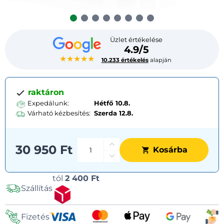
Üzlet értékelése
4.9/5
★★★★★
10.233 értékelés
alapján
raktáron
Expedálunk:
Hétfő 10.8.
Várható kézbesítés:
Szerda
12.8.
30 950 Ft
Kosárba
Szállítási
tól
2 400 Ft
Szállítás
lehetőségek
Fizetés