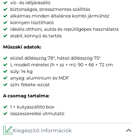
víz- és időjárásálló
biztonságos, stresszmentes szállítás
alkalmas minden általános kombi járműhöz
könnyen tisztítható
ideális otthoni, autós és repülőgépes használatra
stabil, könnyű és tartós
Műszaki adatok:
elülső dőlésszög 78°, hátsó dőlésszög 75°
L modell méretei (h × sz × m): 90 × 66 × 72 cm
súly: 14 kg
anyag: alumínium és MDF
szín: fekete–ezüst
A csomag tartalma:
1 × kutyaszállító box
összeszerelési útmutató
Kiegészítő információk