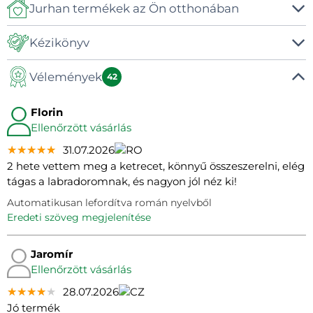
Jurhan termékek az Ön otthonában
Kézikönyv
Vélemények
Kézikönyv
42
Florin
Ellenőrzött vásárlás
★★★★★
★★★★★
★★★★★
31.07.2026
2 hete vettem meg a ketrecet, könnyű összeszerelni, elég
tágas a labradoromnak, és nagyon jól néz ki!
Automatikusan lefordítva román nyelvből
eredeti szöveg megjelenítése
Jaromír
Ellenőrzött vásárlás
★★★★★
★★★★★
★★★★★
28.07.2026
Jó termék