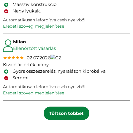
Masszív konstrukció.
Nagy lyukak.
Automatikusan lefordítva cseh nyelvből
eredeti szöveg megjelenítése
Milan
Ellenőrzött vásárlás
★★★★★
★★★★★
★★★★★
02.07.2026
Kiváló ár-érték arány
Gyors összeszerelés, nyaraláson kipróbálva
Semmi
Automatikusan lefordítva cseh nyelvből
eredeti szöveg megjelenítése
Töltsön többet