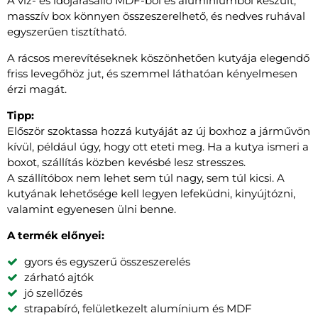
A víz- és időjárásálló MDF-ből és alumíniumból készült,
masszív box könnyen összeszerelhető, és nedves ruhával
egyszerűen tisztítható.
A rácsos merevítéseknek köszönhetően kutyája elegendő
friss levegőhöz jut, és szemmel láthatóan kényelmesen
érzi magát.
Tipp:
Először szoktassa hozzá kutyáját az új boxhoz a járművön
kívül, például úgy, hogy ott eteti meg. Ha a kutya ismeri a
boxot, szállítás közben kevésbé lesz stresszes.
A szállítóbox nem lehet sem túl nagy, sem túl kicsi. A
kutyának lehetősége kell legyen lefeküdni, kinyújtózni,
valamint egyenesen ülni benne.
A termék előnyei:
gyors és egyszerű összeszerelés
zárható ajtók
jó szellőzés
strapabíró, felületkezelt alumínium és MDF