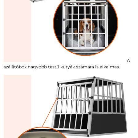
A
szállítóbox nagyobb testű kutyák számára is alkalmas.