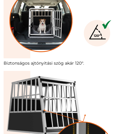
Biztonságos ajtónyitási szög akár 120°.