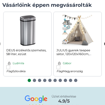
Vásárlóink éppen megvásárolták
DEUS érzékelős szemetes,
JULIUS gyerek teepee
58 liter, ezüst
sátor, 120x120x160cm,
fehér/szürke
Ľudmila
Gábor
Szlovákia
Magyarország
Üzlet értékelése
4.9/5