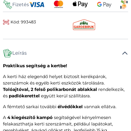
Fizetés
Kód: 993483
Leírás
Praktikus segítség a kertbe!
A kerti ház elegendő helyet biztosít kerékpárok,
szerszámok és egyéb kerti eszközök tárolására.
Tolóajtóval, 2 felső polikarbonát ablakkal
rendelkezik,
és
padlókerettel
együtt kerül szállításra.
A fémtető sarkai további
élvédőkkel
vannak ellátva.
A
4 kiegészítő kampó
segítségével kényelmesen
felakaszthatja kerti szerszámait, például lapátokat,
gereblyéket, ágvágó ollókat stb., legfeljebb 15 kg