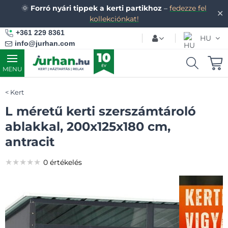
🌞
Forró nyári tippek a kerti partikhoz
–
fedezze fel
✕
kollekciónkat!
+361 229 8361
HU
info@jurhan.com
MENU
Kert
L méretű kerti szerszámtároló
ablakkal, 200x125x180 cm,
antracit
★★★★★
★★★★★
★★★★★
0 értékelés