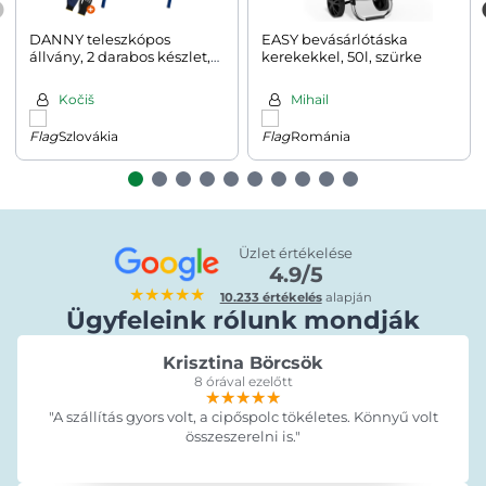
DANNY teleszkópos
EASY bevásárlótáska
állvány, 2 darabos készlet,
kerekekkel, 50l, szürke
max. 200kg, 69x57x81-
130cm, ezüst/kék
Kočiš
Mihail
Szlovákia
Románia
Üzlet értékelése
4.9/5
★★★★★
10.233 értékelés
alapján
Ügyfeleink rólunk mondják
Krisztina Börcsök
8 órával ezelőtt
★★★★★
★★★★★
★★★★★
"A szállítás gyors volt, a cipőspolc tökéletes. Könnyű volt
összeszerelni is."