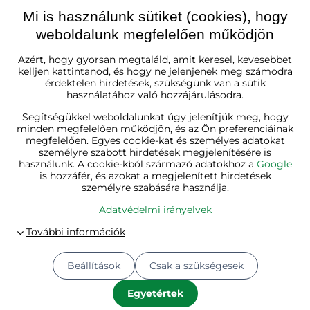
Mi is használunk sütiket (cookies), hogy
weboldalunk megfelelően működjön
Magyarország
Azért, hogy gyorsan megtaláld, amit keresel, kevesebbet
kelljen kattintanod, és hogy ne jelenjenek meg számodra
érdektelen hirdetések, szükségünk van a sütik
használatához való hozzájárulásodra.
Segítségükkel weboldalunkat úgy jelenítjük meg, hogy
minden megfelelően működjön, és az Ön preferenciáinak
megfelelően. Egyes cookie-kat és személyes adatokat
személyre szabott hirdetések megjelenítésére is
használunk. A cookie-kból származó adatokhoz a
Google
is hozzáfér, és azokat a megjelenített hirdetések
személyre szabására használja.
Adatvédelmi irányelvek
Beállítások
Csak a szükségesek
© 2026
Jurhan.hu 💚 | Minden jog fenntartva
Adatvédelmi beállítások
Adatvédelmi irányelvek
Egyetértek
A megrendelés állapota