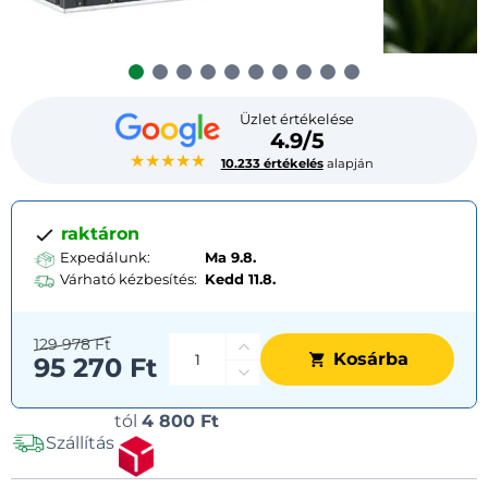
Üzlet értékelése
4.9/5
★★★★★
10.233 értékelés
alapján
raktáron
Expedálunk:
Ma 9.8.
Várható kézbesítés:
Kedd
11.8.
129 978 Ft
Kosárba
95 270 Ft
Szállítási
tól
4 800 Ft
Szállítás
lehetőségek