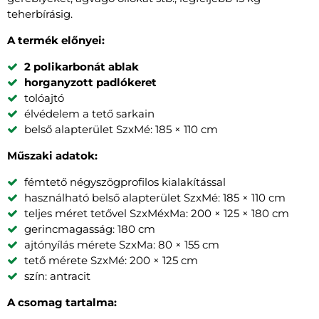
teherbírásig.
A termék előnyei:
2 polikarbonát ablak
horganyzott padlókeret
tolóajtó
élvédelem a tető sarkain
belső alapterület SzxMé: 185 × 110 cm
Műszaki adatok:
fémtető négyszögprofilos kialakítással
használható belső alapterület SzxMé: 185 × 110 cm
teljes méret tetővel SzxMéxMa: 200 × 125 × 180 cm
gerincmagasság: 180 cm
ajtónyílás mérete SzxMa: 80 × 155 cm
tető mérete SzxMé: 200 × 125 cm
szín: antracit
A csomag tartalma: