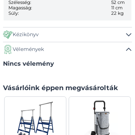
Szélesség:
52 cm
Magasság:
11 cm
Súly:
22 kg
Kézikönyv
Vélemények
Návod na montáž
Nincs vélemény
Vásárlóink éppen megvásárolták