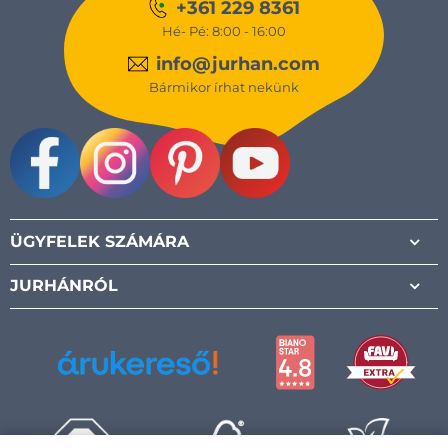
+361 229 8361
Hé- Pé: 8:00 - 16:00
info@jurhan.com
Bármikor írhat nekünk
Facebook
Instagram
Pinterest
Youtube
ÜGYFELEK SZÁMÁRA
JURHÁNRÓL