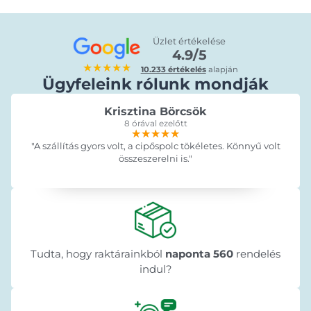
Üzlet értékelése
4.9/5
★★★★★
10.233 értékelés
alapján
Ügyfeleink rólunk mondják
Krisztina Börcsök
8 órával ezelőtt
★★★★★
★★★★★
★★★★★
"A szállítás gyors volt, a cipőspolc tökéletes. Könnyű volt
összeszerelni is."
Tudta, hogy raktárainkból
naponta 560
rendelés
indul?