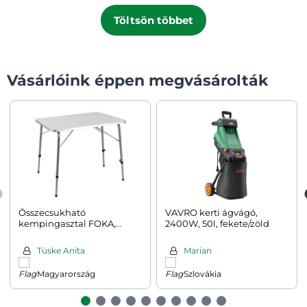
Töltsön többet
Vásárlóink éppen megvásárolták
Összecsukható
VAVRO kerti ágvágó,
kempingasztal FOKA,
2400W, 50l, fekete/zöld
80x54x50–69 cm, fehér
színben
Tüske Anita
Marian
Magyarország
Szlovákia