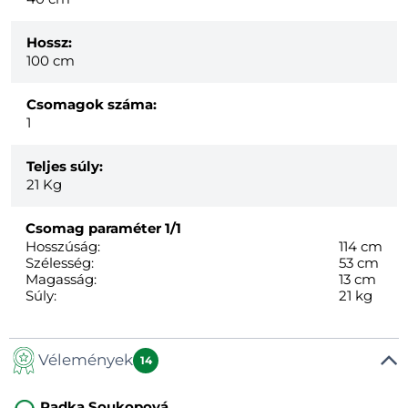
Hossz:
100 cm
Csomagok száma:
1
Teljes súly:
21
Kg
Csomag paraméter
1/1
Hosszúság:
114 cm
Szélesség:
53 cm
Magasság:
13 cm
Súly:
21 kg
Vélemények
14
Radka Soukopová