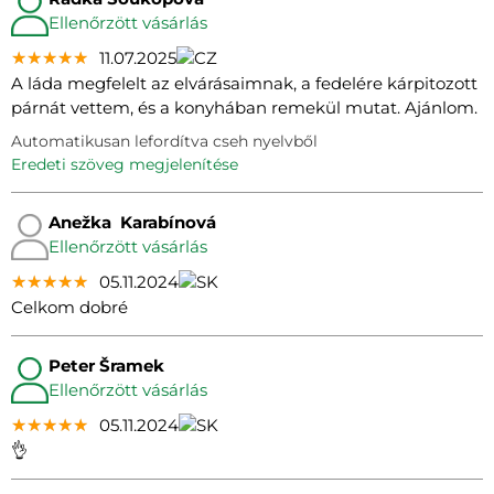
Ellenőrzött vásárlás
★★★★★
★★★★★
★★★★★
11.07.2025
A láda megfelelt az elvárásaimnak, a fedelére kárpitozott
párnát vettem, és a konyhában remekül mutat. Ajánlom.
Automatikusan lefordítva cseh nyelvből
eredeti szöveg megjelenítése
Anežka Karabínová
Ellenőrzött vásárlás
★★★★★
★★★★★
★★★★★
05.11.2024
Celkom dobré
Peter Šramek
Ellenőrzött vásárlás
★★★★★
★★★★★
★★★★★
05.11.2024
👌