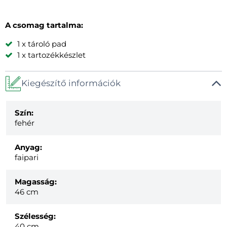
A csomag tartalma:
1 x tároló pad
1 x tartozékkészlet
Kiegészítő információk
Szín:
fehér
Anyag:
faipari
Magasság:
46 cm
Szélesség:
40 cm