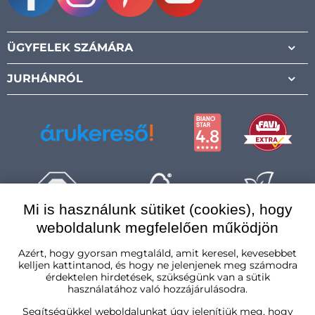
Facebook
Instagram
Pinterest
Youtube
ÜGYFELEK SZÁMÁRA
JURHÁNRÓL
Mi is használunk sütiket (cookies), hogy
weboldalunk megfelelően működjön
Magyarország
Azért, hogy gyorsan megtaláld, amit keresel, kevesebbet
kelljen kattintanod, és hogy ne jelenjenek meg számodra
érdektelen hirdetések, szükségünk van a sütik
használatához való hozzájárulásodra.
Segítségükkel weboldalunkat úgy jelenítjük meg, hogy