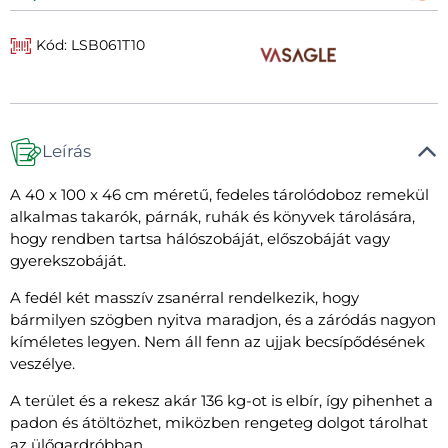
Kód: LSB061T10
Leírás
A 40 x 100 x 46 cm méretű, fedeles tárolódoboz remekül
alkalmas takarók, párnák, ruhák és könyvek tárolására,
hogy rendben tartsa hálószobáját, előszobáját vagy
gyerekszobáját.
A fedél két masszív zsanérral rendelkezik, hogy
bármilyen szögben nyitva maradjon, és a záródás nagyon
kíméletes legyen. Nem áll fenn az ujjak becsípődésének
veszélye.
A terület és a rekesz akár 136 kg-ot is elbír, így pihenhet a
padon és átöltözhet, miközben rengeteg dolgot tárolhat
az ülőgardróbban.