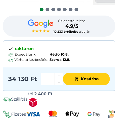
Üzlet értékelése
4.9/5
★★★★★
10.233 értékelés
alapján
raktáron
Expedálunk:
Hétfő 10.8.
Várható kézbesítés:
Szerda
12.8.
34 130 Ft
Kosárba
Szállítási
tól
2 400 Ft
Szállítás
lehetőségek
Fizetés