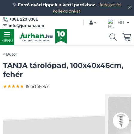
🌞
Forró nyári tippek a kerti partikhoz
–
fedezze fel
✕
kollekciónkat!
+361 229 8361
HU
info@jurhan.com
MENU
Bútor
TANJA tárolópad, 100x40x46cm,
fehér
★★★★★
★★★★★
★★★★★
15 értékelés