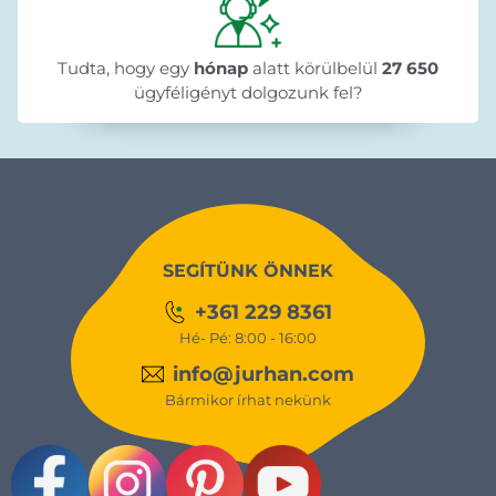
Tudta, hogy egy
hónap
alatt körülbelül
27 650
ügyféligényt dolgozunk fel?
SEGÍTÜNK ÖNNEK
+361 229 8361
Hé- Pé: 8:00 - 16:00
info@jurhan.com
Bármikor írhat nekünk