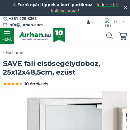
🌞
Forró nyári tippek a kerti partikhoz
–
fedezze fel
✕
kollekciónkat!
+361 229 8361
HU
info@jurhan.com
MENU
Háztartás
SAVE fali elsősegélydoboz,
25x12x48,5cm, ezüst
★★★★★
★★★★★
★★★★★
10 értékelés