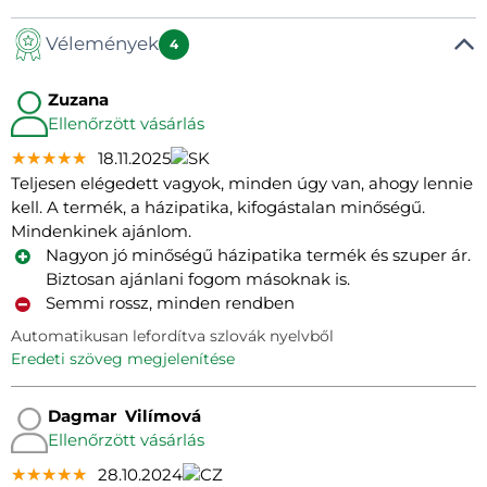
Vélemények
4
Zuzana
Ellenőrzött vásárlás
★★★★★
★★★★★
★★★★★
18.11.2025
Teljesen elégedett vagyok, minden úgy van, ahogy lennie
kell. A termék, a házipatika, kifogástalan minőségű.
Mindenkinek ajánlom.
Nagyon jó minőségű házipatika termék és szuper ár.
Biztosan ajánlani fogom másoknak is.
Semmi rossz, minden rendben
Automatikusan lefordítva szlovák nyelvből
eredeti szöveg megjelenítése
Dagmar Vilímová
Ellenőrzött vásárlás
★★★★★
★★★★★
★★★★★
28.10.2024