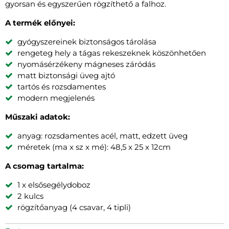
gyorsan és egyszerűen rögzíthető a falhoz.
A termék előnyei:
gyógyszereinek biztonságos tárolása
rengeteg hely a tágas rekeszeknek köszönhetően
nyomásérzékeny mágneses záródás
matt biztonsági üveg ajtó
tartós és rozsdamentes
modern megjelenés
Műszaki adatok:
anyag: rozsdamentes acél, matt, edzett üveg
méretek (ma x sz x mé): 48,5 x 25 x 12cm
A csomag tartalma:
1 x elsősegélydoboz
2 kulcs
rögzítőanyag (4 csavar, 4 tipli)