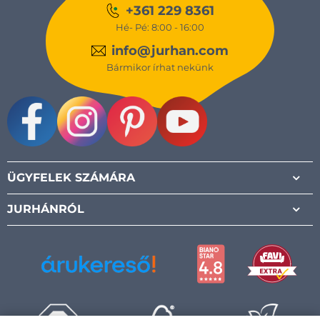
+361 229 8361
Hé- Pé: 8:00 - 16:00
info@jurhan.com
Bármikor írhat nekünk
Facebook
Instagram
Pinterest
Youtube
ÜGYFELEK SZÁMÁRA
JURHÁNRÓL