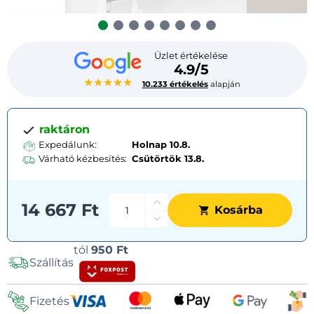
Üzlet értékelése
4.9/5
★★★★★
10.233 értékelés
alapján
raktáron
Expedálunk:
Holnap 10.8.
Várható kézbesítés:
Csütörtök
13.8.
14 667 Ft
Kosárba
Szállítási
tól
950 Ft
Szállítás
lehetőségek
Fizetés