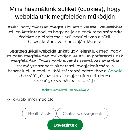
Mi is használunk sütiket (cookies), hogy
weboldalunk megfelelően működjön
Magyarország
Azért, hogy gyorsan megtaláld, amit keresel, kevesebbet
kelljen kattintanod, és hogy ne jelenjenek meg számodra
érdektelen hirdetések, szükségünk van a sütik
használatához való hozzájárulásodra.
Segítségükkel weboldalunkat úgy jelenítjük meg, hogy
minden megfelelően működjön, és az Ön preferenciáinak
megfelelően. Egyes cookie-kat és személyes adatokat
személyre szabott hirdetések megjelenítésére is
használunk. A cookie-kból származó adatokhoz a
Google
is hozzáfér, és azokat a megjelenített hirdetések
személyre szabására használja.
Adatvédelmi irányelvek
Beállítások
Csak a szükségesek
© 2026
Jurhan.hu 💚 | Minden jog fenntartva
Adatvédelmi beállítások
Adatvédelmi irányelvek
Egyetértek
A megrendelés állapota