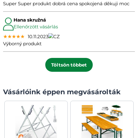
Super Super produkt dobrá cena spokojená děkuji moc
Hana skružná
Ellenőrzött vásárlás
★★★★★
★★★★★
★★★★★
10.11.2023
Výborný produkt
Töltsön többet
Vásárlóink éppen megvásárolták