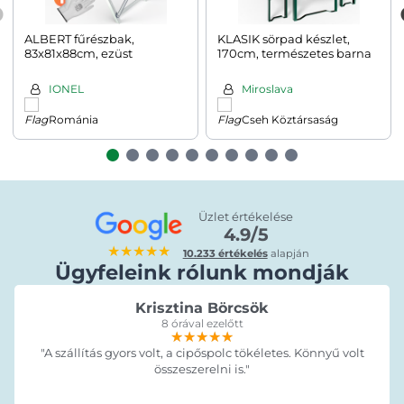
ALBERT fűrészbak,
KLASIK sörpad készlet,
83x81x88cm, ezüst
170cm, természetes barna
IONEL
Miroslava
Románia
Cseh Köztársaság
Üzlet értékelése
4.9/5
★★★★★
10.233 értékelés
alapján
Ügyfeleink rólunk mondják
Krisztina Börcsök
8 órával ezelőtt
★★★★★
★★★★★
★★★★★
"A szállítás gyors volt, a cipőspolc tökéletes. Könnyű volt
összeszerelni is."