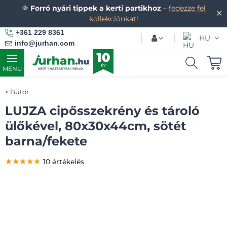
🌞
Forró nyári tippek a kerti partikhoz
–
fedezze fel
✕
kollekciónkat!
+361 229 8361
HU
info@jurhan.com
MENU
Bútor
LUJZA cipősszekrény és tároló
ülőkével, 80x30x44cm, sötét
barna/fekete
★★★★★
★★★★★
★★★★★
10 értékelés