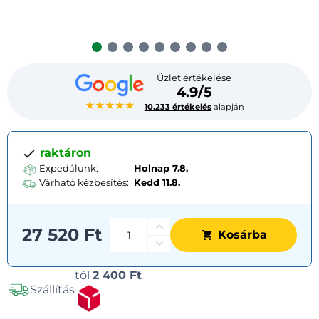
Üzlet értékelése
4.9/5
★★★★★
10.233 értékelés
alapján
raktáron
Expedálunk:
Holnap 7.8.
Várható kézbesítés:
Kedd
11.8.
27 520 Ft
Kosárba
Szállítási
tól
2 400 Ft
Szállítás
lehetőségek