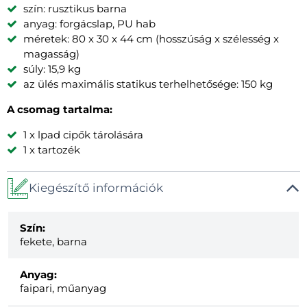
szín: rusztikus barna
anyag: forgácslap, PU hab
méretek: 80 x 30 x 44 cm (hosszúság x szélesség x
magasság)
súly: 15,9 kg
az ülés maximális statikus terhelhetősége: 150 kg
A csomag tartalma:
1 x lpad cipők tárolására
1 x tartozék
Kiegészítő információk
Szín:
fekete, barna
Anyag:
faipari, műanyag