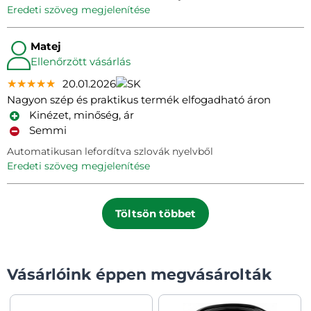
eredeti szöveg megjelenítése
Matej
Ellenőrzött vásárlás
★★★★★
★★★★★
★★★★★
20.01.2026
Nagyon szép és praktikus termék elfogadható áron
Kinézet, minőség, ár
Semmi
Automatikusan lefordítva szlovák nyelvből
eredeti szöveg megjelenítése
Töltsön többet
Vásárlóink éppen megvásárolták