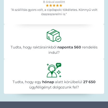
8 órával ezelőtt
★★★★★
★★★★★
★★★★★
"A szállítás gyors volt, a cipőspolc tökéletes. Könnyű volt
összeszerelni is."
Tudta, hogy raktárainkból
naponta 560
rendelés
indul?
Tudta, hogy egy
hónap
alatt körülbelül
27 650
ügyféligényt dolgozunk fel?