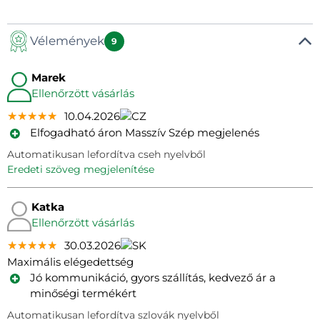
Vélemények
9
Marek
Ellenőrzött vásárlás
★★★★★
★★★★★
★★★★★
10.04.2026
Elfogadható áron Masszív Szép megjelenés
Automatikusan lefordítva cseh nyelvből
eredeti szöveg megjelenítése
Katka
Ellenőrzött vásárlás
★★★★★
★★★★★
★★★★★
30.03.2026
Maximális elégedettség
Jó kommunikáció, gyors szállítás, kedvező ár a
minőségi termékért
Automatikusan lefordítva szlovák nyelvből