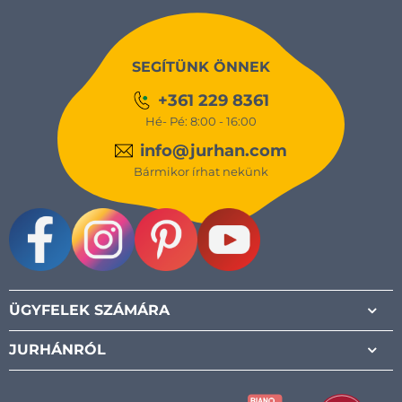
SEGÍTÜNK ÖNNEK
+361 229 8361
Hé- Pé: 8:00 - 16:00
info@jurhan.com
Bármikor írhat nekünk
Facebook
Instagram
Pinterest
Youtube
ÜGYFELEK SZÁMÁRA
JURHÁNRÓL