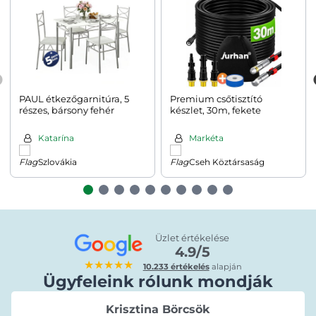
PAUL étkezőgarnitúra, 5
Premium csőtisztító
részes, bársony fehér
készlet, 30m, fekete
Katarína
Markéta
Szlovákia
Cseh Köztársaság
Üzlet értékelése
4.9/5
★★★★★
10.233 értékelés
alapján
Ügyfeleink rólunk mondják
Krisztina Börcsök