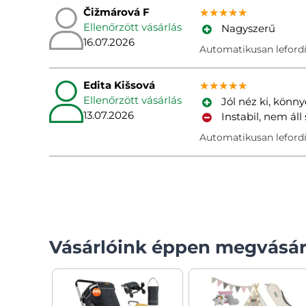
Čižmárová F
★★★★★
★★★★★
★★★★★
Ellenőrzött vásárlás
Nagyszerű
16.07.2026
Automatikusan lefordí
Edita Kišsová
★★★★★
★★★★★
★★★★★
Ellenőrzött vásárlás
Jól néz ki, könn
13.07.2026
Instabil, nem áll
Automatikusan lefordí
Vásárlóink éppen megvásár