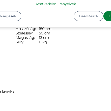
Adatvédelmi irányelvek
1
ükségesek
Beállítások
E
11
Kg
Hosszúság:
150 cm
Szélesség:
50 cm
Magasság:
13 cm
Súly:
11 kg
 lavivka