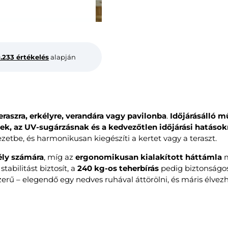
0.233 értékelés
alapján
eraszra, erkélyre, verandára vagy pavilonba
.
Időjárásálló 
ek, az UV-sugárzásnak és a kedvezőtlen időjárási hatáso
zetbe, és harmonikusan kiegészíti a kertet vagy a teraszt.
ély számára
, míg az
ergonomikusan kialakított háttámla
m
abilitást biztosít, a
240 kg-os teherbírás
pedig biztonságos
erű – elegendő egy nedves ruhával áttörölni, és máris élvezhe