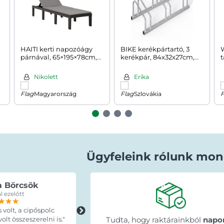
HAITI kerti napozóágy
BIKE kerékpártartó, 3
párnával, 65×195×78cm,
kerékpár, 84x32x27cm,
t
antracit
ezüst
Nikolett
Erika
Magyarország
Szlovákia
Ügyfeleink rólunk mon
a Börcsök
Erdey Betti
l ezelőtt
15 órával ezelőtt
★★★
★★★
★★★
★★★★★
★★★★★
★★★★★
s volt, a cipőspolc
"A termék pontosan olyan mint ahog
lt összeszerelni is."
leirták, idő elött érkezett, egyszerűe
Tudta, hogy raktárainkból
napo