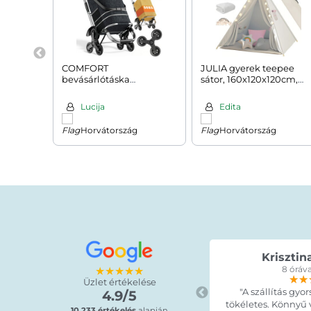
COMFORT
JULIA gyerek teepee
bevásárlótáska
sátor, 160x120x120cm,
lépcsőjáró kerekekkel,
bézs/rózsaszín
50l, fekete
Lucija
Edita
Horvátország
Horvátország
Krisztin
★★★★★
8 óráva
★★
★★
★★
Üzlet értékelése
"A szállítás gyor
4.9/5
tökéletes. Könnyű vo
10.233 értékelés
alapján