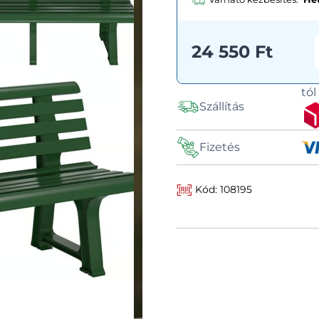
24 550 Ft
tó
Szállítás
Fizetés
Kód: 108195