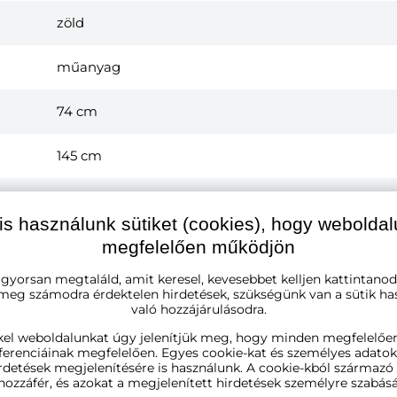
zöld
műanyag
74 cm
145 cm
49 cm
is használunk sütiket (cookies), hogy webolda
trvanlivá umelá hmota odolná voči poveternost
megfelelően működjön
ergonomický tvar pre pohodlné sedenie
nadčasový dizajn
 gyorsan megtaláld, amit keresel, kevesebbet kelljen kattintanod
viacero nôh zvyšuje stabilitu
 meg számodra érdektelen hirdetések, szükségünk van a sütik ha
ľahko sa čistí
való hozzájárulásodra.
miesto pre 3 osoby
kel weboldalunkat úgy jelenítjük meg, hogy minden megfelelőe
ferenciáinak megfelelően. Egyes cookie-kat és személyes adato
1 x záhradná lavica Orchidea
rdetések megjelenítésére is használunk. A cookie-kból származ
hozzáfér, és azokat a megjelenített hirdetések személyre szabásá