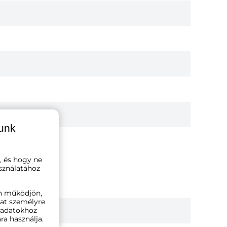
lunk
ným vplyvom
, és hogy ne
sználatához
n működjön,
kat személyre
ó adatokhoz
ra használja.