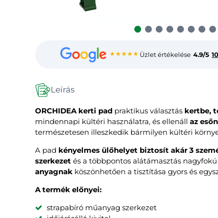
★★★★★
Üzlet értékelése
4.9/5
1
Leírás
ORCHIDEA kerti pad
praktikus választás
kertbe, t
mindennapi kültéri használatra, és ellenáll
az esőn
természetesen illeszkedik bármilyen kültéri környe
A pad
kényelmes ülőhelyet biztosít akár 3 szem
szerkezet
és a többpontos alátámasztás nagyfokú st
anyagnak
köszönhetően a tisztítása gyors és egysz
A termék előnyei:
strapabíró műanyag szerkezet