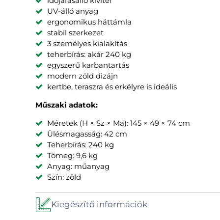
időjárásálló kivitel
UV-álló anyag
ergonomikus háttámla
stabil szerkezet
3 személyes kialakítás
teherbírás: akár 240 kg
egyszerű karbantartás
modern zöld dizájn
kertbe, teraszra és erkélyre is ideális
Műszaki adatok:
Méretek (H × Sz × Ma): 145 × 49 × 74 cm
Ülésmagasság: 42 cm
Teherbírás: 240 kg
Tömeg: 9,6 kg
Anyag: műanyag
Szín: zöld
Kiegészítő információk