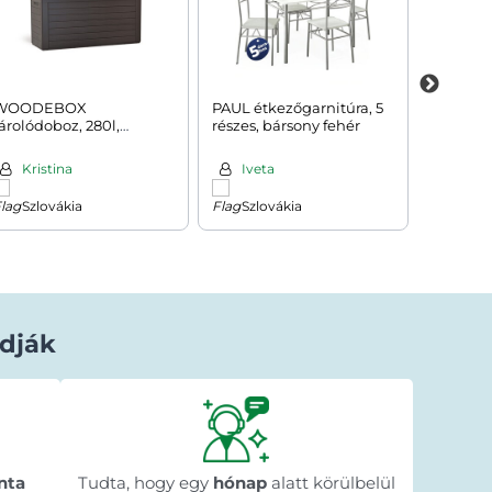
WOODEBOX
PAUL étkezőgarnitúra, 5
BOHO f
árolódoboz, 280l,
részes, bársony fehér
párnáva
120x46x57cm, sötétbarna
Kristina
Iveta
Cris
Szlovákia
Szlovákia
Rom
dják
Béla Horváth
1 nappal ezelőtt
★★★★★
★★★★★
★★★★★
y
"Gyorsan megérkezett a megrendelt
"A web
n
nta
Tudta, hogy egy
termék."
hónap
alatt körülbelül
menete 