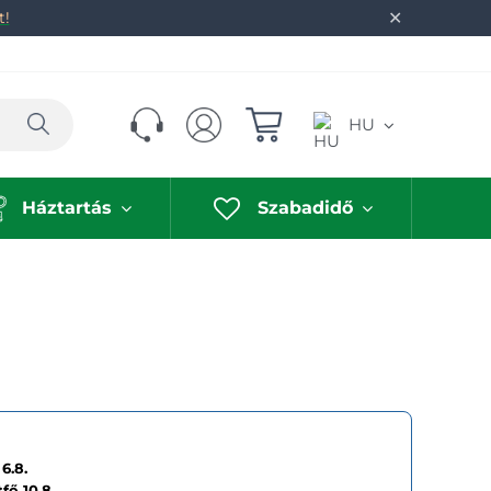
✕
t!
Keresés
HU
Háztartás
Szabadidő
6.8.
tfő
10.8.