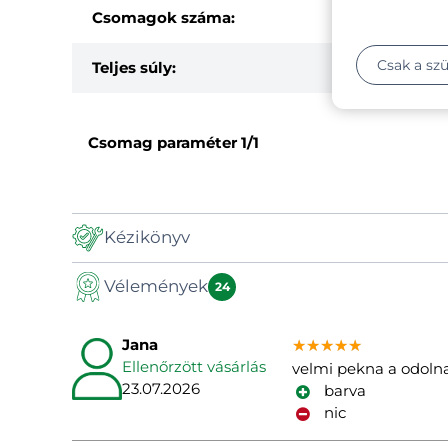
Csomagok száma:
Csak a sz
Teljes súly:
Csomag paraméter
1/1
Kézikönyv
Vélemények
Manual
24
Jana
★★★★★
★★★★★
★★★★★
Ellenőrzött vásárlás
velmi pekna a odolna
23.07.2026
barva
nic