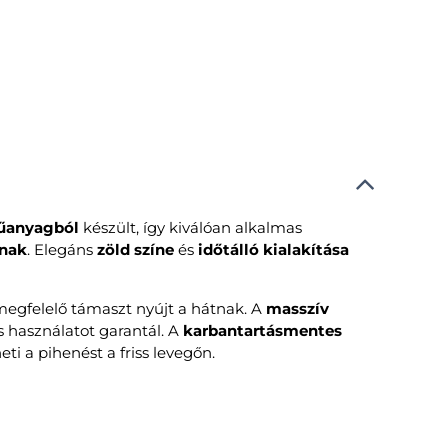
műanyagból
készült, így kiválóan alkalmas
knak
. Elegáns
zöld színe
és
időtálló kialakítása
egfelelő támaszt nyújt a hátnak. A
masszív
 használatot garantál. A
karbantartásmentes
ti a pihenést a friss levegőn.