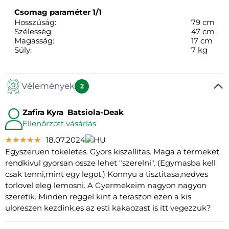
Csomag paraméter
1/1
Hosszúság:
79 cm
Szélesség:
47 cm
Magasság:
17 cm
Súly:
7 kg
Vélemények
2
Zafira Kyra Batsiola-Deak
Ellenőrzött vásárlás
★★★★★
★★★★★
★★★★★
18.07.2024
Egyszeruen tokeletes. Gyors kiszallitas. Maga a termeket
rendkivul gyorsan ossze lehet "szerelni". (Egymasba kell
csak tenni,mint egy legot.) Konnyu a tisztitasa,nedves
torlovel eleg lemosni. A Gyermekeim nagyon nagyon
szeretik. Minden reggel kint a teraszon ezen a kis
uloreszen kezdink,es az esti kakaozast is itt vegezzuk?