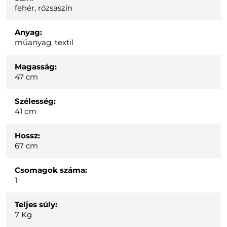
fehér, rózsaszín
Anyag:
műanyag, textil
Magasság:
47 cm
Szélesség:
41 cm
Hossz:
67 cm
Csomagok száma:
1
Teljes súly:
7
Kg