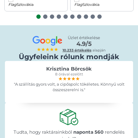
Szlovákia
Szlovákia
Üzlet értékelése
4.9/5
★★★★★
10.233 értékelés
alapján
Ügyfeleink rólunk mondják
Krisztina Börcsök
8 órával ezelőtt
★★★★★
★★★★★
★★★★★
"A szállítás gyors volt, a cipőspolc tökéletes. Könnyű volt
összeszerelni is."
Tudta, hogy raktárainkból
naponta 560
rendelés