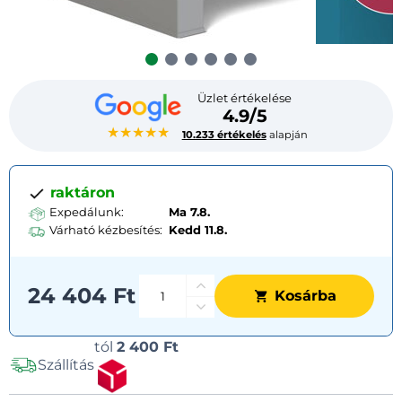
Üzlet értékelése
4.9/5
★★★★★
10.233 értékelés
alapján
raktáron
Expedálunk:
Ma 7.8.
Várható kézbesítés:
Kedd
11.8.
24 404 Ft
Kosárba
Szállítási
tól
2 400 Ft
Szállítás
lehetőségek