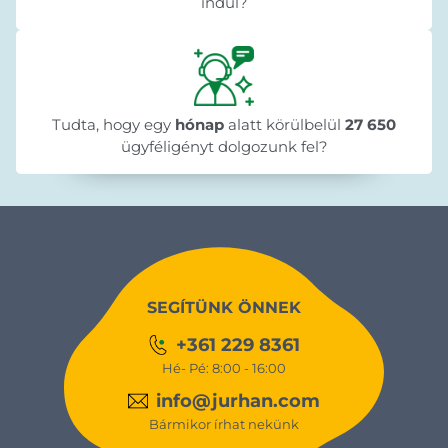
indul?
Tudta, hogy egy
hónap
alatt körülbelül
27 650
ügyféligényt dolgozunk fel?
SEGÍTÜNK ÖNNEK
+361 229 8361
Hé- Pé: 8:00 - 16:00
info@jurhan.com
Bármikor írhat nekünk