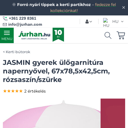
🌞
Forró nyári tippek a kerti partikhoz
–
fedezze fel
✕
kollekciónkat!
+361 229 8361
HU
info@jurhan.com
MENU
Kerti bútorok
JASMIN gyerek ülőgarnitúra
napernyővel, 67x78,5x42,5cm,
rózsaszín/szürke
★★★★★
★★★★★
★★★★★
2 értékelés