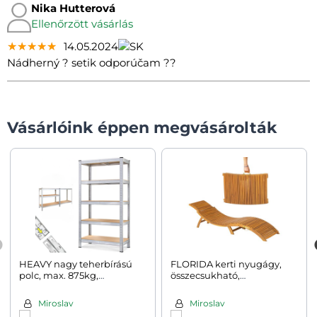
Nika Hutterová
Ellenőrzött vásárlás
★★★★★
★★★★★
★★★★★
14.05.2024
Nádherný ? setik odporúčam ??
Vásárlóink éppen megvásárolták
HEAVY nagy teherbírású
FLORIDA kerti nyugágy,
polc, max. 875kg,
összecsukható,
90x40x180cm, ezüst
57x190x51cm, természetes
barna
Miroslav
Miroslav