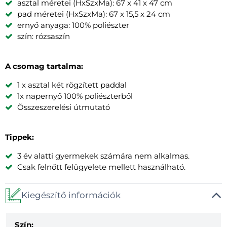
asztal méretei (HxSzxMa): 67 x 41 x 47 cm
pad méretei (HxSzxMa): 67 x 15,5 x 24 cm
ernyő anyaga: 100% poliészter
szín: rózsaszín
A csomag tartalma:
1 x asztal két rögzített paddal
1x napernyő 100% poliészterből
Összeszerelési útmutató
Tippek:
3 év alatti gyermekek számára nem alkalmas.
Csak felnőtt felügyelete mellett használható.
Kiegészítő információk
Szín: