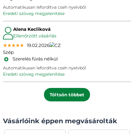
Automatikusan lefordítva cseh nyelvből
eredeti szöveg megjelenítése
Alena Kecliková
Ellenőrzött vásárlás
★★★★★
★★★★★
★★★★★
19.02.2026
Szép
Szerelés fúrás nélkül
Automatikusan lefordítva cseh nyelvből
eredeti szöveg megjelenítése
Töltsön többet
Vásárlóink éppen megvásárolták