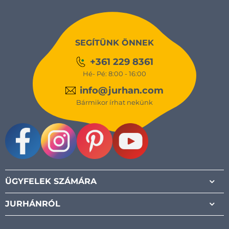
SEGÍTÜNK ÖNNEK
+361 229 8361
Hé- Pé: 8:00 - 16:00
info@jurhan.com
Bármikor írhat nekünk
Facebook
Instagram
Pinterest
Youtube
ÜGYFELEK SZÁMÁRA
JURHÁNRÓL