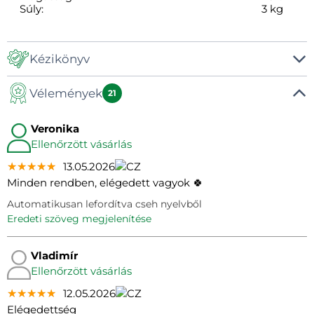
Súly:
3 kg
Kézikönyv
Vélemények
Kézikönyv
21
Veronika
Ellenőrzött vásárlás
★★★★★
★★★★★
★★★★★
13.05.2026
Minden rendben, elégedett vagyok 🍀
Automatikusan lefordítva cseh nyelvből
eredeti szöveg megjelenítése
Vladimír
Ellenőrzött vásárlás
★★★★★
★★★★★
★★★★★
12.05.2026
Elégedettség