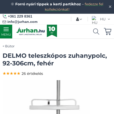
🌞
Forró nyári tippek a kerti partikhoz
–
fedezze fel
✕
kollekciónkat!
+361 229 8361
HU
info@jurhan.com
MENU
Bútor
DELMO teleszkópos zuhanypolc,
92-306cm, fehér
★★★★★
★★★★★
★★★★★
26 értékelés