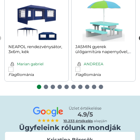
NEAPOL rendezvénysátor,
JASMIN gyerek
3x6m, kék
ülőgarnitúra napernyővel,
67x78,5x42,5cm,
szürke/mentazöld
Marian gabriel
ANDREEA
Románia
Románia
Üzlet értékelése
4.9/5
★★★★★
10.233 értékelés
alapján
Ügyfeleink rólunk mondják
Krisztina Börcsök