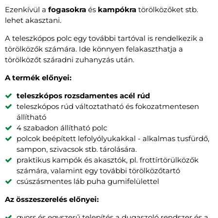
Ezenkívül a
fogasokra
és
kampókra
törölközőket stb.
lehet akasztani.
A teleszkópos polc egy további tartóval is rendelkezik a
törölközők számára. Ide könnyen felakaszthatja a
törölközőt száradni zuhanyzás után.
A termék előnyei:
teleszkópos rozsdamentes acél rúd
teleszkópos rúd változtatható és fokozatmentesen
állítható
4 szabadon állítható polc
polcok beépített lefolyólyukakkal - alkalmas tusfürdő,
sampon, szivacsok stb. tárolására.
praktikus kampók és akasztók, pl. frottírtörülközők
számára, valamint egy további törölközőtartó
csúszásmentes láb puha gumifelülettel
Az összeszerelés előnyei:
gyors és egyszerű telepítés a dugaszoló rendszer és a