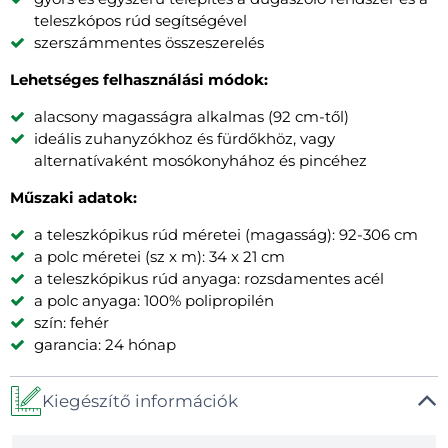
teleszkópos rúd segítségével
szerszámmentes összeszerelés
Lehetséges felhasználási módok:
alacsony magasságra alkalmas (92 cm-től)
ideális zuhanyzókhoz és fürdőkhöz, vagy
alternatívaként mosókonyhához és pincéhez
Műszaki adatok:
a teleszkópikus rúd méretei (magasság): 92-306 cm
a polc méretei (sz x m): 34 x 21 cm
a teleszkópikus rúd anyaga: rozsdamentes acél
a polc anyaga: 100% polipropilén
szín: fehér
garancia: 24 hónap
Kiegészítő információk