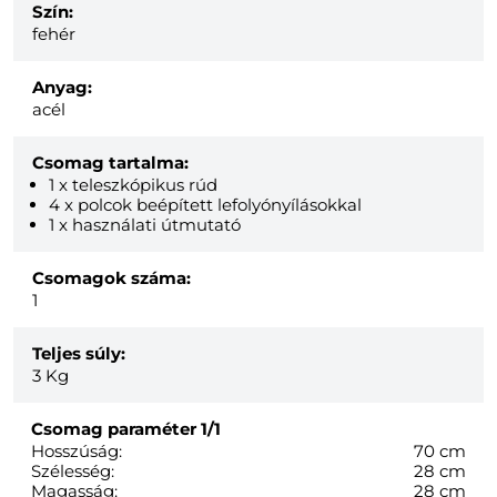
Szín:
fehér
Anyag:
acél
Csomag tartalma:
1 x teleszkópikus rúd
4 x polcok beépített lefolyónyílásokkal
1 x használati útmutató
Csomagok száma:
1
Teljes súly:
3
Kg
Csomag paraméter
1/1
Hosszúság:
70 cm
Szélesség:
28 cm
Magasság:
28 cm