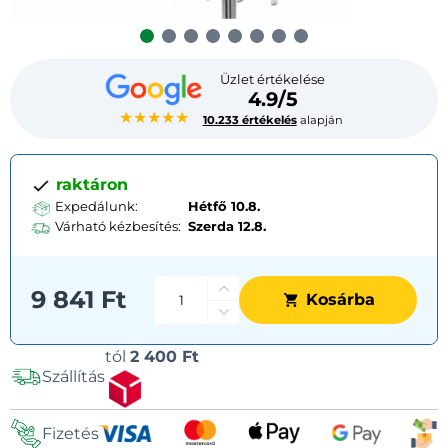
Üzlet értékelése
4.9/5
★★★★★
10.233 értékelés
alapján
raktáron
Expedálunk:
Hétfő 10.8.
Várható kézbesítés:
Szerda
12.8.
9 841 Ft
Kosárba
Szállítási
tól
2 400 Ft
Szállítás
lehetőségek
Fizetés