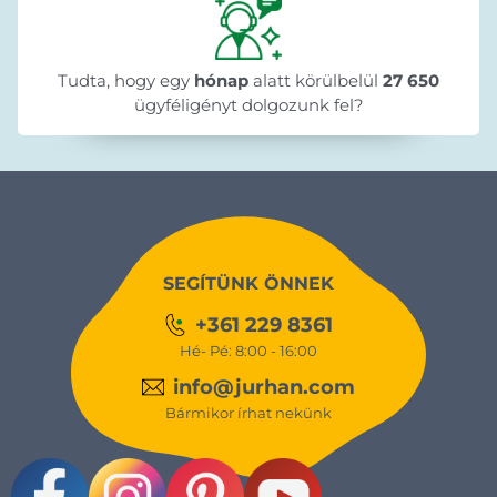
Tudta, hogy egy
hónap
alatt körülbelül
27 650
ügyféligényt dolgozunk fel?
SEGÍTÜNK ÖNNEK
+361 229 8361
Hé- Pé: 8:00 - 16:00
info@jurhan.com
Bármikor írhat nekünk