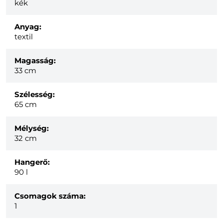
kék
Anyag:
textil
Magasság:
33 cm
Szélesség:
65 cm
Mélység:
32 cm
Hangerő:
90 l
Csomagok száma:
1