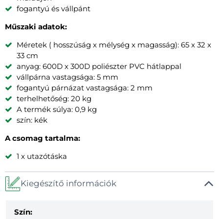
fogantyú és vállpánt
Műszaki adatok:
Méretek ( hosszúság x mélység x magasság): 65 x 32 x
33 cm
anyag: 600D x 300D poliészter PVC hátlappal
vállpárna vastagsága: 5 mm
fogantyú párnázat vastagsága: 2 mm
terhelhetőség: 20 kg
A termék súlya: 0,9 kg
szín: kék
A csomag tartalma:
1 x utazótáska
Kiegészítő információk
Szín: