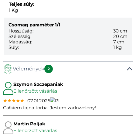
Teljes súly:
1
Kg
Csomag paraméter
1/1
Hosszúság:
30 cm
Szélesség:
20 cm
Magasság:
7 cm
Súly:
1 kg
Vélemények
2
Szymon Szczepaniak
Ellenőrzött vásárlás
★★★★★
★★★★★
★★★★★
07.01.2025
Całkiem fajna torba. Jestem zadowolony!
Martin Poljak
Ellenőrzött vásárlás