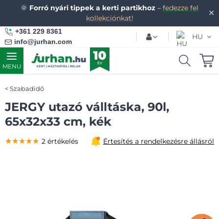
🌞
Forró nyári tippek a kerti partikhoz
–
fedezze fel
✕
kollekciónkat!
+361 229 8361
HU
info@jurhan.com
MENU
Szabadidő
JERGY utazó válltáska, 90l,
65x32x33 cm, kék
★★★★★
★★★★★
★★★★★
2 értékelés
Értesítés a rendelkezésre állásról