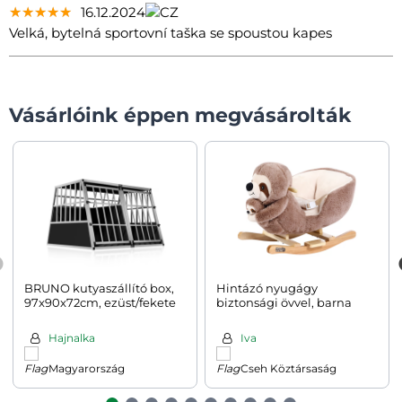
★★★★★
★★★★★
★★★★★
16.12.2024
Velká, bytelná sportovní taška se spoustou kapes
Vásárlóink éppen megvásárolták
BRUNO kutyaszállító box,
Hintázó nyugágy
97x90x72cm, ezüst/fekete
biztonsági övvel, barna
Hajnalka
Iva
Magyarország
Cseh Köztársaság