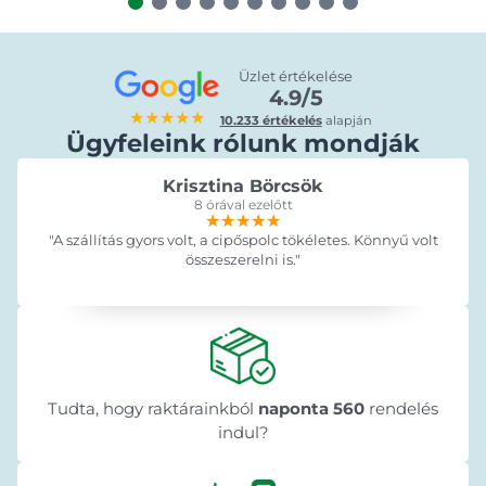
Üzlet értékelése
4.9/5
★★★★★
10.233 értékelés
alapján
Ügyfeleink rólunk mondják
Krisztina Börcsök
8 órával ezelőtt
★★★★★
★★★★★
★★★★★
"A szállítás gyors volt, a cipőspolc tökéletes. Könnyű volt
összeszerelni is."
Tudta, hogy raktárainkból
naponta 560
rendelés
indul?