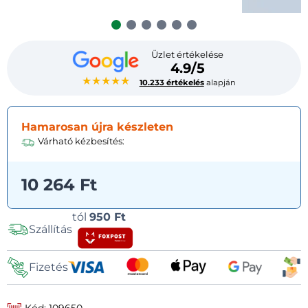
Üzlet értékelése
4.9/5
★★★★★
10.233 értékelés
alapján
Hamarosan újra készleten
Várható kézbesítés:
10 264 Ft
Szállítási
tól
950 Ft
Szállítás
lehetőségek
Fizetés
Kód: 109650