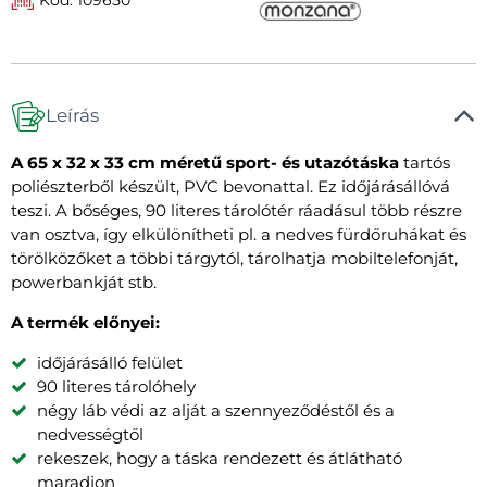
Leírás
A 65 x 32 x 33 cm méretű sport- és utazótáska
tartós
poliészterből készült, PVC bevonattal. Ez időjárásállóvá
teszi. A bőséges, 90 literes tárolótér ráadásul több részre
van osztva, így elkülönítheti pl. a nedves fürdőruhákat és
törölközőket a többi tárgytól, tárolhatja mobiltelefonját,
powerbankját stb.
A termék előnyei:
időjárásálló felület
90 literes tárolóhely
négy láb védi az alját a szennyeződéstől és a
nedvességtől
rekeszek, hogy a táska rendezett és átlátható
maradjon