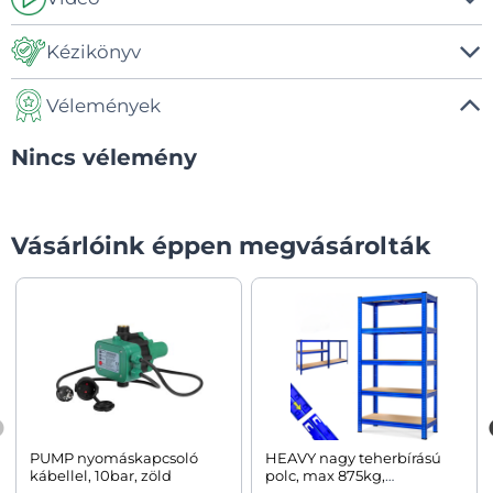
Kézikönyv
Vélemények
Kézikönyv
Nincs vélemény
Vásárlóink éppen megvásárolták
PUMP nyomáskapcsoló
HEAVY nagy teherbírású
kábellel, 10bar, zöld
polc, max 875kg,