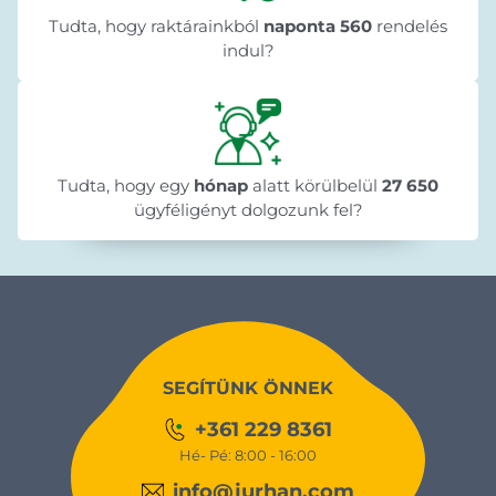
Tudta, hogy raktárainkból
naponta 560
rendelés
indul?
Tudta, hogy egy
hónap
alatt körülbelül
27 650
ügyféligényt dolgozunk fel?
SEGÍTÜNK ÖNNEK
+361 229 8361
Hé- Pé: 8:00 - 16:00
info@jurhan.com