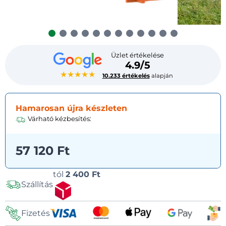
Üzlet értékelése
4.9/5
★★★★★
10.233 értékelés
alapján
Hamarosan újra készleten
Várható kézbesítés:
57 120 Ft
Szállítási
tól
2 400 Ft
Szállítás
lehetőségek
Fizetés