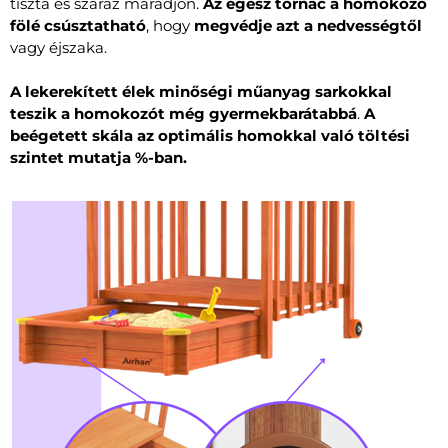
tiszta és száraz maradjon.
Az egész tornác a homokozó
fölé csúsztatható
, hogy
megvédje azt a nedvességtől
vagy éjszaka.
A lekerekített élek minőségi műanyag sarkokkal
teszik a homokozót még gyermekbarátabbá
.
A
beégetett skála az optimális homokkal való töltési
szintet mutatja %-ban.