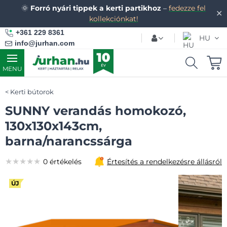
🌞
Forró nyári tippek a kerti partikhoz
–
fedezze fel
✕
kollekciónkat!
+361 229 8361
HU
info@jurhan.com
MENU
Kerti bútorok
SUNNY verandás homokozó,
130x130x143cm,
barna/narancssárga
★★★★★
★★★★★
★★★★★
0 értékelés
Értesítés a rendelkezésre állásról
ÚJ