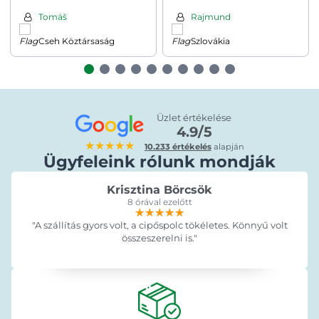
90x40x180cm, kék
Tomáš
Rajmund
Cseh Köztársaság
Szlovákia
Üzlet értékelése
4.9/5
★★★★★
10.233 értékelés
alapján
Ügyfeleink rólunk mondják
Krisztina Börcsök
8 órával ezelőtt
★★★★★
★★★★★
★★★★★
"A szállítás gyors volt, a cipőspolc tökéletes. Könnyű volt
összeszerelni is."