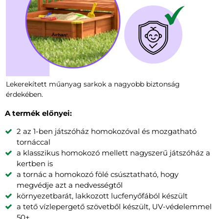
Lekerekített műanyag sarkok a nagyobb biztonság
érdekében.
A termék előnyei:
2 az 1-ben játszóház homokozóval és mozgatható
tornáccal
a klasszikus homokozó mellett nagyszerű játszóház a
kertben is
a tornác a homokozó fölé csúsztatható, hogy
megvédje azt a nedvességtől
környezetbarát, lakkozott lucfenyőfából készült
a tető vízlepergető szövetből készült, UV-védelemmel
50+