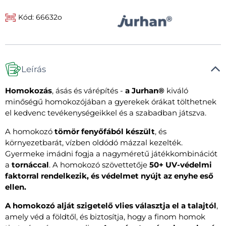
Kód: 66632o
Leírás
Homokozás
, ásás és várépítés -
a Jurhan®
kiváló
minőségű homokozójában a gyerekek órákat tölthetnek
el kedvenc tevékenységeikkel és a szabadban játszva.
A homokozó
tömör fenyőfából készült
, és
környezetbarát, vízben oldódó mázzal kezelték.
Gyermeke imádni fogja a nagyméretű játékkombinációt
a
tornáccal
. A homokozó szövettetője
50+ UV-védelmi
faktorral rendelkezik, és védelmet nyújt az enyhe eső
ellen.
A homokozó alját szigetelő vlies választja el a talajtól
,
amely véd a földtől, és biztosítja, hogy a finom homok