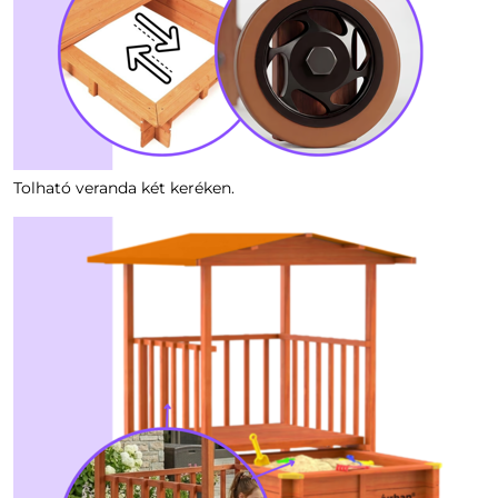
Tolható veranda két keréken.