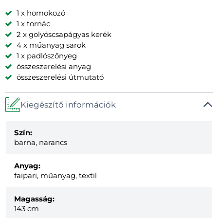
1 x homokozó
1 x tornác
2 x golyóscsapágyas kerék
4 x műanyag sarok
1 x padlószőnyeg
összeszerelési anyag
összeszerelési útmutató
Kiegészítő információk
Szín:
barna, narancs
Anyag:
faipari, műanyag, textil
Magasság:
143 cm