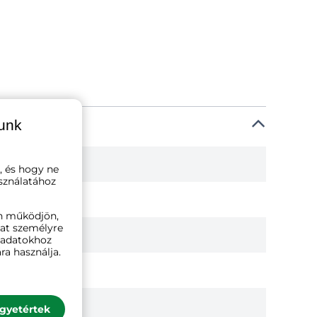
lunk
, és hogy ne
sználatához
n működjön,
kat személyre
ó adatokhoz
ra használja.
gyetértek