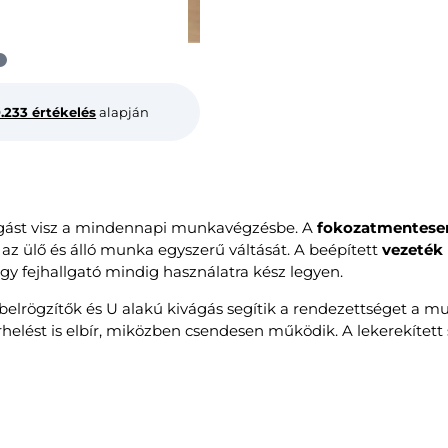
0.233 értékelés
alapján
ást visz a mindennapi munkavégzésbe. A
fokozatmentesen
 az ülő és álló munka egyszerű váltását. A beépített
vezeték 
gy fejhallgató mindig használatra kész legyen.
ábelrögzítők és U alakú kivágás segítik a rendezettséget a 
helést is elbír, miközben csendesen működik. A lekerekített