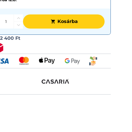
Kosárba
Szállítási
l
2 400 Ft
lehetős