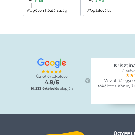
Milan
Silvia
Cseh Köztársaság
Szlovákia
Krisztin
★★★★★
8 óráva
★★
★★
★★
Üzlet értékelése
"A szállítás gyor
4.9/5
tökéletes. Könnyű vo
10.233 értékelés
alapján
ÜGYFEL