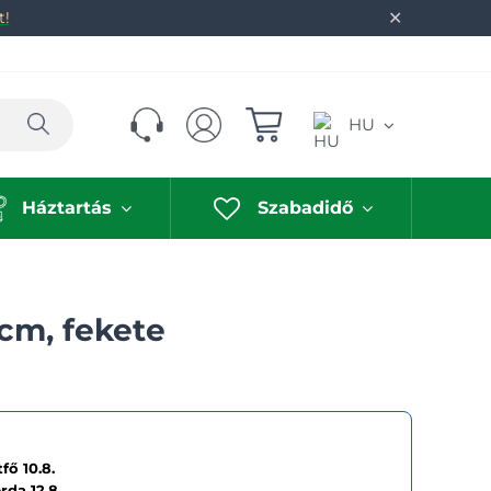
✕
t!
Keresés
HU
Háztartás
Szabadidő
7cm, fekete
fő 10.8.
erda
12.8.