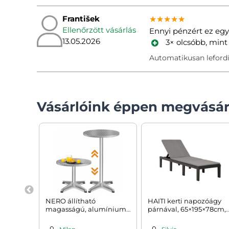
František
★★★★★
★★★★★
★★★★★
Ellenőrzött vásárlás
Ennyi pénzért ez eg
13.05.2026
3× olcsóbb, mi
Automatikusan lefordí
Vásárlóink éppen megvásár
NERO állítható
HAITI kerti napozóágy
magasságú, alumínium
párnával, 65×195×78cm,
bárasztal, Ø60cm, ezüst
antracit