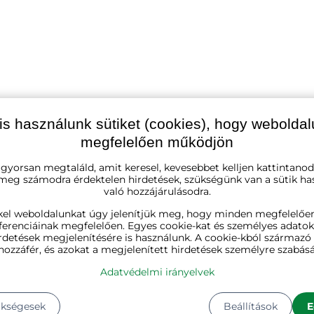
is használunk sütiket (cookies), hogy webolda
megfelelően működjön
fekete
 gyorsan megtaláld, amit keresel, kevesebbet kelljen kattintanod
 meg számodra érdektelen hirdetések, szükségünk van a sütik ha
való hozzájárulásodra.
faipari, acél
kel weboldalunkat úgy jelenítjük meg, hogy minden megfelelőe
ferenciáinak megfelelően. Egyes cookie-kat és személyes adato
72-117 cm
rdetések megjelenítésére is használunk. A cookie-kból származ
hozzáfér, és azokat a megjelenített hirdetések személyre szabásá
160 cm
Adatvédelmi irányelvek
70cm
ükségesek
Beállítások
E