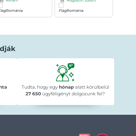
Avram
Augustin Judith
Eva 
Románia
Románia
Cseh
dják
Béla Horváth
1 nappal ezelőtt
★★★★★
★★★★★
★★★★★
y
"Gyorsan megérkezett a megrendelt
"A web
n
nta
Tudta, hogy egy
termék."
hónap
alatt körülbelül
menete 
🥰
megre
27 650
ügyféligényt dolgozunk fel?