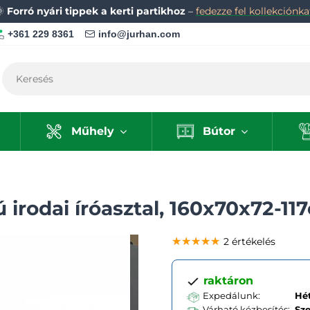
🌞
Forró nyári tippek a kerti partikhoz
–
fedezze fel kollekciónka
+361 229 8361
info@jurhan.com
Műhely
Bútor
 irodai íróasztal, 160x70x72-11
★★★★★
★★★★★
★★★★★
2 értékelés
raktáron
Expedálunk:
Hét
Várható kézbesítés:
Sz