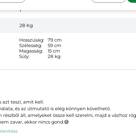
1
28
Kg
Hosszúság:
79 cm
Szélesség:
59 cm
Magasság:
15 cm
Súly:
28 kg
azt teszi, amit kell.
álata, és az útmutató is elég könnyen követhető.
 részből áll, amelyeket össze kell szerelni, majd a vázhoz rö
 nem zavar, akkor nincs gond.😅
lenítése