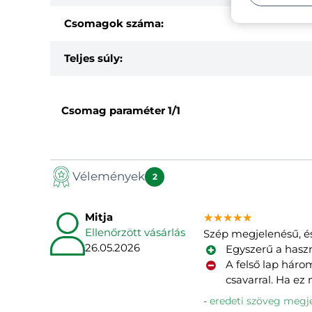
Csomagok száma:
Teljes súly:
Csomag paraméter
1/1
Vélemények
2
Mitja
★★★★★
★★★★★
★★★★★
Ellenőrzött vásárlás
Szép megjelenésű, és 
26.05.2026
Egyszerű a haszn
A felső lap három
csavarral. Ha ez
eredeti szöveg megje