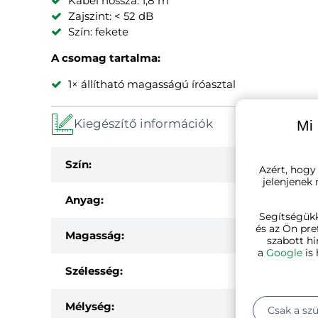
Kábel hossza: 1,8 m
Zajszint: < 52 dB
Szín: fekete
A csomag tartalma:
1× állítható magasságú íróasztal
Kiegészítő információk
Mi 
Szín:
Azért, hogy
jelenjenek
Anyag:
Segítségük
és az Ön pre
Magasság:
szabott hi
a
Google
is 
Szélesség:
Mélység:
Csak a sz