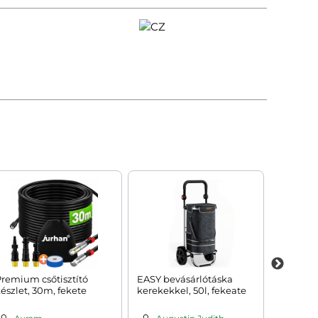
remium csőtisztító
EASY bevásárlótáska
Földhorg
észlet, 30m, fekete
kerekekkel, 50l, fekeate
db, 42,5