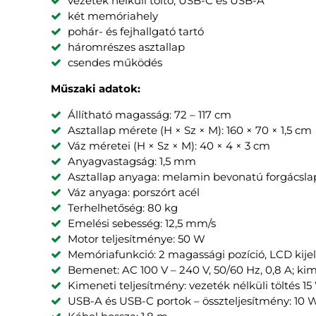
vezeték nélküli töltő, USB-C és USB-A
két memóriahely
pohár- és fejhallgató tartó
háromrészes asztallap
csendes működés
Műszaki adatok:
Állítható magasság: 72 – 117 cm
Asztallap mérete (H × Sz × M): 160 × 70 × 1,5 cm
Váz méretei (H × Sz × M): 40 × 4 × 3 cm
Anyagvastagság: 1,5 mm
Asztallap anyaga: melamin bevonatú forgácsla
Váz anyaga: porszórt acél
Terhelhetőség: 80 kg
Emelési sebesség: 12,5 mm/s
Motor teljesítménye: 50 W
Memóriafunkció: 2 magassági pozíció, LCD kije
Bemenet: AC 100 V – 240 V, 50/60 Hz, 0,8 A; kim
Kimeneti teljesítmény: vezeték nélküli töltés 15
USB-A és USB-C portok – összteljesítmény: 10 