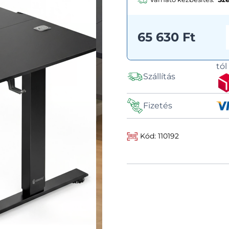
65 630 Ft
tó
Szállítás
Fizetés
Kód: 110192