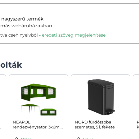
y nagyszerű termék
nt más webáruházakban
tva cseh nyelvből
eredeti szöveg megjelenítése
olták
NEAPOL
NORD fürdőszobai
P
rendezvénysátor, 3x6m,
szemetes, 5 l, fekete
k
zöld