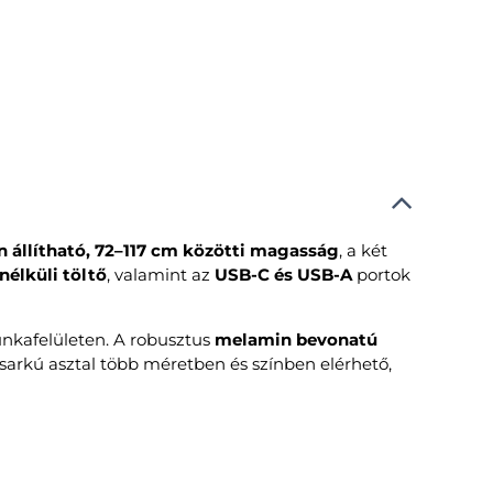
 állítható, 72–117 cm közötti magasság
, a két
nélküli töltő
, valamint az
USB-C és USB-A
portok
munkafelületen. A robusztus
melamin bevonatú
 sarkú asztal több méretben és színben elérhető,