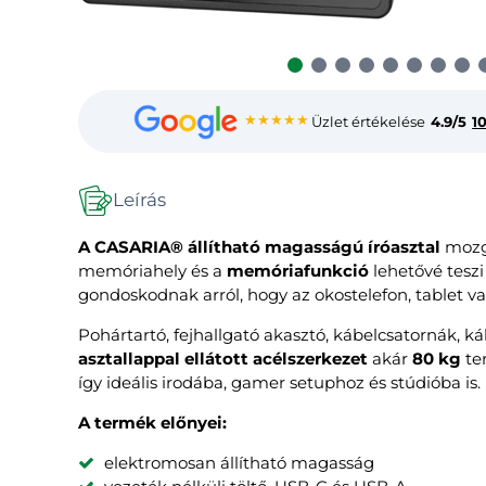
★★★★★
Üzlet értékelése
4.9/5
1
Leírás
A CASARIA® állítható magasságú íróasztal
mozg
memóriahely és a
memóriafunkció
lehetővé teszi
gondoskodnak arról, hogy az okostelefon, tablet va
Pohártartó, fejhallgató akasztó, kábelcsatornák, k
asztallappal ellátott acélszerkezet
akár
80 kg
ter
így ideális irodába, gamer setuphoz és stúdióba is.
A termék előnyei:
elektromosan állítható magasság