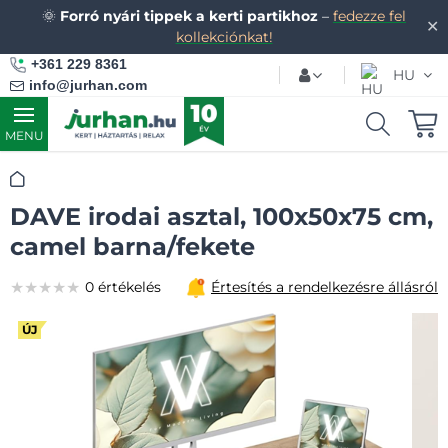
🌞
Forró nyári tippek a kerti partikhoz
–
fedezze fel
✕
kollekciónkat!
+361 229 8361
HU
info@jurhan.com
MENU
Kezdőlap
DAVE irodai asztal, 100x50x75 cm,
camel barna/fekete
★★★★★
★★★★★
★★★★★
0 értékelés
Értesítés a rendelkezésre állásról
ÚJ