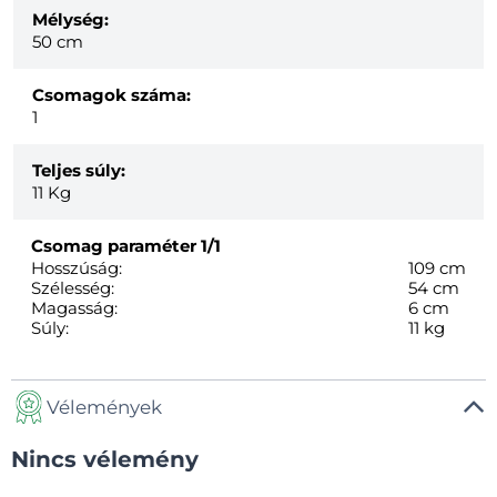
Mélység:
50 cm
Csomagok száma:
1
Teljes súly:
11
Kg
Csomag paraméter
1/1
Hosszúság:
109 cm
Szélesség:
54 cm
Magasság:
6 cm
Súly:
11 kg
Vélemények
Nincs vélemény