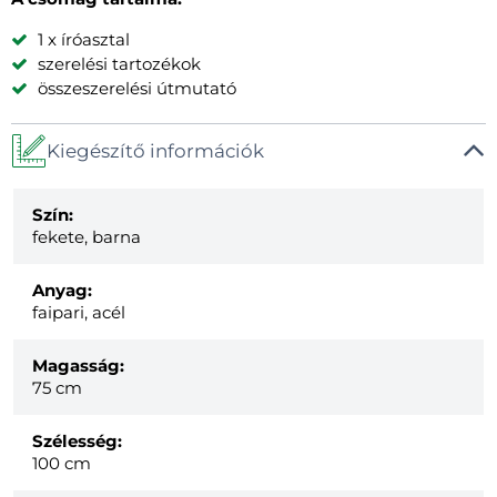
1 x íróasztal
szerelési tartozékok
összeszerelési útmutató
Kiegészítő információk
Szín:
fekete, barna
Anyag:
faipari, acél
Magasság:
75 cm
Szélesség:
100 cm