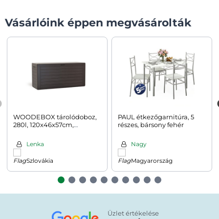
Vásárlóink éppen megvásárolták
WOODEBOX tárolódoboz,
PAUL étkezőgarnitúra, 5
280l, 120x46x57cm,
részes, bársony fehér
sötétbarna
Lenka
Nagy
Szlovákia
Magyarország
Üzlet értékelése