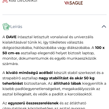
Kód: LWD041K01
Leírás
A
DAVE
íróasztal letisztult vonalaival és univerzális
kialakításával tűnik ki, így tökéletes választás
dolgozószobába, hálószobába vagy diákszobába. A
100 x
50 cm-es
asztallap elegendő helyet biztosít laptop,
monitor, dokumentumok és egyéb munkaeszközök
számára.
A
kiváló minőségű acélból
készült stabil szerkezet és a
strapabíró asztallap
nagy stabilitást és akár 50 kg
teherbírást
biztosítanak. Az
állítható lábak
kiegyenlítik a
kisebb padlóegyenetlenségeket, megakadályozzák az
asztal billegését, és védik a padlót a karcolásoktól.
Az
egyszerű összeszerelésnek
és az átlátható
útmutatónak köszönhetően az asztal gyorsan