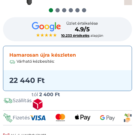
Üzlet értékelése
4.9/5
★★★★★
10.233 értékelés
alapján
Hamarosan újra készleten
Várható kézbesítés:
22 440 Ft
Szállítási
tól
2 400 Ft
Szállítás
lehetőségek
Fizetés