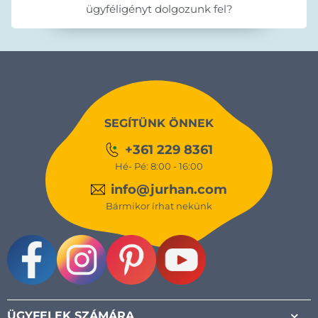
ügyféligényt dolgozunk fel?
SEGÍTÜNK ÖNNEK
+361 229 8361
Hé- Pé: 8:00 - 16:00
info@jurhan.com
Bármikor írhat nekünk
Facebook
Instagram
Pinterest
Youtube
ÜGYFELEK SZÁMÁRA