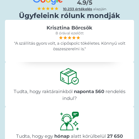
4.9/5
★★★★★
10.233 értékelés
alapján
Ügyfeleink rólunk mondják
Krisztina Börcsök
8 órával ezelőtt
★★★★★
★★★★★
★★★★★
"A szállítás gyors volt, a cipőspolc tökéletes. Könnyű volt
összeszerelni is."
Tudta, hogy raktárainkból
naponta 560
rendelés
indul?
Tudta, hogy egy
hónap
alatt körülbelül
27 650