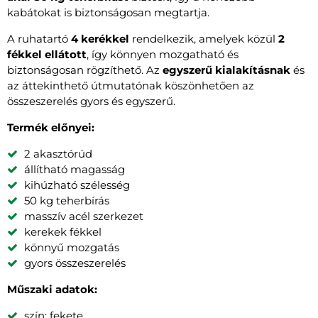
kabátokat is biztonságosan megtartja.
A ruhatartó
4 kerékkel
rendelkezik, amelyek közül
2
fékkel ellátott
, így könnyen mozgatható és
biztonságosan rögzíthető. Az
egyszerű kialakításnak
és
az áttekinthető útmutatónak köszönhetően az
összeszerelés gyors és egyszerű.
Termék előnyei:
2 akasztórúd
állítható magasság
kihúzható szélesség
50 kg teherbírás
masszív acél szerkezet
kerekek fékkel
könnyű mozgatás
gyors összeszerelés
Műszaki adatok:
szín: fekete