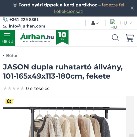
🌞
Forró nyári tippek a kerti partikhoz
–
fedezze fel
✕
kollekciónkat!
+361 229 8361
HU
info@jurhan.com
MENU
Bútor
JASON dupla ruhatartó állvány,
101-165x49x113-180cm, fekete
★★★★★
★★★★★
★★★★★
0 értékelés
ÚJ