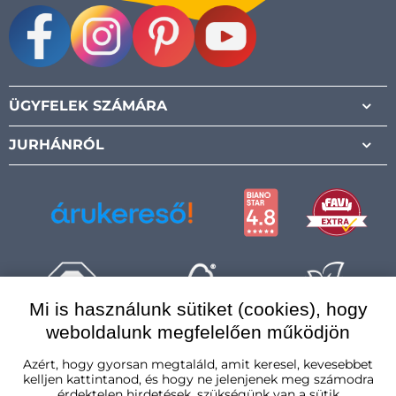
Facebook
Instagram
Pinterest
Youtube
ÜGYFELEK SZÁMÁRA
JURHÁNRÓL
Mi is használunk sütiket (cookies), hogy
weboldalunk megfelelően működjön
Magyarország
Azért, hogy gyorsan megtaláld, amit keresel, kevesebbet
kelljen kattintanod, és hogy ne jelenjenek meg számodra
érdektelen hirdetések, szükségünk van a sütik