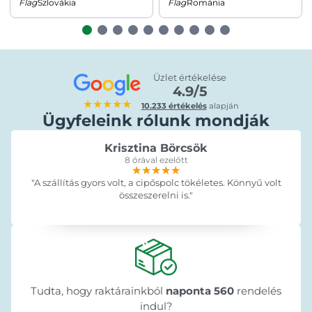
Szlovákia
Románia
Üzlet értékelése
4.9/5
★★★★★
10.233 értékelés
alapján
Ügyfeleink rólunk mondják
Krisztina Börcsök
8 órával ezelőtt
★★★★★
★★★★★
★★★★★
"A szállítás gyors volt, a cipőspolc tökéletes. Könnyű volt
összeszerelni is."
Tudta, hogy raktárainkból
naponta 560
rendelés
indul?