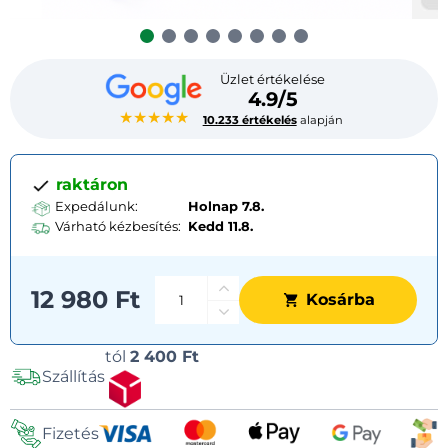
Üzlet értékelése
4.9/5
★★★★★
10.233 értékelés
alapján
raktáron
Expedálunk:
Holnap 7.8.
Várható kézbesítés:
Kedd
11.8.
12 980 Ft
Kosárba
Szállítási
tól
2 400 Ft
Szállítás
lehetőségek
Fizetés