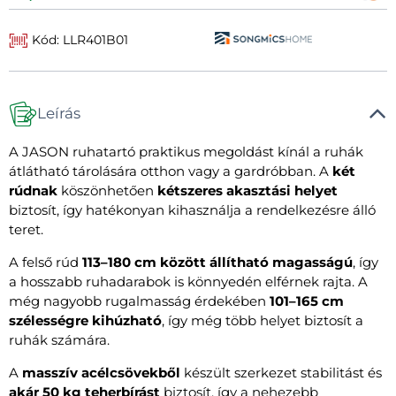
Kód: LLR401B01
Leírás
A JASON ruhatartó praktikus megoldást kínál a ruhák
átlátható tárolására otthon vagy a gardróbban. A
két
rúdnak
köszönhetően
kétszeres akasztási helyet
biztosít, így hatékonyan kihasználja a rendelkezésre álló
teret.
A felső rúd
113–180 cm között állítható magasságú
, így
a hosszabb ruhadarabok is könnyedén elférnek rajta. A
még nagyobb rugalmasság érdekében
101–165 cm
szélességre kihúzható
, így még több helyet biztosít a
ruhák számára.
A
masszív acélcsövekből
készült szerkezet stabilitást és
akár 50 kg teherbírást
biztosít, így a nehezebb