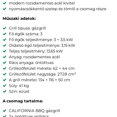
modern rozsdamentes acél kivitel
nyomáscsökkentő szelep és tömlő a csomag része
Műszaki adatok:
Grill típusa: gázgrill
Fő égők száma: 3
Fő égők teljesítménye: 3 × 3,5 kW
Oldalsó égő teljesítménye: 3,15 kW
Teljes teljesítmény: 13,65 kW
Anyag: rozsdamentes acél
Rács anyaga: öntöttvas
Grillezőfelület mérete: 62 × 44 cm
Grillezőfelület nagysága: 2728 cm²
A grill méretei: 134 × 116 × 50 cm
Súly: 41 kg
Szín: ezüst
A csomag tartalma:
CALIFORNIA BBQ gázgrill
2× öntöttvas grillrács