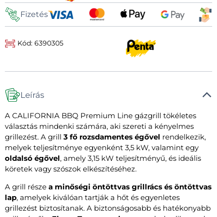
Fizetés
Kód: 6390305
Leírás
A CALIFORNIA BBQ Premium Line gázgrill tökéletes
választás mindenki számára, aki szereti a kényelmes
grillezést. A grill
3 fő rozsdamentes égővel
rendelkezik,
melyek teljesítménye egyenként 3,5 kW, valamint egy
oldalsó égővel
, amely 3,15 kW teljesítményű, és ideális
köretek vagy szószok elkészítéséhez.
A grill része
a minőségi öntöttvas grillrács és öntöttvas
lap
, amelyek kiválóan tartják a hőt és egyenletes
grillezést biztosítanak. A biztonságosabb és hatékonyabb