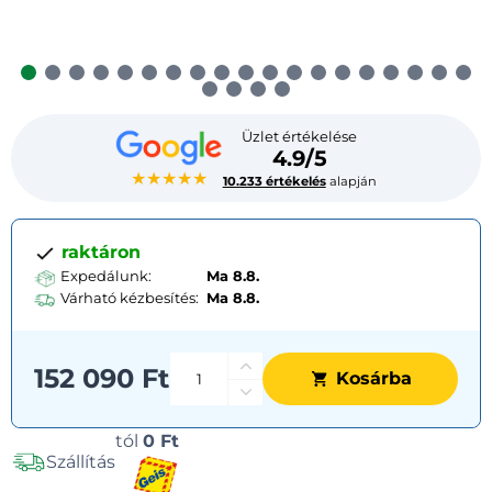
Üzlet értékelése
4.9/5
★★★★★
10.233 értékelés
alapján
raktáron
Expedálunk:
Ma 8.8.
Várható kézbesítés:
Ma
8.8.
152 090 Ft
Kosárba
Szállítási
tól
0 Ft
Szállítás
lehetőségek