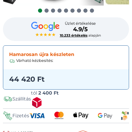
Üzlet értékelése
4.9/5
★★★★★
10.233 értékelés
alapján
Hamarosan újra készleten
Várható kézbesítés:
44 420 Ft
Szállítási
tól
2 400 Ft
Szállítás
lehetőségek
Fizetés