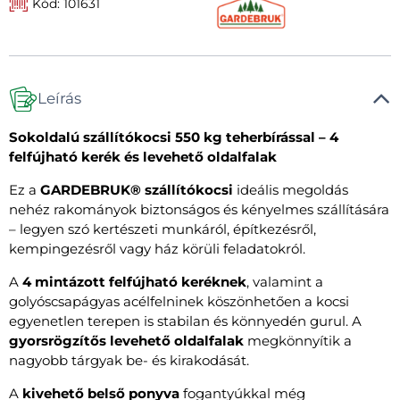
Kód: 101631
Leírás
Sokoldalú szállítókocsi 550 kg teherbírással – 4
felfújható kerék és levehető oldalfalak
Ez a
GARDEBRUK® szállítókocsi
ideális megoldás
nehéz rakományok biztonságos és kényelmes szállítására
– legyen szó kertészeti munkáról, építkezésről,
kempingezésről vagy ház körüli feladatokról.
A
4 mintázott felfújható keréknek
, valamint a
golyóscsapágyas acélfelninek köszönhetően a kocsi
egyenetlen terepen is stabilan és könnyedén gurul. A
gyorsrögzítős levehető oldalfalak
megkönnyítik a
nagyobb tárgyak be- és kirakodását.
A
kivehető belső ponyva
fogantyúkkal még