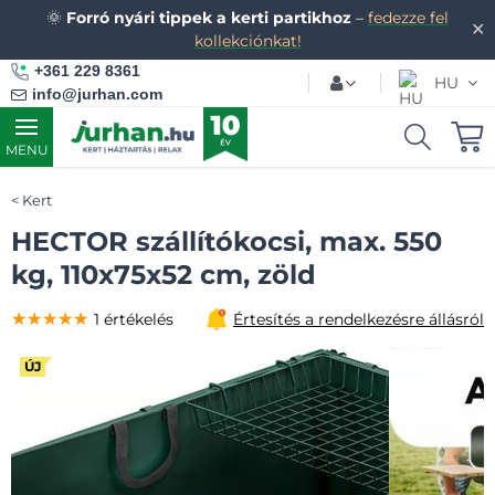
🌞
Forró nyári tippek a kerti partikhoz
–
fedezze fel
✕
kollekciónkat!
+361 229 8361
HU
info@jurhan.com
MENU
Kert
HECTOR szállítókocsi, max. 550
kg, 110x75x52 cm, zöld
★★★★★
★★★★★
★★★★★
1 értékelés
Értesítés a rendelkezésre állásról
ÚJ