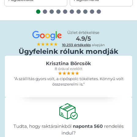
Üzlet értékelése
4.9/5
★★★★★
10.233 értékelés
alapján
Ügyfeleink rólunk mondják
Krisztina Börcsök
8 órával ezelőtt
★★★★★
★★★★★
★★★★★
"A szállítás gyors volt, a cipőspolc tökéletes. Könnyű volt
összeszerelni is."
Tudta, hogy raktárainkból
naponta 560
rendelés
indul?