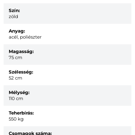
Szín:
zöld
Anyag:
acél, poliészter
Magasság:
75 cm
Szélesség:
52 cm
Mélység:
110 cm
Teherbírás:
550 kg
Csomagok száma: