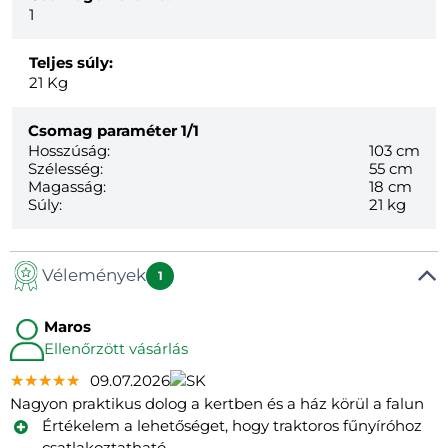
1
Teljes súly:
21
Kg
Csomag paraméter
1/1
Hosszúság:
103 cm
Szélesség:
55 cm
Magasság:
18 cm
Súly:
21 kg
Vélemények
1
Maros
Ellenőrzött vásárlás
★★★★★
★★★★★
★★★★★
09.07.2026
Nagyon praktikus dolog a kertben és a ház körül a falun
Értékelem a lehetőséget, hogy traktoros fűnyíróhoz
csatlakoztatható