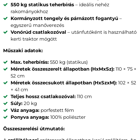
550 kg statikus teherbírás
– ideális nehéz
rakományokhoz
Kormányzott tengely és párnázott fogantyú
–
egyszerű manőverezés
Vonórúd csatlakozóval
– utánfutóként is használható
kerti traktor mögött
Műszaki adatok:
Max. teherbírás:
550 kg (statikus)
Méretek összeszerelt állapotban (HxMxSz):
110 × 75 ×
52 cm
Méretek összecsukott állapotban (HxSzxM):
102 × 52
× 41 cm
Teljes hossz csatlakozóval:
110 cm
Súly:
20 kg
Váz anyaga:
porfestett fém
Ponyva anyaga:
100% poliészter
Összeszerelési útmutató: