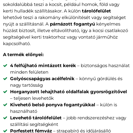
sokoldalúbbá teszi a kocsit, például homok, föld vagy
kerti hulladék szállításakor. A külön
tárolófelület
lehetővé teszi a rakomány elkülönítését vagy segítséget
nyújt a szállításnál. A
párnázott fogantyú
kényelmes
húzást biztosít, illetve eltávolítható, így a kocsi csatlakozó
segítségével kerti traktorhoz vagy vontató járműhöz
kapcsolható.
A termék előnyei:
4 felfújható mintázott kerék
– biztonságos használat
minden felületen
Golyóscsapágyas acélfelnik
– könnyű gördülés és
nagy tartósság
Horganyzott lehajtható oldalfalak gyorsrögzítővel
– teljesen levehetők
Kivehető belső ponyva fogantyúkkal
– külön is
használható
Levehető tárolófelület
– jobb rendszerezéshez vagy
szállítási segítségként
Porfestett fémváz
– strapabíró és időjárásálló