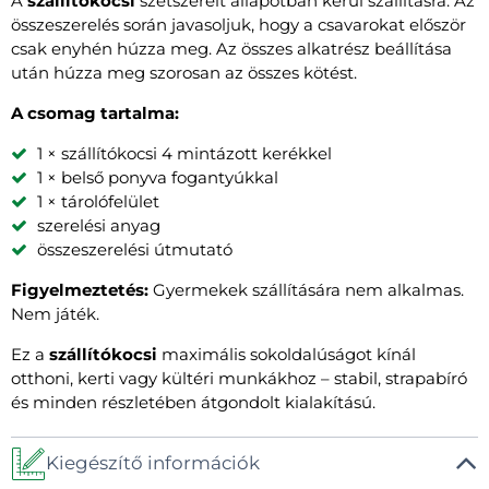
A
szállítókocsi
szétszerelt állapotban kerül szállításra. Az
összeszerelés során javasoljuk, hogy a csavarokat először
csak enyhén húzza meg. Az összes alkatrész beállítása
után húzza meg szorosan az összes kötést.
A csomag tartalma:
1 × szállítókocsi 4 mintázott kerékkel
1 × belső ponyva fogantyúkkal
1 × tárolófelület
szerelési anyag
összeszerelési útmutató
Figyelmeztetés:
Gyermekek szállítására nem alkalmas.
Nem játék.
Ez a
szállítókocsi
maximális sokoldalúságot kínál
otthoni, kerti vagy kültéri munkákhoz – stabil, strapabíró
és minden részletében átgondolt kialakítású.
Kiegészítő információk