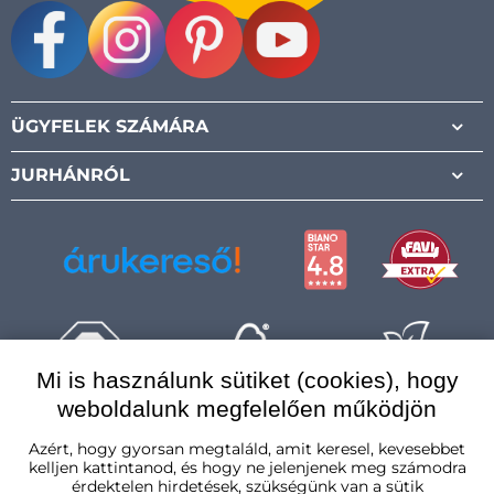
Facebook
Instagram
Pinterest
Youtube
ÜGYFELEK SZÁMÁRA
JURHÁNRÓL
Mi is használunk sütiket (cookies), hogy
weboldalunk megfelelően működjön
Magyarország
Azért, hogy gyorsan megtaláld, amit keresel, kevesebbet
kelljen kattintanod, és hogy ne jelenjenek meg számodra
érdektelen hirdetések, szükségünk van a sütik