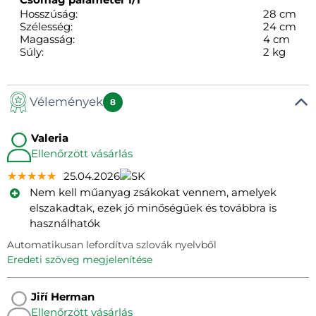
Hosszúság:
28 cm
Szélesség:
24 cm
Magasság:
4 cm
Súly:
2 kg
Vélemények
8
Valeria
Ellenőrzött vásárlás
★★★★★
★★★★★
★★★★★
25.04.2026
Nem kell műanyag zsákokat vennem, amelyek
elszakadtak, ezek jó minőségűek és továbbra is
használhatók
Automatikusan lefordítva szlovák nyelvből
eredeti szöveg megjelenítése
Jiří Herman
Ellenőrzött vásárlás