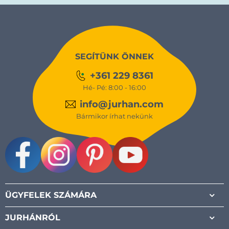
SEGÍTÜNK ÖNNEK
+361 229 8361
Hé- Pé: 8:00 - 16:00
info@jurhan.com
Bármikor írhat nekünk
Facebook
Instagram
Pinterest
Youtube
ÜGYFELEK SZÁMÁRA
JURHÁNRÓL