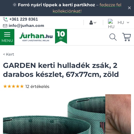
🌞
Forró nyári tippek a kerti partikhoz
–
fedezze fel
✕
kollekciónkat!
+361 229 8361
HU
info@jurhan.com
MENU
Kert
GARDEN kerti hulladék zsák, 2
darabos készlet, 67x77cm, zöld
★★★★★
★★★★★
★★★★★
12 értékelés