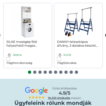
SILKE mosógép fölé
DANNY teleszkópos
helyezhető magas
állvány, 2 darabos készlet,
szekrény, 185×63×20 cm,
max. 200kg, 69x57x81-
fehér
130cm, ezüst/kék
Jelena
Kočiš
Horvátország
Szlovákia
Üzlet értékelése
4.9/5
★★★★★
10.233 értékelés
alapján
Ügyfeleink rólunk mondják