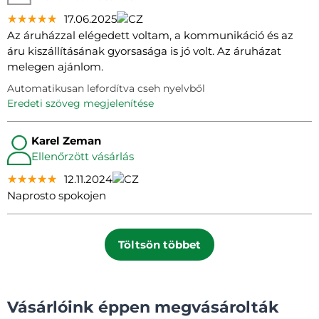
★★★★★
★★★★★
★★★★★
17.06.2025
Az áruházzal elégedett voltam, a kommunikáció és az
áru kiszállításának gyorsasága is jó volt. Az áruházat
melegen ajánlom.
Automatikusan lefordítva cseh nyelvből
eredeti szöveg megjelenítése
Karel Zeman
Ellenőrzött vásárlás
★★★★★
★★★★★
★★★★★
12.11.2024
Naprosto spokojen
Töltsön többet
Vásárlóink éppen megvásárolták