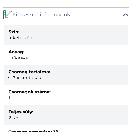
Kiegészítő információk
Szín:
fekete, zöld
Anyag:
műanyag
Csomag tartalma:
2 x kerti zsák
Csomagok száma:
1
Teljes súly:
2
Kg
Csomag paraméter
1/1