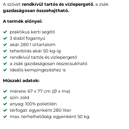
A szövet
rendkívül tartós és vízlepergető
, a zsák
gazdaságosan összehajtható.
A termék előnyei:
praktikus kerti segítő
3 stabil fogantyú
akár 280 l űrtartalom
teherbírás akár 50 kg-ig
rendkívül tartós és vízlepergető
a zsák gazdaságosan összecsukható
ideális kempingezéshez is
Műszaki adatok:
mérete: 67 x 77 cm (Ø x ma)
szín: zöld
anyag: 100% polietilén
térfogat: egyenként 280 liter
max. terhelhetőség: egyenként 50 kg