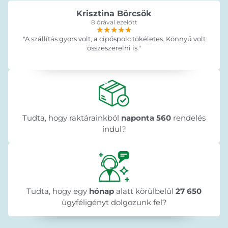
Krisztina Börcsök
8 órával ezelőtt
★★★★★
★★★★★
★★★★★
"A szállítás gyors volt, a cipőspolc tökéletes. Könnyű volt
összeszerelni is."
Tudta, hogy raktárainkból
naponta 560
rendelés
indul?
Tudta, hogy egy
hónap
alatt körülbelül
27 650
ügyféligényt dolgozunk fel?