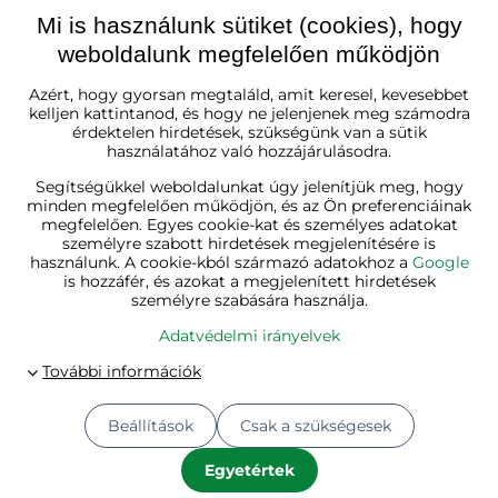
Mi is használunk sütiket (cookies), hogy
weboldalunk megfelelően működjön
Magyarország
Azért, hogy gyorsan megtaláld, amit keresel, kevesebbet
kelljen kattintanod, és hogy ne jelenjenek meg számodra
érdektelen hirdetések, szükségünk van a sütik
használatához való hozzájárulásodra.
Segítségükkel weboldalunkat úgy jelenítjük meg, hogy
minden megfelelően működjön, és az Ön preferenciáinak
megfelelően. Egyes cookie-kat és személyes adatokat
személyre szabott hirdetések megjelenítésére is
használunk. A cookie-kból származó adatokhoz a
Google
is hozzáfér, és azokat a megjelenített hirdetések
személyre szabására használja.
Adatvédelmi irányelvek
Beállítások
Csak a szükségesek
© 2026
Jurhan.hu 💚 | Minden jog fenntartva
Adatvédelmi beállítások
Adatvédelmi irányelvek
Egyetértek
A megrendelés állapota