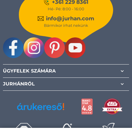
+361 229 8361
Hé- Pé: 8:00 - 16:00
info@jurhan.com
Bármikor írhat nekünk
Facebook
Instagram
Pinterest
Youtube
ÜGYFELEK SZÁMÁRA
JURHÁNRÓL