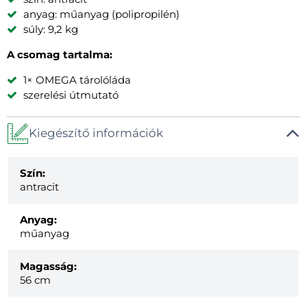
anyag: műanyag (polipropilén)
súly: 9,2 kg
A csomag tartalma:
1× OMEGA tárolóláda
szerelési útmutató
Kiegészítő információk
Szín:
antracit
Anyag:
műanyag
Magasság:
56 cm