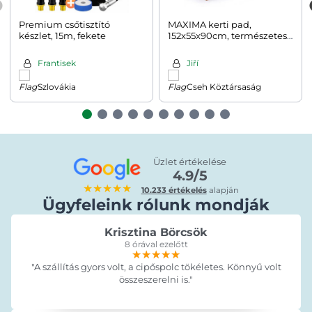
Premium csőtisztító
MAXIMA kerti pad,
készlet, 15m, fekete
152x55x90cm, természetes
barna
Frantisek
Jiří
Szlovákia
Cseh Köztársaság
Üzlet értékelése
4.9/5
★★★★★
10.233 értékelés
alapján
Ügyfeleink rólunk mondják
Krisztina Börcsök
8 órával ezelőtt
★★★★★
★★★★★
★★★★★
"A szállítás gyors volt, a cipőspolc tökéletes. Könnyű volt
összeszerelni is."