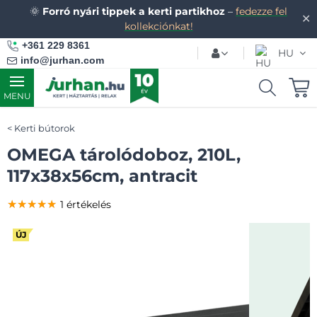
🌞
Forró nyári tippek a kerti partikhoz
–
fedezze fel
✕
kollekciónkat!
+361 229 8361
HU
info@jurhan.com
MENU
Kerti bútorok
OMEGA tárolódoboz, 210L,
117x38x56cm, antracit
★★★★★
★★★★★
★★★★★
1 értékelés
ÚJ