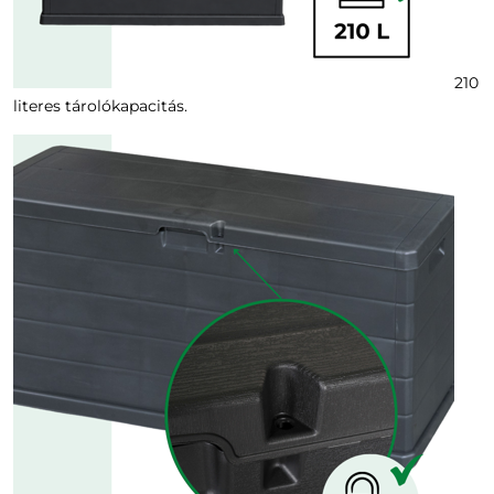
210
literes tárolókapacitás.