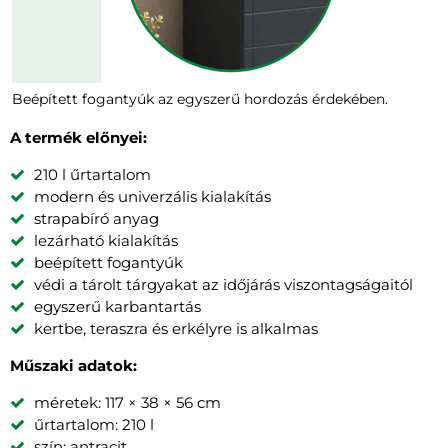
Beépített fogantyúk az egyszerű hordozás érdekében.
A termék előnyei:
210 l űrtartalom
modern és univerzális kialakítás
strapabíró anyag
lezárható kialakítás
beépített fogantyúk
védi a tárolt tárgyakat az időjárás viszontagságaitól
egyszerű karbantartás
kertbe, teraszra és erkélyre is alkalmas
Műszaki adatok:
méretek: 117 × 38 × 56 cm
űrtartalom: 210 l
szín: antracit