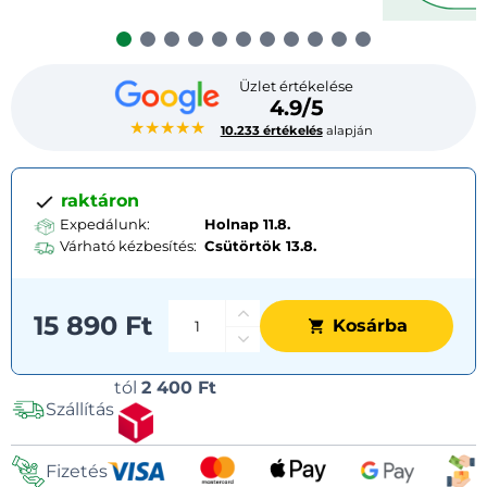
Üzlet értékelése
4.9/5
★★★★★
10.233 értékelés
alapján
raktáron
Expedálunk:
Holnap 11.8.
Várható kézbesítés:
Csütörtök
13.8.
15 890 Ft
Kosárba
Szállítási
tól
2 400 Ft
Szállítás
lehetőségek
Fizetés