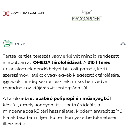
Kód: OME44CAN
Leírás
Tartsa kertjét, teraszát vagy erkélyét mindig rendezett
állapotban az
OMEGA tárolóládával
. A
210 literes
űrtartalom elegendő helyet biztosít párnák, kerti
szerszámok, játékok vagy egyéb kiegészítők tárolására,
így azok mindig kéznél lesznek, miközben védve
maradnak az időjárás viszontagságaitól.
A tárolóláda
strapabíró polipropilén műanyagból
készült, amely könnyen tisztítható és ideális a
mindennapos kültéri használatra. Modern antracit színű
kialakítása bármilyen kültéri környezetbe tökéletesen
illeszkedik.