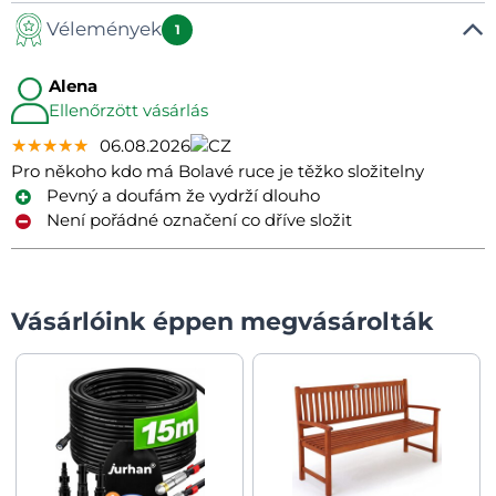
Vélemények
Manual
1
Alena
Ellenőrzött vásárlás
★★★★★
★★★★★
★★★★★
06.08.2026
Pro někoho kdo má Bolavé ruce je těžko složitelny
Pevný a doufám že vydrží dlouho
Není pořádné označení co dříve složit
Vásárlóink éppen megvásárolták