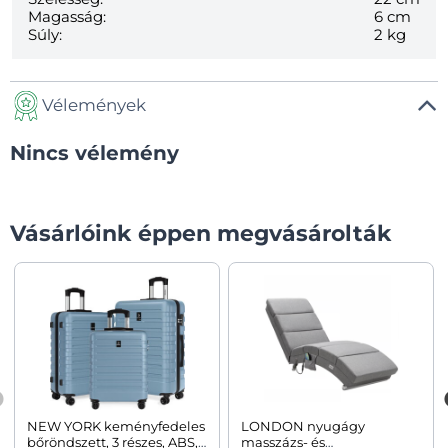
Magasság:
6 cm
Súly:
2 kg
Vélemények
Nincs vélemény
Vásárlóink éppen megvásárolták
NEW YORK keményfedeles
LONDON nyugágy
bőröndszett, 3 részes, ABS,
masszázs- és