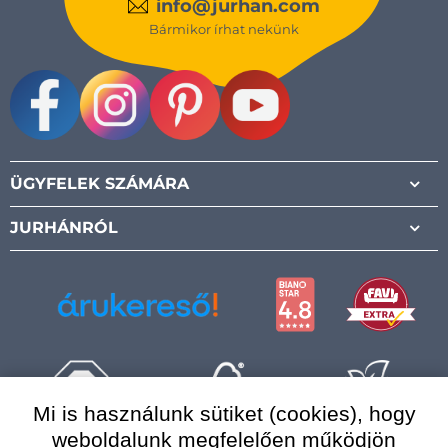
info@jurhan.com
Bármikor írhat nekünk
Facebook
Instagram
Pinterest
Youtube
ÜGYFELEK SZÁMÁRA
JURHÁNRÓL
Mi is használunk sütiket (cookies), hogy
weboldalunk megfelelően működjön