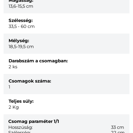
Magasság:
13,6-15,5 cm
Szélesség:
33,5 - 60 cm
Mélység:
18,5-19,5 cm
Darabszám a csomagban:
2 ks
Csomagok száma:
1
Teljes súly:
2
Kg
Csomag paraméter
1/1
Hosszúság:
33 cm
Szélesség:
22 cm