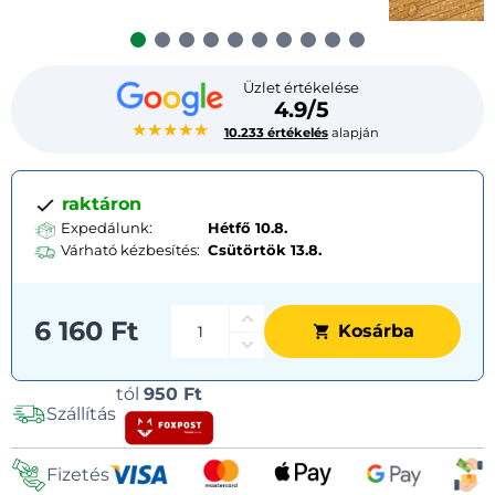
Üzlet értékelése
4.9/5
★★★★★
10.233 értékelés
alapján
raktáron
Expedálunk:
Hétfő 10.8.
Várható kézbesítés:
Csütörtök
13.8.
6 160 Ft
Kosárba
Szállítási
tól
950 Ft
Szállítás
lehetőségek
Fizetés