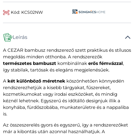
Kód: KCS02NW
Leírás
A CEZAR bambusz rendszerező szett praktikus és stílusos
megoldás minden otthonba. A rendszerezők
természetes bambuszt
kombinálnak
erős fémvázzal
,
így stabilak, tartósak és elegáns megjelenésűek.
A
két különböző méretnek
köszönhetően könnyedén
rendszerezhetjük a kisebb tárgyakat, fűszereket,
kozmetikumokat vagy irodai eszközöket, és mindig
kéznél lehetnek. Egyszerű és időtálló designjuk illik a
konyhába, fürdőszobába, munkaterületre és a nappaliba
is.
Az összeszerelés gyors és egyszerű, így a rendszerezőket
már a kibontás után azonnal használhatjuk. A