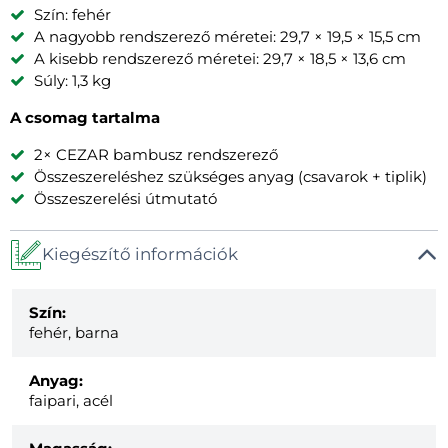
Szín: fehér
A nagyobb rendszerező méretei: 29,7 × 19,5 × 15,5 cm
A kisebb rendszerező méretei: 29,7 × 18,5 × 13,6 cm
Súly: 1,3 kg
A csomag tartalma
2× CEZAR bambusz rendszerező
Összeszereléshez szükséges anyag (csavarok + tiplik)
Összeszerelési útmutató
Kiegészítő információk
Szín:
fehér, barna
Anyag:
faipari, acél