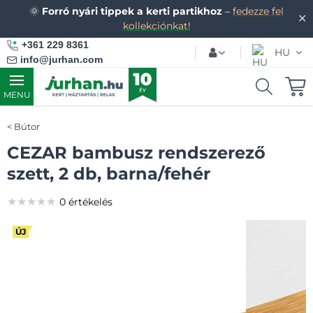
🌞
Forró nyári tippek a kerti partikhoz
–
fedezze fel
✕
kollekciónkat!
+361 229 8361
HU
info@jurhan.com
MENU
Bútor
CEZAR bambusz rendszerező
szett, 2 db, barna/fehér
★★★★★
★★★★★
★★★★★
0 értékelés
ÚJ