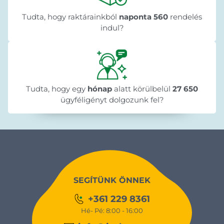
Tudta, hogy raktárainkból
naponta 560
rendelés
indul?
Tudta, hogy egy
hónap
alatt körülbelül
27 650
ügyféligényt dolgozunk fel?
SEGÍTÜNK ÖNNEK
+361 229 8361
Hé- Pé: 8:00 - 16:00