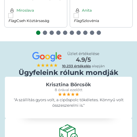
világoskék
fűtőfunkcióval,
186×55×89cm, szürke
Miroslava
Anita
Cseh Köztársaság
Szlovénia
Üzlet értékelése
4.9/5
★★★★★
10.233 értékelés
alapján
Ügyfeleink rólunk mondják
Krisztina Börcsök
8 órával ezelőtt
★★★★★
★★★★★
★★★★★
"A szállítás gyors volt, a cipőspolc tökéletes. Könnyű volt
összeszerelni is."