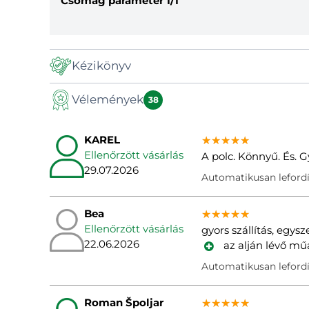
Csomag paraméter
1/1
Kézikönyv
Vélemények
Manuál
38
KAREL
★★★★★
★★★★★
★★★★★
Ellenőrzött vásárlás
A polc. Könnyű. És. G
29.07.2026
Automatikusan lefordí
Bea
★★★★★
★★★★★
★★★★★
Ellenőrzött vásárlás
gyors szállítás, egys
22.06.2026
az alján lévő mű
Automatikusan lefordí
Roman Špoljar
★★★★★
★★★★★
★★★★★