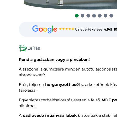
★★★★★
Üzlet értékelése
4.9/5
1
Leírás
Rend a garázsban vagy a pincében!
A szezonális gumicsere minden autótulajdonos számá
abroncsokat?
Erős, teljesen
horganyzott acél
szerkezetének kös
tárolásra.
Egyenletes terheléselosztás esetén a felső,
MDF po
alkalmas.
A
padlóvédő műanyag lábak
biztosítják a stabil ál