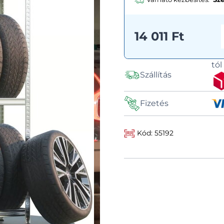
14 011 Ft
tó
Szállítás
Fizetés
Kód: 55192