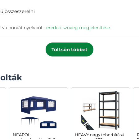
ű összeszerelni
tva horvát nyelvből
eredeti szöveg megjelenítése
Töltsön többet
olták
NEAPOL
HEAVY nagy teherbírású
R