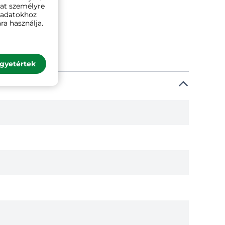
kat személyre
ó adatokhoz
ra használja.
gyetértek