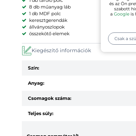
1 db tároló polc
és az Ön pre
8 db műanyag láb
szabott hi
1 db MDF polc
a
Google
is 
keresztgerendák
állványoszlopok
összekötő elemek
Csak a sz
Kiegészítő információk
Szín:
Anyag:
Csomagok száma:
Teljes súly: