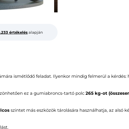
0.233 értékelés
alapján
ra ismétlődő feladat. Ilyenkor mindig felmerül a kérdés: ho
zönhetően ez a gumiabroncs-tartó polc
265 kg-ot (összese
lcos
szintet más eszközök tárolására használhatja, az alsó ké
lást.