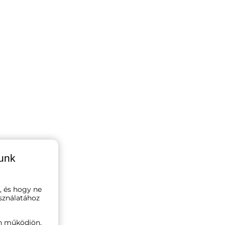
lunk
, és hogy ne
sználatához
n működjön,