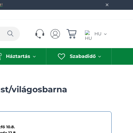
✕
t!
Keresés
HU
Háztartás
Szabadidő
st/világosbarna
fő 10.8.
erda
12.8.