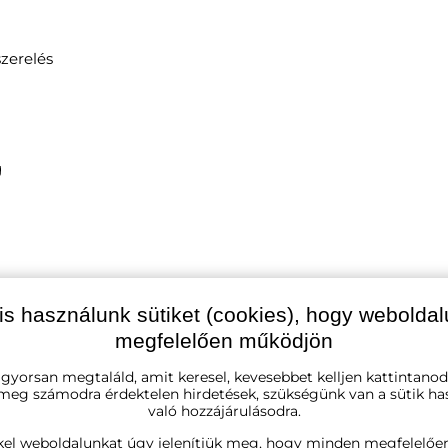
szerelés
g
is használunk sütiket (cookies), hogy webolda
ztás mellett)
megfelelően működjön
 gyorsan megtaláld, amit keresel, kevesebbet kelljen kattintanod
 meg számodra érdektelen hirdetések, szükségünk van a sütik ha
való hozzájárulásodra.
kel weboldalunkat úgy jelenítjük meg, hogy minden megfelelőe