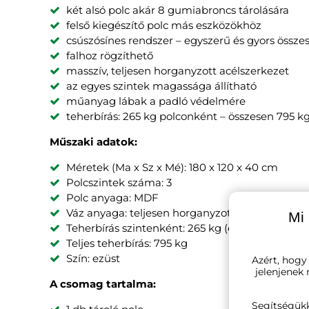
két alsó polc akár 8 gumiabroncs tárolására
felső kiegészítő polc más eszközökhöz
csúszósínes rendszer – egyszerű és gyors össze
falhoz rögzíthető
masszív, teljesen horganyzott acélszerkezet
az egyes szintek magassága állítható
műanyag lábak a padló védelmére
teherbírás: 265 kg polconként – összesen 795 k
Műszaki adatok:
Méretek (Ma x Sz x Mé): 180 x 120 x 40 cm
Polcszintek száma: 3
Polc anyaga: MDF
Váz anyaga: teljesen horganyzott acél
Mi 
Teherbírás szintenként: 265 kg (egyenletes elos
Teljes teherbírás: 795 kg
Szín: ezüst
Azért, hogy
jelenjenek
A csomag tartalma:
Segítségük