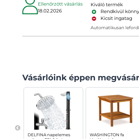
Ellenőrzött vásárlás
Kiváló termék
18.02.2026
Rendkívül könny
Kicsit ingatag
Automatikusan lefordí
Vásárlóink éppen megvásár
DELFINA napelemes
WASHINGTON fa