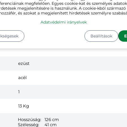
ferenciáinak megfelelően. Egyes cookie-kat és személyes adato
rdetések megjelenítésére is használunk. A cookie-kból származ
hozzáfér, és azokat a megjelenített hirdetések személyre szabásá
Adatvédelmi irányelvek
ükségesek
Beállítások
E
ezüst
acél
1
13
Kg
Hosszúság:
126 cm
Szélesség:
41 cm