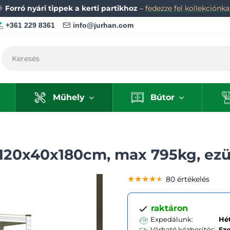
🌞
Forró nyári tippek a kerti partikhoz
–
fedezze fel kollekciónka
+361 229 8361
info@jurhan.com
Műhely
Bútor
 120x40x180cm, max 795kg, ezü
★★★★★
★★★★★
★★★★★
80 értékelés
raktáron
Expedálunk:
Hét
Várható kézbesítés:
Sz