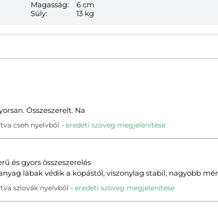
Magasság:
6 cm
Súly:
13 kg
yorsan. Összeszerelt. Na
tva cseh nyelvből
eredeti szöveg megjelenítése
zerű és gyors összeszerelés
anyag lábak védik a kopástól, viszonylag stabil, nagyobb mér
tva szlovák nyelvből
eredeti szöveg megjelenítése