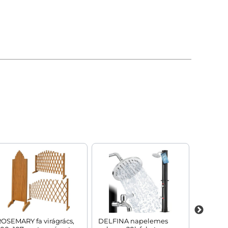
OSEMARY fa virágrács,
DELFINA napelemes
DEUS ér