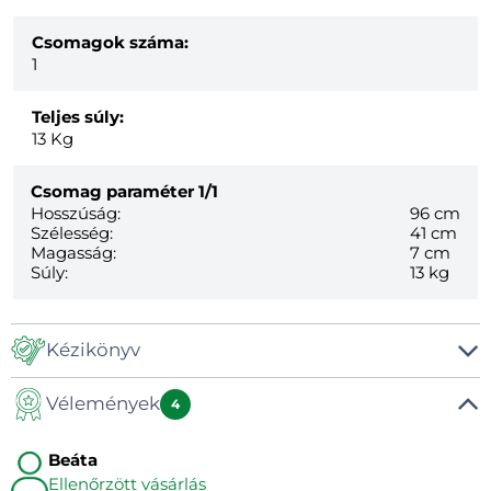
Csomagok száma:
1
Teljes súly:
13
Kg
Csomag paraméter
1/1
Hosszúság:
96 cm
Szélesség:
41 cm
Magasság:
7 cm
Súly:
13 kg
Kézikönyv
Vélemények
Kézikönyv
4
Beáta
Ellenőrzött vásárlás