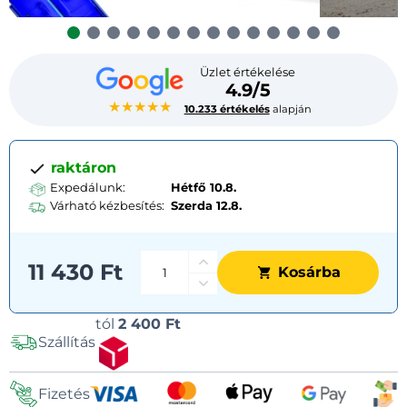
Üzlet értékelése
4.9/5
★★★★★
10.233 értékelés
alapján
raktáron
Expedálunk:
Hétfő 10.8.
Várható kézbesítés:
Szerda
12.8.
11 430 Ft
Kosárba
Szállítási
tól
2 400 Ft
Szállítás
lehetőségek
Fizetés