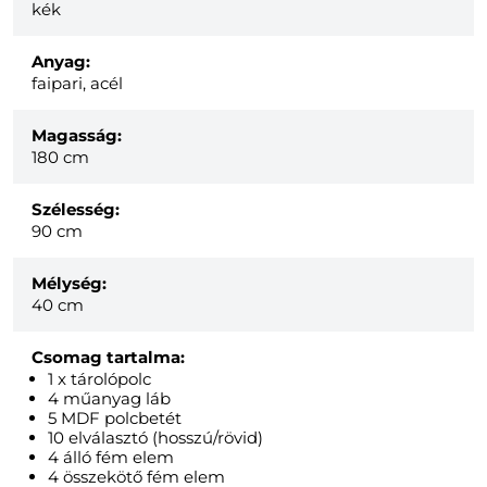
kék
Anyag:
faipari, acél
Magasság:
180 cm
Szélesség:
90 cm
Mélység:
40 cm
Csomag tartalma:
1 x tárolópolc
4 műanyag láb
5 MDF polcbetét
10 elválasztó (hosszú/rövid)
4 álló fém elem
4 összekötő fém elem