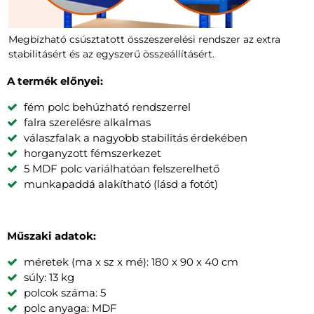
Megbízható csúsztatott összeszerelési rendszer az extra
stabilitásért és az egyszerű összeállításért.
A termék előnyei:
fém polc behúzható rendszerrel
falra szerelésre alkalmas
válaszfalak a nagyobb stabilitás érdekében
horganyzott fémszerkezet
5 MDF polc variálhatóan felszerelhető
munkapaddá alakítható (lásd a fotót)
Műszaki adatok:
méretek (ma x sz x mé): 180 x 90 x 40 cm
súly: 13 kg
polcok száma: 5
polc anyaga: MDF