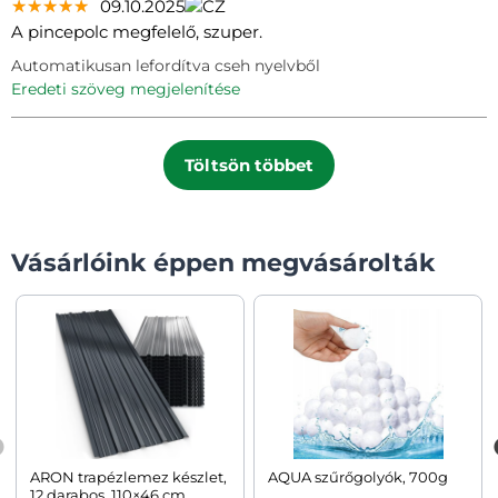
★★★★★
★★★★★
★★★★★
09.10.2025
A pincepolc megfelelő, szuper.
Automatikusan lefordítva cseh nyelvből
eredeti szöveg megjelenítése
Töltsön többet
Vásárlóink éppen megvásárolták
ARON trapézlemez készlet,
AQUA szűrőgolyók, 700g
12 darabos, 110×46 cm,