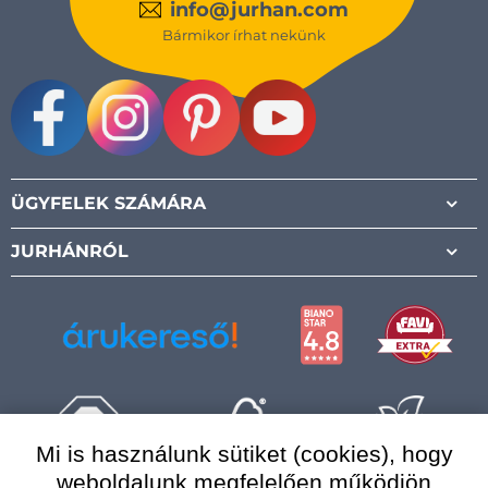
info@jurhan.com
Bármikor írhat nekünk
Facebook
Instagram
Pinterest
Youtube
ÜGYFELEK SZÁMÁRA
JURHÁNRÓL
Mi is használunk sütiket (cookies), hogy
weboldalunk megfelelően működjön