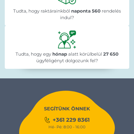
Tudta, hogy raktárainkból
naponta 560
rendelés
indul?
Tudta, hogy egy
hónap
alatt körülbelül
27 650
ügyféligényt dolgozunk fel?
SEGÍTÜNK ÖNNEK
+361 229 8361
Hé- Pé: 8:00 - 16:00