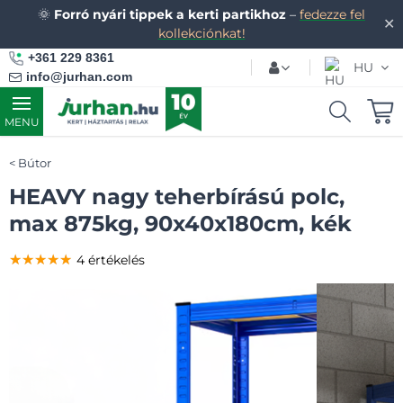
🌞
Forró nyári tippek a kerti partikhoz
–
fedezze fel
✕
kollekciónkat!
+361 229 8361
HU
info@jurhan.com
MENU
Bútor
HEAVY nagy teherbírású polc,
max 875kg, 90x40x180cm, kék
★★★★★
★★★★★
★★★★★
4 értékelés