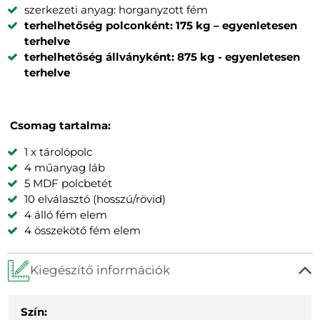
szerkezeti anyag: horganyzott fém
terhelhetőség polconként: 175 kg – egyenletesen
terhelve
terhelhetőség állványként: 875 kg - egyenletesen
terhelve
Csomag tartalma:
1 x tárolópolc
4 műanyag láb
5 MDF polcbetét
10 elválasztó (hosszú/rövid)
4 álló fém elem
4 összekötő fém elem
Kiegészítő információk
Szín: