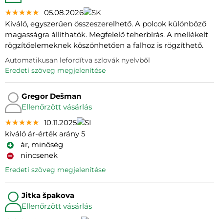
★★★★★
★★★★★
★★★★★
05.08.2026
Kiváló, egyszerűen összeszerelhető. A polcok különböző
magasságra állíthatók. Megfelelő teherbírás. A mellékelt
rögzítőelemeknek köszönhetően a falhoz is rögzíthető.
Automatikusan lefordítva szlovák nyelvből
eredeti szöveg megjelenítése
Gregor Dešman
Ellenőrzött vásárlás
★★★★★
★★★★★
★★★★★
10.11.2025
kiváló ár-érték arány 5
ár, minőség
nincsenek
eredeti szöveg megjelenítése
Jitka špakova
Ellenőrzött vásárlás