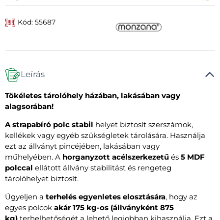
Kód: 55687
Leírás
Tökéletes tárolóhely házában, lakásában vagy
alagsorában!
A strapabíró polc stabil
helyet biztosít szerszámok,
kellékek vagy egyéb szükségletek tárolására. Használja
ezt az állványt pincéjében, lakásában vagy
műhelyében. A
horganyzott acélszerkezetű
és
5 MDF
polccal
ellátott állvány stabilitást és rengeteg
tárolóhelyet biztosít.
Ügyeljen a
terhelés egyenletes elosztására
, hogy az
egyes polcok
akár 175 kg-os (állványként 875
kg)
terhelhetőségét a lehető legjobban kihasználja. Ezt a