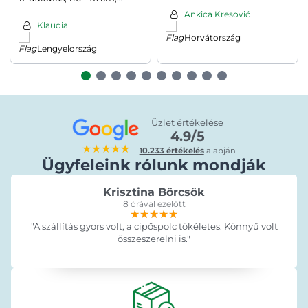
antracitszürke
Ankica Kresović
Klaudia
Horvátország
Lengyelország
Üzlet értékelése
4.9/5
★★★★★
10.233 értékelés
alapján
Ügyfeleink rólunk mondják
Krisztina Börcsök
8 órával ezelőtt
★★★★★
★★★★★
★★★★★
"A szállítás gyors volt, a cipőspolc tökéletes. Könnyű volt
összeszerelni is."