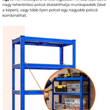
nagy teherbírású polcot átalakíthatja munkapaddá (lásd
a képen), vagy több ilyen polcot egy nagyobb polccá
kombinálhat.