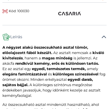
Kód: 100030
Leírás
A négyzet alakú összecsukható asztal tömör,
előolajozott fából készült.
Az asztalt nemcsak a
kiváló
kivitelezés
, hanem a
magas minőség
is jellemzi. Az
akácfa
rendkívül kemény, erős és különösen tartós.
Ez az asztal egy
egyedi, természetes termék,
amely
elegáns famintázatával
és
különleges színezésével
fog
örömet okozni. Minden erkélyasztal
egyedi darab,
sajátos bájjal.
A különleges színtónus megőrzése
érdekében javasoljuk, hogy időnként kezelje az asztalt
keményfaolajjal.
Az összecsukható asztal mindenütt használható, ahol