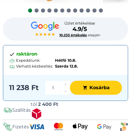
Üzlet értékelése
4.9/5
★★★★★
10.233 értékelés
alapján
raktáron
Expedálunk:
Hétfő 10.8.
Várható kézbesítés:
Szerda
12.8.
11 238 Ft
Kosárba
Szállítási
tól
2 400 Ft
Szállítás
lehetőségek
Fizetés