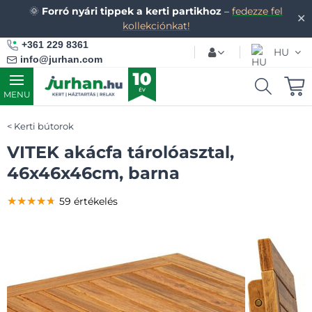
🌞
Forró nyári tippek a kerti partikhoz
–
fedezze fel
✕
kollekciónkat!
+361 229 8361
HU
info@jurhan.com
MENU
Kerti bútorok
VITEK akácfa tárolóasztal,
46x46x46cm, barna
★★★★★
★★★★★
★★★★★
59 értékelés