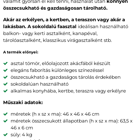
valamit gyorsan el kell tenni, használat után
könnyen
összecsukható és gazdaságosan tárolható.
Akár az erkélyen, a kertben, a teraszon vagy akár a
lakásban. A sokoldalú faasztal
ideálisan használható
balkon- vagy kerti asztalként, kanapéval,
tárolóasztalként, klasszikus virágasztalként stb.
A termék előnyei:
asztal tömör, előolajozott akácfából készült
elegáns faborítás különleges színezéssel
összecsukható a gazdaságos tárolás érdekében
sokoldalúan használható
alkalmas konyhába, kertbe, teraszra vagy erkélyre
Műszaki adatok:
méretek (h x sz x ma): 46 x 46 x 46 cm
méretek összecsukott állapotban (h x sz x ma): 63,5 x
46 x 6 cm
súly: 4 kg