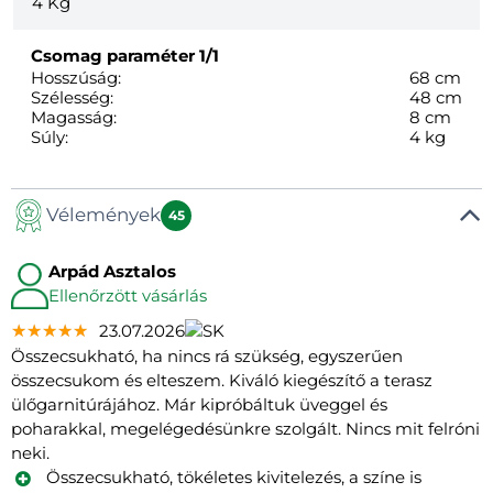
4
Kg
Csomag paraméter
1/1
Hosszúság:
68 cm
Szélesség:
48 cm
Magasság:
8 cm
Súly:
4 kg
Vélemények
45
Arpád Asztalos
Ellenőrzött vásárlás
★★★★★
★★★★★
★★★★★
23.07.2026
Összecsukható, ha nincs rá szükség, egyszerűen
összecsukom és elteszem. Kiváló kiegészítő a terasz
ülőgarnitúrájához. Már kipróbáltuk üveggel és
poharakkal, megelégedésünkre szolgált. Nincs mit felróni
neki.
Összecsukható, tökéletes kivitelezés, a színe is