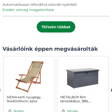
Automatikusan lefordítva szlovák nyelvből
eredeti szöveg megjelenítése
Töltsön többet
Vásárlóink éppen megvásárolták
SIENA kerti nyugágy,
METALBOX fém
94x60x94cm, bézs
tárolódoboz, 385L,
120×62×63cm, antracit
Brigita
Monika