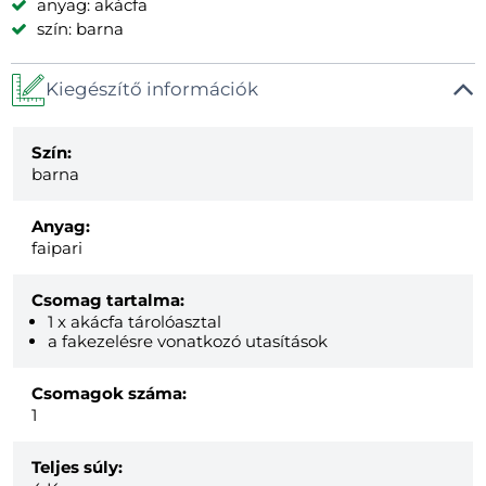
anyag: akácfa
szín: barna
Kiegészítő információk
Szín:
barna
Anyag:
faipari
Csomag tartalma:
1 x akácfa tárolóasztal
a fakezelésre vonatkozó utasítások
Csomagok száma:
1
Teljes súly: