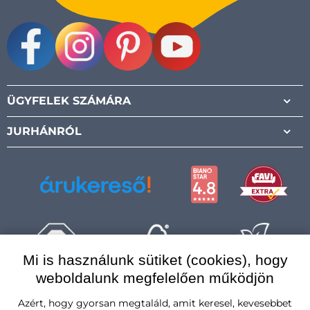
Facebook
Instagram
Pinterest
Youtube
ÜGYFELEK SZÁMÁRA
JURHÁNRÓL
Mi is használunk sütiket (cookies), hogy
weboldalunk megfelelően működjön
Magyarország
Azért, hogy gyorsan megtaláld, amit keresel, kevesebbet