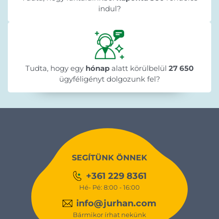
indul?
Tudta, hogy egy
hónap
alatt körülbelül
27 650
ügyféligényt dolgozunk fel?
SEGÍTÜNK ÖNNEK
+361 229 8361
Hé- Pé: 8:00 - 16:00
info@jurhan.com
Bármikor írhat nekünk