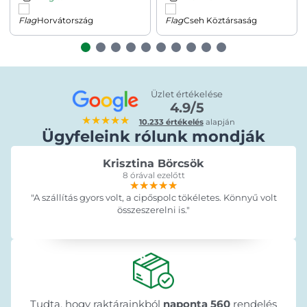
Horvátország
Cseh Köztársaság
Üzlet értékelése
4.9/5
★★★★★
10.233 értékelés
alapján
Ügyfeleink rólunk mondják
Krisztina Börcsök
8 órával ezelőtt
★★★★★
★★★★★
★★★★★
"A szállítás gyors volt, a cipőspolc tökéletes. Könnyű volt
összeszerelni is."
Tudta, hogy raktárainkból
naponta 560
rendelés