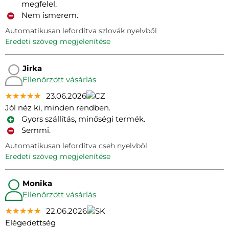
megfelel,
Nem ismerem.
Automatikusan lefordítva szlovák nyelvből
eredeti szöveg megjelenítése
Jirka
Ellenőrzött vásárlás
★★★★★
★★★★★
★★★★★
23.06.2026
Jól néz ki, minden rendben.
Gyors szállítás, minőségi termék.
Semmi.
Automatikusan lefordítva cseh nyelvből
eredeti szöveg megjelenítése
Monika
Ellenőrzött vásárlás
★★★★★
★★★★★
★★★★★
22.06.2026
Elégedettség