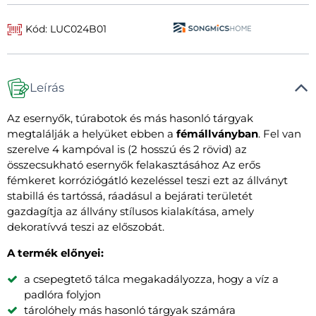
Kód: LUC024B01
Leírás
Az esernyők, túrabotok és más hasonló tárgyak
megtalálják a helyüket ebben a
fémállványban
. Fel van
szerelve 4 kampóval is (2 hosszú és 2 rövid) az
összecsukható esernyők felakasztásához Az erős
fémkeret korróziógátló kezeléssel teszi ezt az állványt
stabillá és tartóssá, ráadásul a bejárati területét
gazdagítja az állvány stílusos kialakítása, amely
dekoratívvá teszi az előszobát.
A termék előnyei:
a csepegtető tálca megakadályozza, hogy a víz a
padlóra folyjon
tárolóhely más hasonló tárgyak számára