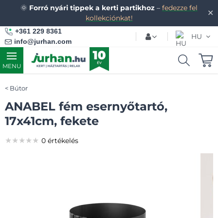
🌞
Forró nyári tippek a kerti partikhoz
–
fedezze fel
✕
kollekciónkat!
+361 229 8361
HU
info@jurhan.com
MENU
Bútor
ANABEL fém esernyőtartó,
17x41cm, fekete
★★★★★
★★★★★
★★★★★
0 értékelés