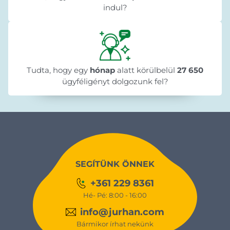
indul?
Tudta, hogy egy
hónap
alatt körülbelül
27 650
ügyféligényt dolgozunk fel?
SEGÍTÜNK ÖNNEK
+361 229 8361
Hé- Pé: 8:00 - 16:00
info@jurhan.com
Bármikor írhat nekünk