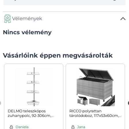
Vélemények
Nincs vélemény
Vásárlóink éppen megvásárolták
DELMO teleszkópos
RICCO polyrattan
zuhanypolc, 92-306cm,
tárolódoboz, 117x53x60cm,
fehér
szürke
Daniela
Jana