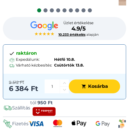
Üzlet értékelése
4.9/5
★★★★★
10.233 értékelés
alapján
raktáron
Expedálunk:
Hétfő 10.8.
Várható kézbesítés:
Csütörtök
13.8.
9 512 Ft
Kosárba
6 384 Ft
Szállítási
tól
950 Ft
Szállítás
lehetőségek
Fizetés