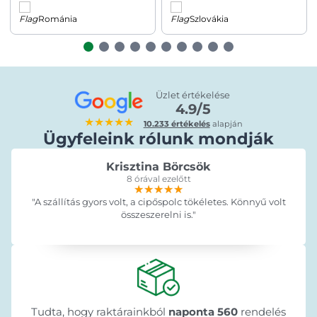
Románia
Szlovákia
Üzlet értékelése
4.9/5
★★★★★
10.233 értékelés
alapján
Ügyfeleink rólunk mondják
Krisztina Börcsök
8 órával ezelőtt
★★★★★
★★★★★
★★★★★
"A szállítás gyors volt, a cipőspolc tökéletes. Könnyű volt
összeszerelni is."
Tudta, hogy raktárainkból
naponta 560
rendelés