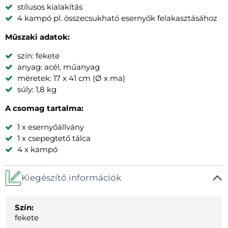
stílusos kialakítás
4 kampó pl. összecsukható esernyők felakasztásához
Műszaki adatok:
szín: fekete
anyag: acél, műanyag
méretek: 17 x 41 cm (Ø x ma)
súly: 1,8 kg
A csomag tartalma:
1 x esernyőállvány
1 x csepegtető tálca
4 x kampó
Kiegészítő információk
Szín:
fekete