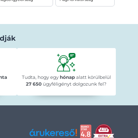
dják
Béla Horváth
1 nappal ezelőtt
★★★★★
★★★★★
★★★★★
y
"Gyorsan megérkezett a megrendelt
"A web
n
nta
Tudta, hogy egy
termék."
hónap
alatt körülbelül
menete 
🥰
megre
27 650
ügyféligényt dolgozunk fel?