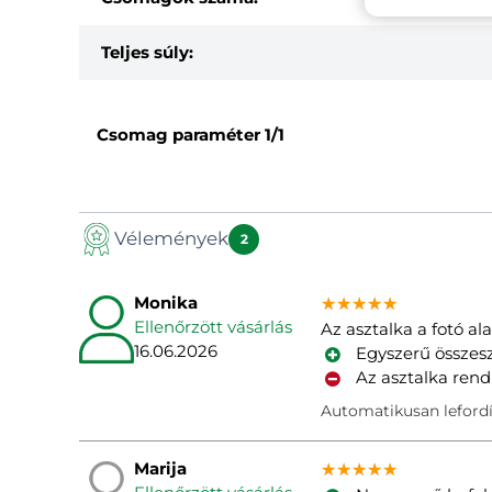
Teljes súly:
Csomag paraméter
1/1
Vélemények
2
Monika
★★★★★
★★★★★
★★★★★
Ellenőrzött vásárlás
Az asztalka a fotó al
16.06.2026
Egyszerű összes
Az asztalka rend
Automatikusan lefordí
Marija
★★★★★
★★★★★
★★★★★