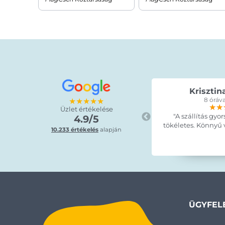
Krisztin
★★★★★
8 óráva
★★
★★
★★
Üzlet értékelése
"A szállítás gyor
4.9/5
tökéletes. Könnyű vo
10.233 értékelés
alapján
ÜGYFEL