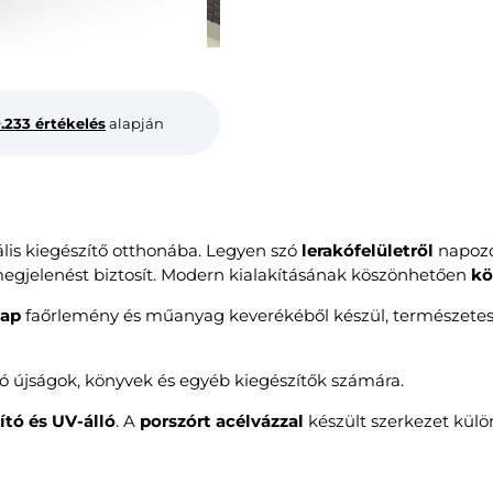
0.233 értékelés
alapján
lis kiegészítő otthonába. Legyen szó
lerakófelületről
napozó
 megjelenést biztosít. Modern kialakításának köszönhetően
kö
lap
faőrlemény és műanyag keverékéből készül, természetes 
ó újságok, könyvek és egyéb kiegészítők számára.
ító és UV-álló
. A
porszórt acélvázzal
készült szerkezet kül