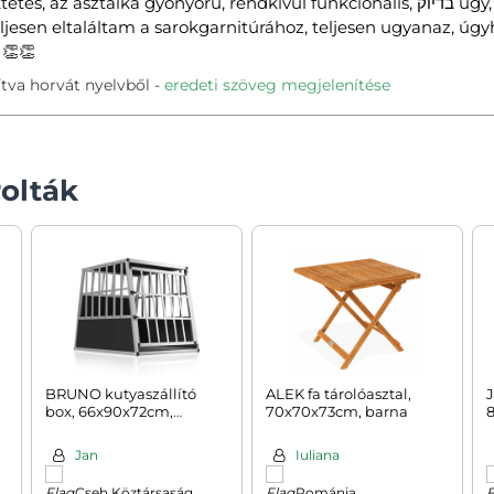
 asztalka gyönyörű, rendkívül funkcionális, בדיוק úgy, ahogy elképzeltem, a
eljesen eltaláltam a sarokgarnitúrához, teljesen ugyanaz, 
 👏👏
tva horvát nyelvből
eredeti szöveg megjelenítése
olták
BRUNO kutyaszállító
ALEK fa tárolóasztal,
J
box, 66x90x72cm,
70x70x73cm, barna
ezüst/fekete
Jan
Iuliana
Cseh Köztársaság
Románia