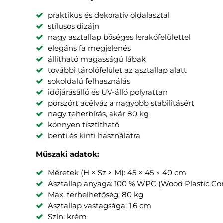
praktikus és dekoratív oldalasztal
stílusos dizájn
nagy asztallap bőséges lerakófelülettel
elegáns fa megjelenés
állítható magasságú lábak
további tárolófelület az asztallap alatt
sokoldalú felhasználás
időjárásálló és UV-álló polyrattan
porszórt acélváz a nagyobb stabilitásért
nagy teherbírás, akár 80 kg
könnyen tisztítható
benti és kinti használatra
Műszaki adatok:
Méretek (H × Sz × M): 45 × 45 × 40 cm
Asztallap anyaga: 100 % WPC (Wood Plastic Co
Max. terhelhetőség: 80 kg
Asztallap vastagsága: 1,6 cm
Szín: krém