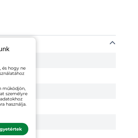
lunk
, és hogy ne
sználatához
n működjön,
kat személyre
ó adatokhoz
ra használja.
gyetértek