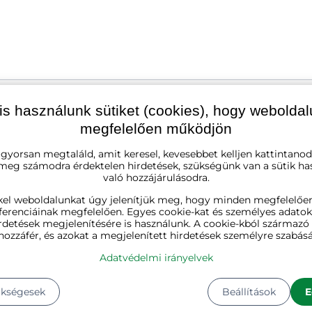
is használunk sütiket (cookies), hogy webolda
megfelelően működjön
bézs
 gyorsan megtaláld, amit keresel, kevesebbet kelljen kattintanod
 meg számodra érdektelen hirdetések, szükségünk van a sütik ha
faipari, acél, mesterséges rattan
való hozzájárulásodra.
kel weboldalunkat úgy jelenítjük meg, hogy minden megfelelőe
40 cm
ferenciáinak megfelelően. Egyes cookie-kat és személyes adato
rdetések megjelenítésére is használunk. A cookie-kból származ
hozzáfér, és azokat a megjelenített hirdetések személyre szabásá
45 cm
Adatvédelmi irányelvek
45 cm
ükségesek
Beállítások
E
1