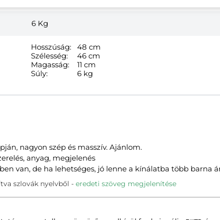
6
Kg
Hosszúság:
48 cm
Szélesség:
46 cm
Magasság:
11 cm
Súly:
6 kg
apján, nagyon szép és masszív. Ajánlom.
zerelés, anyag, megjelenés
ben van, de ha lehetséges, jó lenne a kínálatba több barna ár
tva szlovák nyelvből
eredeti szöveg megjelenítése