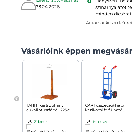
Ellenőrzött vásárlás
Nagyszerű befektetés, az
23.04.2026
színárnyalatot t
minden dicséret
Automatikusan lefordí
Vásárlóink éppen megvásár
TAHITI kerti zuhany
CART összecsukható
eukaliptuszfából, 223 cm,
kézikocsi felfújható
barna/ezüst
gumiabroncsokkal, max
200kg, kék
Zdenek
Miloslav
Cseh Köztársaság
Cseh Köztársaság