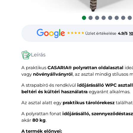
★★★★★
Üzlet értékelése
4.9/5
1
Leírás
A praktikus
CASARIA® polyrattan oldalasztal
ideá
vagy
növényállványról
, az asztal mindig stílusos
A strapabíró és rendkívül
időjárásálló WPC asztal
beltéri és kültéri használatra
egyaránt alkalmas.
Az asztal alatt egy
praktikus tárolórekesz
találhat
A polyrattan fonat
időjárásálló, szennyeződéstasz
akár
80 kg
.
A termék előnyei: