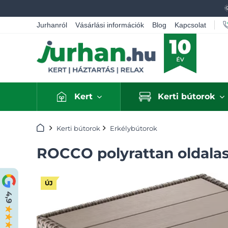
Jurhanról
Vásárlási információk
Blog
Kapcsolat
Kert
Kerti bútorok
Kezdőlap
Kerti bútorok
Erkélybútorok
ROCCO polyrattan oldala
ÚJ