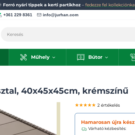
🌞
Forró nyári tippek a kerti partikhoz
–
fedezze fel kollekciónka
+361 229 8361
info@jurhan.com
Műhely
Bútor
sztal, 40x45x45cm, krémszínű
★★★★★
★★★★★
★★★★★
2 értékelés
Hamarosan újra kész
Várható kézbesítés: