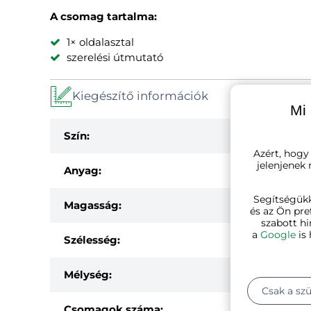
A csomag tartalma:
1× oldalasztal
szerelési útmutató
Kiegészítő információk
Mi 
Szín:
Azért, hogy
jelenjenek
Anyag:
Segítségük
Magasság:
és az Ön pre
szabott hi
a
Google
is 
Szélesség:
Mélység:
Csak a sz
Csomagok száma: