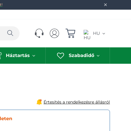
✕
t!
Keresés
HU
Háztartás
Szabadidő
Értesítés a rendelkezésre állásról
leten