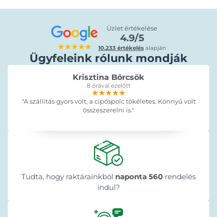
Üzlet értékelése
4.9/5
★★★★★
10.233 értékelés
alapján
Ügyfeleink rólunk mondják
Krisztina Börcsök
8 órával ezelőtt
★★★★★
★★★★★
★★★★★
"A szállítás gyors volt, a cipőspolc tökéletes. Könnyű volt
összeszerelni is."
Tudta, hogy raktárainkból
naponta 560
rendelés
indul?