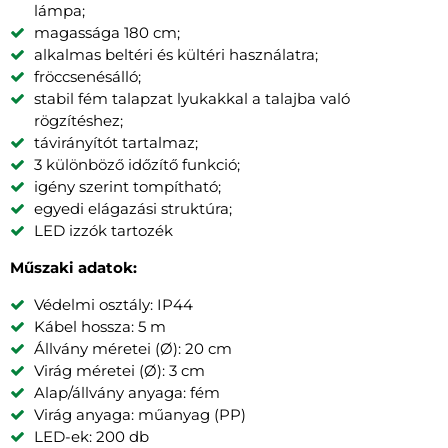
lámpa;
magassága 180 cm;
alkalmas beltéri és kültéri használatra;
fröccsenésálló;
stabil fém talapzat lyukakkal a talajba való
rögzítéshez;
távirányítót tartalmaz;
3 különböző időzítő funkció;
igény szerint tompítható;
egyedi elágazási struktúra;
LED izzók tartozék
Műszaki adatok:
Védelmi osztály: IP44
Kábel hossza: 5 m
Állvány méretei (Ø): 20 cm
Virág méretei (Ø): 3 cm
Alap/állvány anyaga: fém
Virág anyaga: műanyag (PP)
LED-ek: 200 db