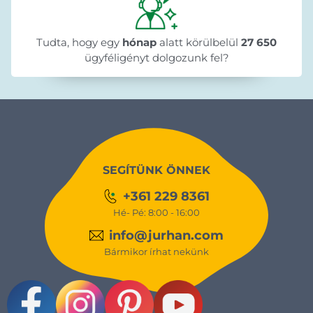
Tudta, hogy egy
hónap
alatt körülbelül
27 650
ügyféligényt dolgozunk fel?
SEGÍTÜNK ÖNNEK
+361 229 8361
Hé- Pé: 8:00 - 16:00
info@jurhan.com
Bármikor írhat nekünk