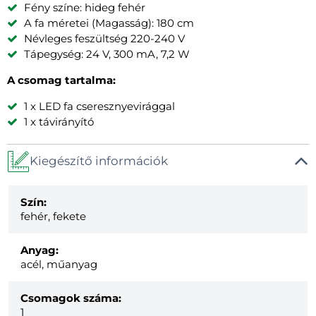
Fény színe: hideg fehér
A fa méretei (Magasság): 180 cm
Névleges feszültség 220-240 V
Tápegység: 24 V, 300 mA, 7,2 W
A csomag tartalma:
1 x LED fa cseresznyevirággal
1 x távirányító
Kiegészítő információk
Szín:
fehér, fekete
Anyag:
acél, műanyag
Csomagok száma:
1