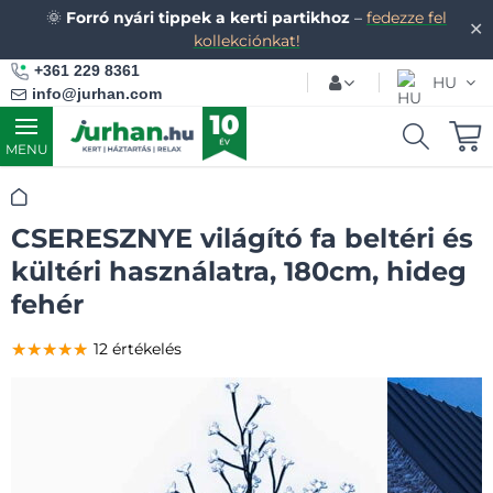
🌞
Forró nyári tippek a kerti partikhoz
–
fedezze fel
✕
kollekciónkat!
+361 229 8361
HU
info@jurhan.com
MENU
Kezdőlap
CSERESZNYE világító fa beltéri és
kültéri használatra, 180cm, hideg
fehér
★★★★★
★★★★★
★★★★★
12 értékelés