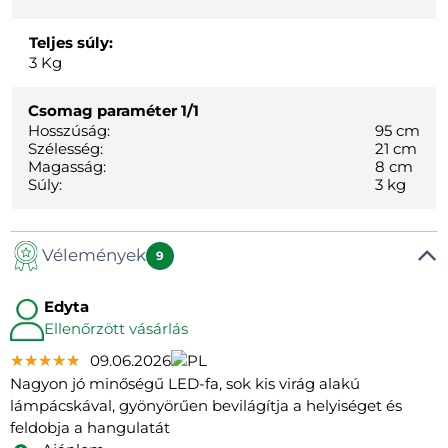
Teljes súly:
3
Kg
Csomag paraméter
1/1
Hosszúság:
95 cm
Szélesség:
21 cm
Magasság:
8 cm
Súly:
3 kg
Vélemények
9
Edyta
Ellenőrzött vásárlás
★★★★★
★★★★★
★★★★★
09.06.2026
Nagyon jó minőségű LED-fa, sok kis virág alakú
lámpácskával, gyönyörűen bevilágítja a helyiséget és
feldobja a hangulatát