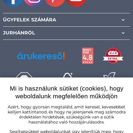
Facebook
Instagram
Pinterest
Youtube
ÜGYFELEK SZÁMÁRA
JURHÁNRÓL
Mi is használunk sütiket (cookies), hogy
weboldalunk megfelelően működjön
Magyarország
Azért, hogy gyorsan megtaláld, amit keresel, kevesebbet
kelljen kattintanod, és hogy ne jelenjenek meg számodra
érdektelen hirdetések, szükségünk van a sütik
használatához való hozzájárulásodra.
Segítségükkel weboldalunkat úgy jelenítjük meg, hogy