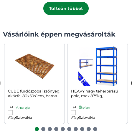
Töltsön többet
Vásárlóink éppen megvásárolták
CUBE fürdőszobai szőnyeg,
HEAVY nagy teherbírású
akácfa, 80x50x1cm, barna
polc, max 875kg,
90x40x180cm, kék
Andreja
Štefan
Szlovákia
Szlovákia