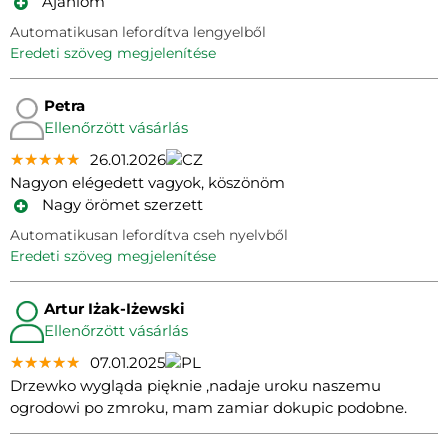
Ajánlom
Automatikusan lefordítva lengyelből
eredeti szöveg megjelenítése
Petra
Ellenőrzött vásárlás
★★★★★
★★★★★
★★★★★
26.01.2026
Nagyon elégedett vagyok, köszönöm
Nagy örömet szerzett
Automatikusan lefordítva cseh nyelvből
eredeti szöveg megjelenítése
Artur Iżak-Iżewski
Ellenőrzött vásárlás
★★★★★
★★★★★
★★★★★
07.01.2025
Drzewko wygląda pięknie ,nadaje uroku naszemu
ogrodowi po zmroku, mam zamiar dokupic podobne.