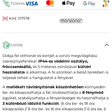
Fizetés
Kód: 107578
Leírás
Dobja fel otthonát és kertjét a vonzó megvilágítású
cseresznyefánkkal.
IP44-es védelmi osztályú,
fröccsenésálló,
és 5 méteres zsinórjával
kültéri
használatra
is alkalmas. A fa azonban a belső terekben is
teljessé teheti a hangulatot a fényével.
A
mellékelt távirányítónak köszönhetően
könnyedén
be- és kikapcsolhatja a fát, kiválaszthatja a
8 fénymód
egyikét, szabályozhatja a fényerősséget és használhatja a
3 különböző időzítő funkciót
: (6 óra be- és 18 óra
kikapcsolás // 8 óra be- és 16 óra kikapcsolás // 6 óra be, 6