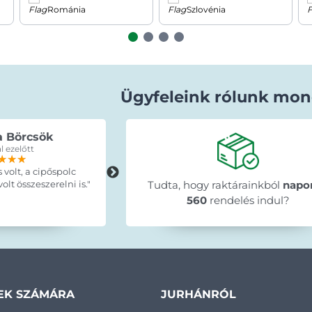
Románia
Szlovénia
Ügyfeleink rólunk mon
a Börcsök
Erdey Betti
l ezelőtt
15 órával ezelőtt
★★★
★★★
★★★
★★★★★
★★★★★
★★★★★
s volt, a cipőspolc
"A termék pontosan olyan mint ahog
lt összeszerelni is."
leirták, idő elött érkezett, egyszerűe
Tudta, hogy raktárainkból
napo
szuper ajánlani tudom mindenkinek 
560
rendelés indul?
🤗."
EK SZÁMÁRA
JURHÁNRÓL