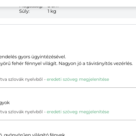
Szélesség:
22 cm
Magasság:
5 cm
Súly:
1 kg
endelés gyors ügyintézésével.
örű fehér fénnyel világít. Nagyon jó a távirányítós vezérlés.
tva szlovák nyelvből
eredeti szöveg megjelenítése
agyok
tva szlovák nyelvből
eredeti szöveg megjelenítése
 gyönyörűen világító fények.