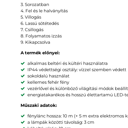
3. Sorozatban
4. Fel és le halványítás
5. Villogás
6. Lassú sötétedés
7. Csillogás
8. Folyamatos izzás
9. Kikapcsolva
A termék előnyei:
alkalmas beltéri és kültéri használatra
IP44 védettségi osztály: vízzel szemben védett
sokoldalú használat
kellemes fehér fény
vezérlővel és különböző világítási módok beáll
energiatakarékos és hosszú élettartamú LED-t
Műszaki adatok:
fénylánc hossza: 10 m (+ 5 m extra elektromos k
a lámpák közötti távolság: 3 cm