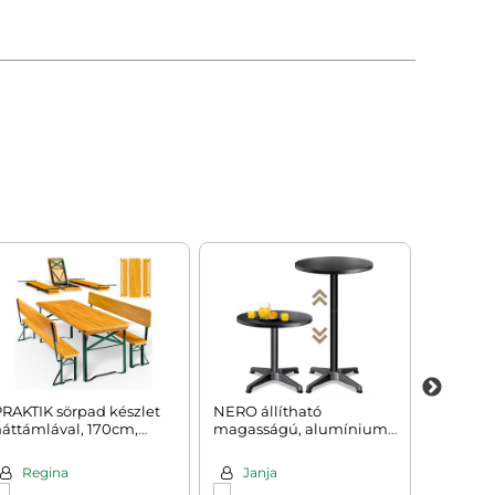
RAKTIK sörpad készlet
NERO állítható
NEAPO
áttámlával, 170cm,
magasságú, alumínium
rendezv
barna
bárasztal, Ø60cm, fekete
fehér
Regina
Janja
Vlad