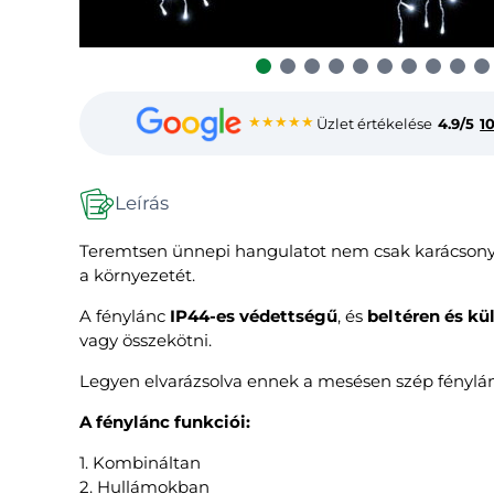
★★★★★
Üzlet értékelése
4.9/5
1
Leírás
Teremtsen ünnepi hangulatot nem csak karácsony
a környezetét.
A fénylánc
IP44-es védettségű
, és
beltéren és kü
vagy összekötni.
Legyen elvarázsolva ennek a mesésen szép fénylán
A fénylánc funkciói:
1. Kombináltan
2. Hullámokban