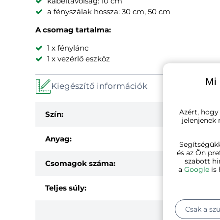
kábeltávolság: 10 cm
a fényszálak hossza: 30 cm, 50 cm
A csomag tartalma:
1 x fénylánc
1 x vezérlő eszköz
Mi 
Kiegészítő információk
Azért, hogy
Szín:
jelenjenek
Anyag:
Segítségük
és az Ön pre
szabott hi
Csomagok száma:
a
Google
is 
Teljes súly:
Csak a sz