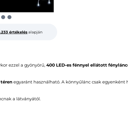
0.233 értékelés
alapján
kor ezzel a gyönyörű,
400 LED-es fénnyel ellátott fénylánc
ltéren
egyaránt használható. A könnyűlánc csak egyenként h
cnak a látványától.