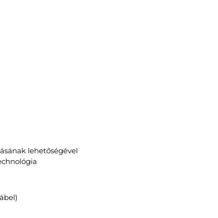
ításának lehetőségével
echnológia
ábel)