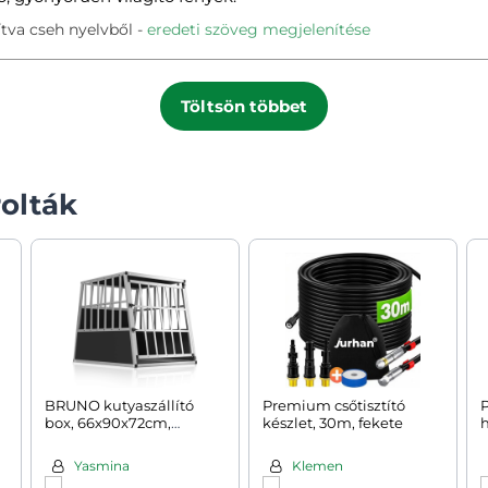
tva cseh nyelvből
eredeti szöveg megjelenítése
Töltsön többet
olták
BRUNO kutyaszállító
Premium csőtisztító
P
box, 66x90x72cm,
készlet, 30m, fekete
h
ezüst/fekete
Yasmina
Klemen