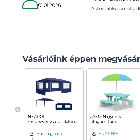
01.01.2026
Automatikusan lefordí
Vásárlóink éppen megvásár
NEAPOL
JASMIN gyerek
rendezvénysátor, 3x6m,
ülőgarnitúra
kék
napernyővel,
67x78,5x42,5cm,
Marian gabriel
ANDREEA
szürke/mentazöld