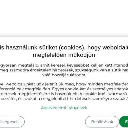
is használunk sütiket (cookies), hogy webolda
megfelelően működjön
 gyorsan megtaláld, amit keresel, kevesebbet kelljen kattintanod
fehér
 meg számodra érdektelen hirdetések, szükségünk van a sütik ha
való hozzájárulásodra.
műanyag
kel weboldalunkat úgy jelenítjük meg, hogy minden megfelelőe
ferenciáinak megfelelően. Egyes cookie-kat és személyes adato
rdetések megjelenítésére is használunk. A cookie-kból származ
1
hozzáfér, és azokat a megjelenített hirdetések személyre szabásá
Adatvédelmi irányelvek
1
Kg
ükségesek
Beállítások
E
Hosszúság:
25 cm