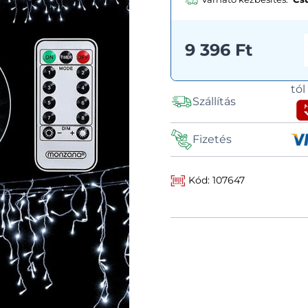
9 396 Ft
tó
Szállítás
Fizetés
Kód: 107647