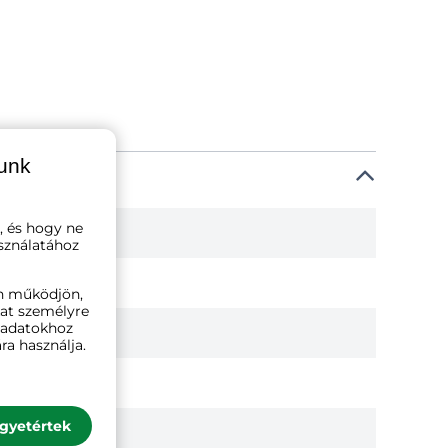
lunk
, és hogy ne
sználatához
n működjön,
kat személyre
ó adatokhoz
ra használja.
gyetértek