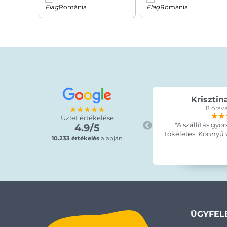
Románia
Románia
Krisztin
★★★★★
8 óráva
★★
★★
★★
Üzlet értékelése
"A szállítás gyor
4.9/5
tökéletes. Könnyű vo
10.233 értékelés
alapján
ÜGYFEL