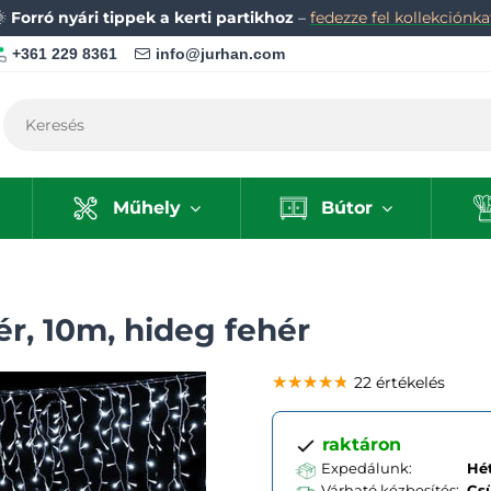
🌞
Forró nyári tippek a kerti partikhoz
–
fedezze fel kollekciónka
+361 229 8361
info@jurhan.com
Műhely
Bútor
r, 10m, hideg fehér
★★★★★
★★★★★
★★★★★
22 értékelés
raktáron
Expedálunk:
Hét
Várható kézbesítés:
Cs