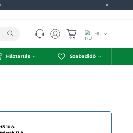
✕
t!
Keresés
HU
Háztartás
Szabadidő
fő 10.8.
ütörtök
13.8.