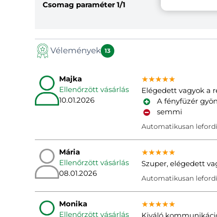
Csomag paraméter
1/1
Vélemények
13
Majka
★★★★★
★★★★★
★★★★★
Ellenőrzött vásárlás
Elégedett vagyok a r
10.01.2026
A fényfüzér gyöny
semmi
Automatikusan lefordí
Mária
★★★★★
★★★★★
★★★★★
Ellenőrzött vásárlás
Szuper, elégedett v
08.01.2026
Automatikusan lefordí
Monika
★★★★★
★★★★★
★★★★★
Ellenőrzött vásárlás
Kiváló kommunikáció,