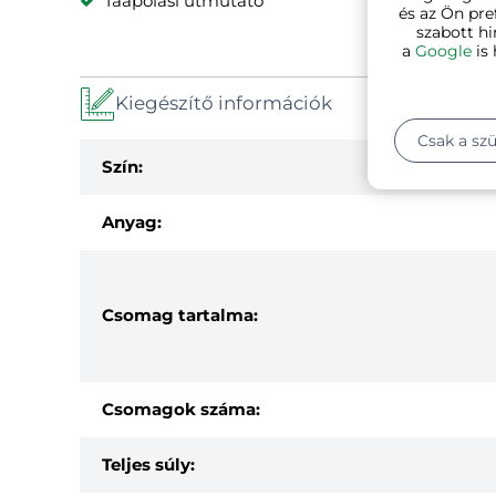
faápolási útmutató
és az Ön pre
szabott hi
a
Google
is 
Kiegészítő információk
Csak a sz
Szín:
Anyag:
Csomag tartalma:
Csomagok száma:
Teljes súly: