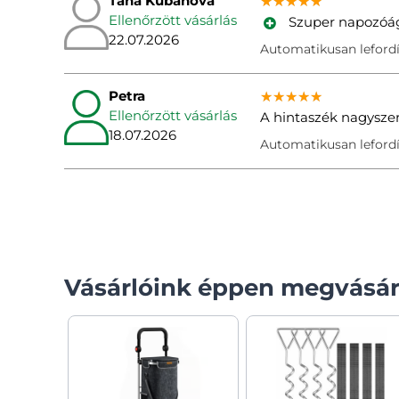
Táńa Kubáňová
★★★★★
★★★★★
★★★★★
Ellenőrzött vásárlás
Szuper napozóágy
22.07.2026
Automatikusan lefordí
Petra
★★★★★
★★★★★
★★★★★
Ellenőrzött vásárlás
A hintaszék nagyszer
18.07.2026
Automatikusan lefordí
Vásárlóink éppen megvásár