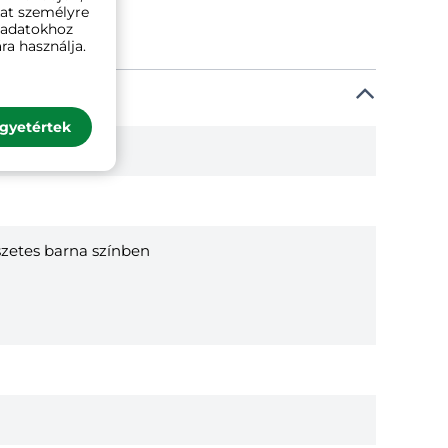
kat személyre
ó adatokhoz
ra használja.
gyetértek
szetes barna színben