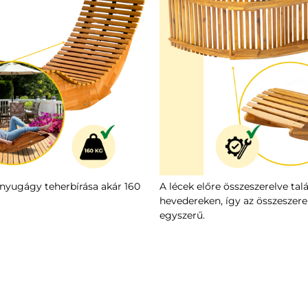
 nyugágy teherbírása akár 160
A lécek előre összeszerelve tal
hevedereken, így az összeszere
egyszerű.