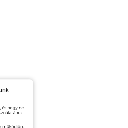
lunk
, és hogy ne
sználatához
n működjön,