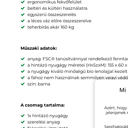
ergonomikus fekvőfelület
beltéri és kültéri használatra
egyszerű összeszerelés
a léces váz előre összeszerelve
teherbírás akár 160 kg
Műszaki adatok:
anyag: FSC® tanúsítvánnyal rendelkező fennta
a hintázó nyugágy méretei (HxSzxM): 155 x 60 
a nyugágy kiváló minőségű bio lenolajjal kezelt
a fához nem használnak semmilyen vegyi védő
szín: barna
Mi 
A csomag tartalma:
Azért, hogy
jelenjenek
1x hintázó nyugágy
szerelési anyag
Segítségük