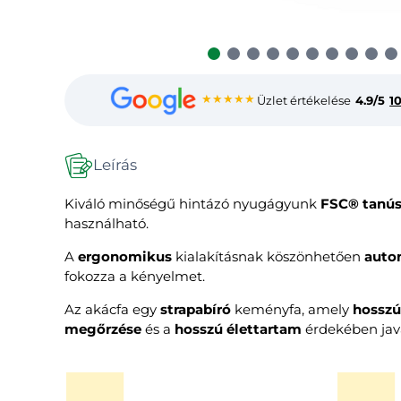
★★★★★
Üzlet értékelése
4.9/5
1
Leírás
Kiváló minőségű hintázó nyugágyunk
FSC® tanús
használható.
A
ergonomikus
kialakításnak köszönhetően
auto
fokozza a kényelmet.
Az akácfa egy
strapabíró
keményfa, amely
hosszú
megőrzése
és a
hosszú élettartam
érdekében java