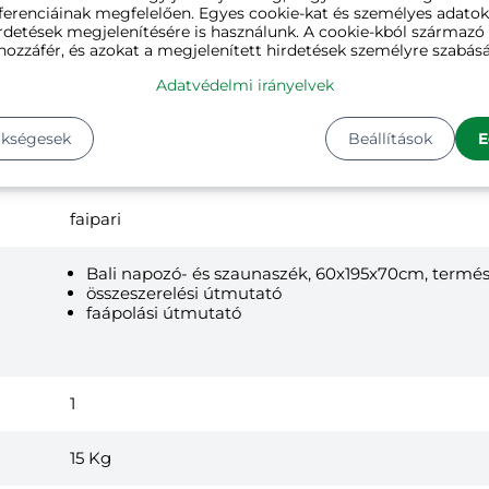
ferenciáinak megfelelően. Egyes cookie-kat és személyes adato
rdetések megjelenítésére is használunk. A cookie-kból származ
hozzáfér, és azokat a megjelenített hirdetések személyre szabásá
Adatvédelmi irányelvek
ükségesek
Beállítások
E
barna
faipari
Bali napozó- és szaunaszék, 60x195x70cm, termé
összeszerelési útmutató
faápolási útmutató
1
15
Kg