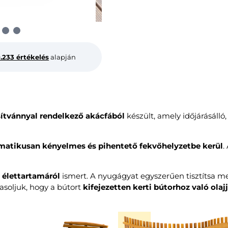
0.233 értékelés
alapján
ítvánnyal rendelkező akácfából
készült, amely időjárásálló,
matikusan kényelmes és pihentető fekvőhelyzetbe kerül
.
 élettartamáról
ismert. A nyugágyat egyszerűen tisztítsa m
soljuk, hogy a bútort
kifejezetten kerti bútorhoz való olajj