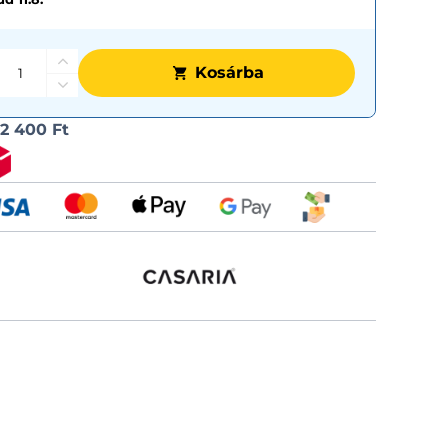
Kosárba
Szállítási
l
2 400 Ft
lehetős