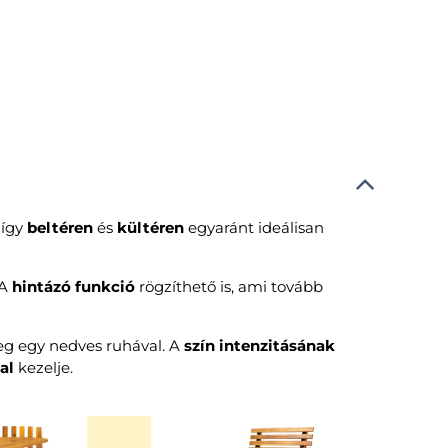
 így
beltéren
és
kültéren
egyaránt ideálisan
 A
hintázó funkció
rögzíthető is, ami tovább
eg egy nedves ruhával. A
szín intenzitásának
al
kezelje.