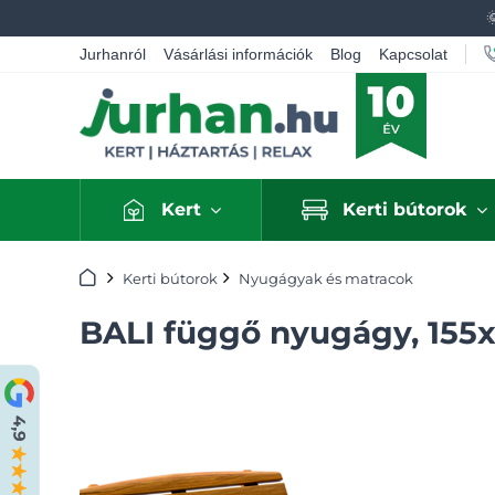
Jurhanról
Vásárlási információk
Blog
Kapcsolat
Kert
Kerti bútorok
Kezdőlap
Kerti bútorok
Nyugágyak és matracok
BALI függő nyugágy, 155