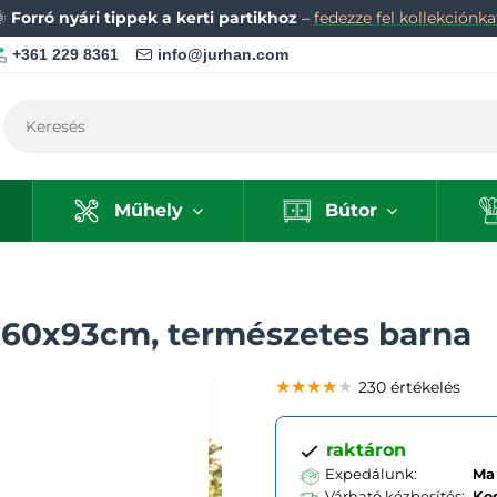
🌞
Forró nyári tippek a kerti partikhoz
–
fedezze fel kollekciónka
+361 229 8361
info@jurhan.com
Műhely
Bútor
x60x93cm, természetes barna
★★★★★
★★★★★
★★★★★
230 értékelés
raktáron
Expedálunk:
Ma 
Várható kézbesítés:
Ke