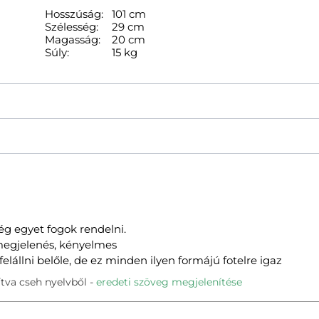
Hosszúság:
101 cm
Szélesség:
29 cm
Magasság:
20 cm
Súly:
15 kg
g egyet fogok rendelni.
 megjelenés, kényelmes
elállni belőle, de ez minden ilyen formájú fotelre igaz
tva cseh nyelvből
eredeti szöveg megjelenítése