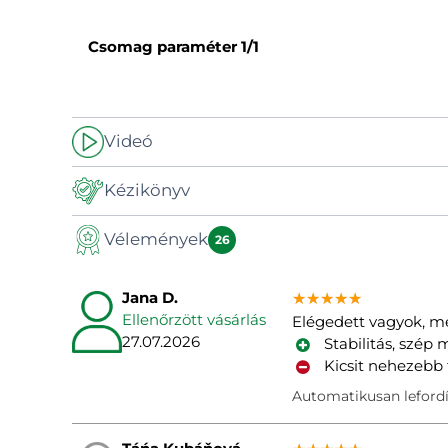
Csomag paraméter
1/1
Videó
-
Kézikönyv
Vélemények
Kézikönyv
26
Jana D.
★★★★★
★★★★★
★★★★★
Ellenőrzött vásárlás
Elégedett vagyok, mé
27.07.2026
Stabilitás, szép
Kicsit nehezebb f
Automatikusan lefordí