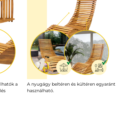
álhatók a
A nyugágy beltéren és kültéren egyaránt
lés
használható.