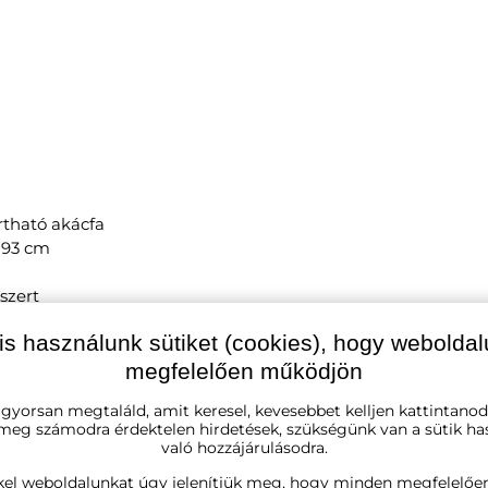
rtható akácfa
x 93 cm
szert
is használunk sütiket (cookies), hogy webolda
megfelelően működjön
 gyorsan megtaláld, amit keresel, kevesebbet kelljen kattintanod
 meg számodra érdektelen hirdetések, szükségünk van a sütik ha
való hozzájárulásodra.
kel weboldalunkat úgy jelenítjük meg, hogy minden megfelelőe