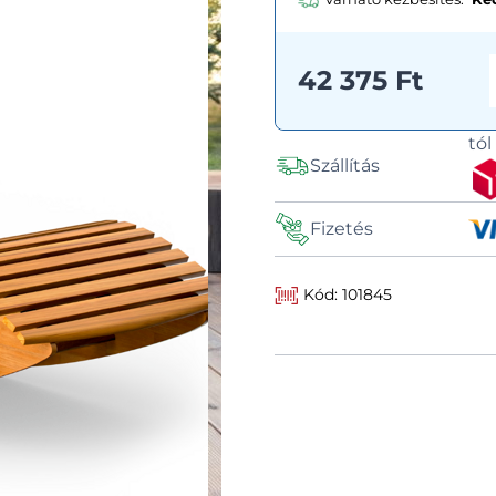
42 375 Ft
tó
Szállítás
Fizetés
Kód: 101845