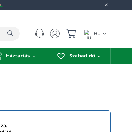
✕
t!
Keresés
HU
Háztartás
Szabadidő
7.8.
dd
11.8.