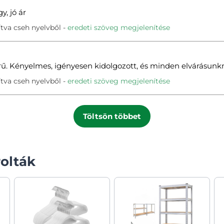
, jó ár
tva cseh nyelvből
eredeti szöveg megjelenítése
ű. Kényelmes, igényesen kidolgozott, és minden elvárásunk
tva cseh nyelvből
eredeti szöveg megjelenítése
Töltsön többet
olták