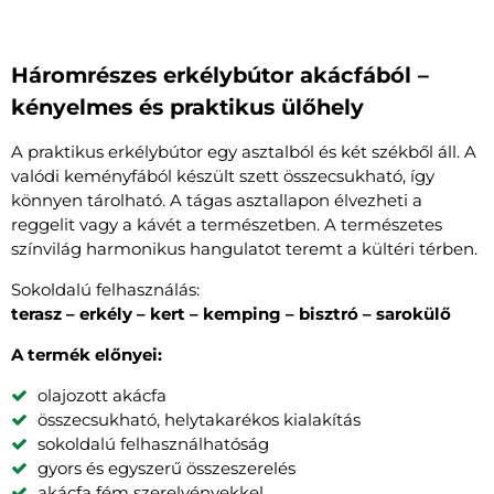
Háromrészes erkélybútor akácfából –
kényelmes és praktikus ülőhely
A praktikus erkélybútor egy asztalból és két székből áll. A
valódi keményfából készült szett összecsukható, így
könnyen tárolható. A tágas asztallapon élvezheti a
reggelit vagy a kávét a természetben. A természetes
színvilág harmonikus hangulatot teremt a kültéri térben.
Sokoldalú felhasználás:
terasz – erkély – kert – kemping – bisztró – sarokülő
A termék előnyei:
olajozott akácfa
összecsukható, helytakarékos kialakítás
sokoldalú felhasználhatóság
gyors és egyszerű összeszerelés
akácfa fém szerelvényekkel