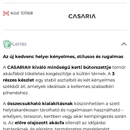
Kód: 101168
Leírás
Az új kedvenc helye: kényelmes, stílusos és rugalmas
A
CASARIA® kiváló minőségű kerti bútorszettje
tömör
akácfából tökéletes kiegészítője a kültéri térnek. A
3
részes készlet
egy stabil asztalból és két kényelmes
székből áll, amelyek ideálisak a kellemes szabadtéri
pihenéshez.
A
összecsukható kialakításnak
köszönhetően a szett
helytakarékosan tárolható és rugalmasan használható –
erkélyen, teraszon, kertben vagy akár kempingezés során
is. Az
előre olajozott akácfa
ellenáll az időjárási
hatásoknak, és elegáns, természetes megjelenést