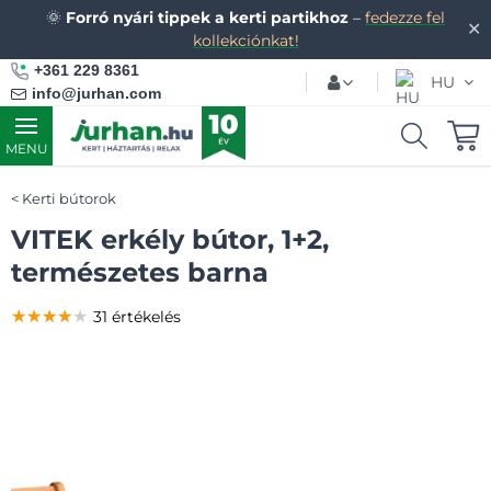
🌞
Forró nyári tippek a kerti partikhoz
–
fedezze fel
✕
kollekciónkat!
+361 229 8361
HU
info@jurhan.com
MENU
Kerti bútorok
VITEK erkély bútor, 1+2,
természetes barna
★★★★★
★★★★★
★★★★★
31 értékelés