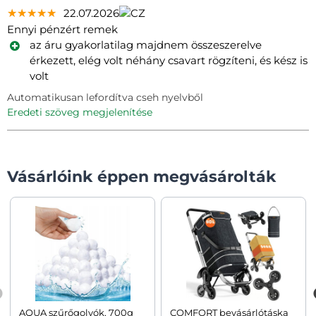
★★★★★
★★★★★
★★★★★
22.07.2026
Ennyi pénzért remek
az áru gyakorlatilag majdnem összeszerelve
érkezett, elég volt néhány csavart rögzíteni, és kész is
volt
Automatikusan lefordítva cseh nyelvből
eredeti szöveg megjelenítése
Vásárlóink éppen megvásárolták
AQUA szűrőgolyók, 700g
COMFORT bevásárlótáska