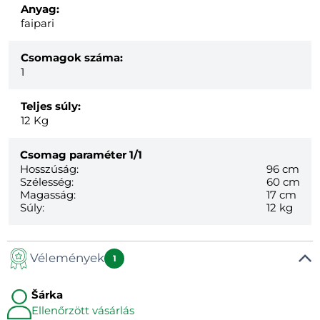
Anyag:
faipari
Csomagok száma:
1
Teljes súly:
12
Kg
Csomag paraméter
1/1
Hosszúság:
96 cm
Szélesség:
60 cm
Magasság:
17 cm
Súly:
12 kg
Vélemények
1
Šárka
Ellenőrzött vásárlás