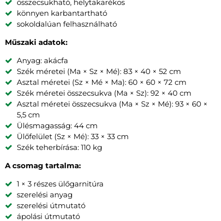
összecsukható, helytakarékos
könnyen karbantartható
sokoldalúan felhasználható
Műszaki adatok:
Anyag: akácfa
Szék méretei (Ma × Sz × Mé): 83 × 40 × 52 cm
Asztal méretei (Sz × Mé × Ma): 60 × 60 × 72 cm
Szék méretei összecsukva (Ma × Sz): 92 × 40 cm
Asztal méretei összecsukva (Ma × Sz × Mé): 93 × 60 ×
5,5 cm
Ülésmagasság: 44 cm
Ülőfelület (Sz × Mé): 33 × 33 cm
Szék teherbírása: 110 kg
A csomag tartalma:
1 × 3 részes ülőgarnitúra
szerelési anyag
szerelési útmutató
ápolási útmutató