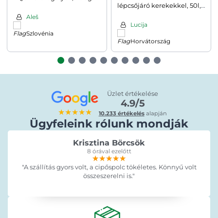
lépcsőjáró kerekekkel, 50l,
fekete
Aleš
Lucija
Szlovénia
Horvátország
Üzlet értékelése
4.9/5
★★★★★
10.233 értékelés
alapján
Ügyfeleink rólunk mondják
Krisztina Börcsök
8 órával ezelőtt
★★★★★
★★★★★
★★★★★
"A szállítás gyors volt, a cipőspolc tökéletes. Könnyű volt
összeszerelni is."