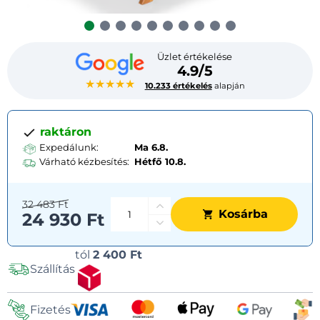
Üzlet értékelése
4.9/5
★★★★★
10.233 értékelés
alapján
raktáron
Expedálunk:
Ma 6.8.
Várható kézbesítés:
Hétfő
10.8.
32 483 Ft
Kosárba
24 930 Ft
Szállítási
tól
2 400 Ft
Szállítás
lehetőségek
Fizetés