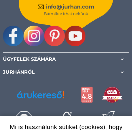
info@jurhan.com
Bármikor írhat nekünk
Facebook
Instagram
Pinterest
Youtube
ÜGYFELEK SZÁMÁRA
JURHÁNRÓL
Mi is használunk sütiket (cookies), hogy