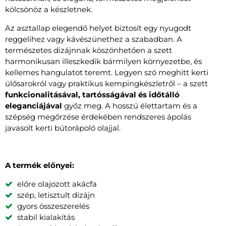
kölcsönöz a készletnek.
Az asztallap elegendő helyet biztosít egy nyugodt
reggelihez vagy kávészünethez a szabadban. A
természetes dizájnnak köszönhetően a szett
harmonikusan illeszkedik bármilyen környezetbe, és
kellemes hangulatot teremt. Legyen szó meghitt kerti
ülősarokról vagy praktikus kempingkészletről – a szett
funkcionalitásával, tartósságával és időtálló
eleganciájával
győz meg. A hosszú élettartam és a
szépség megőrzése érdekében rendszeres ápolás
javasolt kerti bútorápoló olajjal.
A termék előnyei:
előre olajozott akácfa
szép, letisztult dizájn
gyors összeszerelés
stabil kialakítás