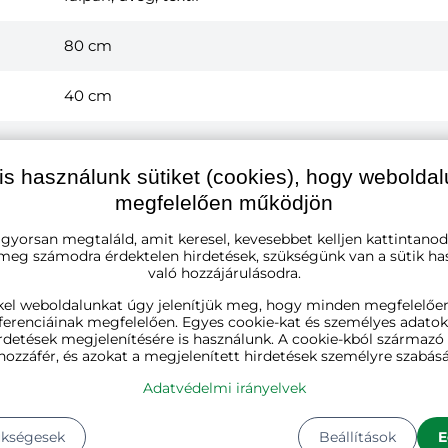
80 cm
40 cm
140 cm
is használunk sütiket (cookies), hogy webolda
1
megfelelően működjön
 gyorsan megtaláld, amit keresel, kevesebbet kelljen kattintanod
26
Kg
 meg számodra érdektelen hirdetések, szükségünk van a sütik ha
való hozzájárulásodra.
Hosszúság:
95 cm
kel weboldalunkat úgy jelenítjük meg, hogy minden megfelelőe
Szélesség:
62 cm
ferenciáinak megfelelően. Egyes cookie-kat és személyes adato
Magasság:
21 cm
rdetések megjelenítésére is használunk. A cookie-kból származ
Súly:
26 kg
hozzáfér, és azokat a megjelenített hirdetések személyre szabásá
Adatvédelmi irányelvek
ükségesek
Beállítások
E