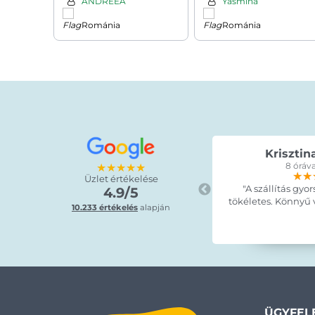
ANDREEA
Yasmina
szürke/mentazöld
Románia
Románia
Krisztin
★★★★★
8 óráva
★★
★★
★★
Üzlet értékelése
"A szállítás gyor
4.9/5
tökéletes. Könnyű vo
10.233 értékelés
alapján
ÜGYFEL