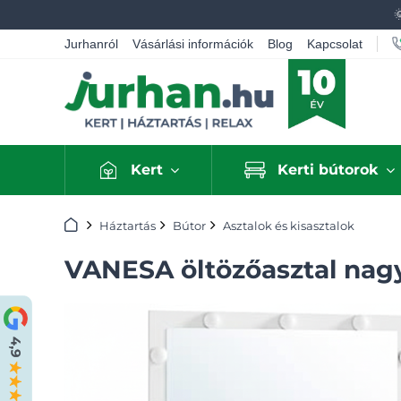
Jurhanról
Vásárlási információk
Blog
Kapcsolat
Kert
Kerti bútorok
Kezdőlap
Háztartás
Bútor
Asztalok és kisasztalok
VANESA öltözőasztal nagy 