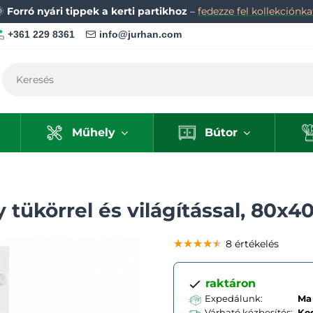
🌞
Forró nyári tippek a kerti partikhoz
–
fedezze fel kollekciónka
+361 229 8361
info@jurhan.com
Műhely
Bútor
tükörrel és világítással, 80x4
★★★★★
★★★★★
★★★★★
8 értékelés
raktáron
Expedálunk:
Ma 
Várható kézbesítés:
Ke