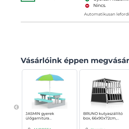
Nincs.
Automatikusan lefordí
Vásárlóink éppen megvásár
JASMIN gyerek
BRUNO kutyaszállító
ülőgarnitúra
box, 66x90x72cm,
napernyővel,
ezüst/fekete
67x78,5x42,5cm,