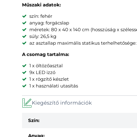
Műszaki adatok:
szín: fehér
anyag: forgácslap
méretek: 80 x 40 x 140 cm (hosszúság x széles
súly: 26,5 kg
az asztallap maximális statikus terhelhetősége:
A csomag tartalma:
1 x öltözőasztal
9x LED izzó
1 x rögzítő készlet
1 x használati utasítás
Kiegészítő információk
Szín:
Anyag: