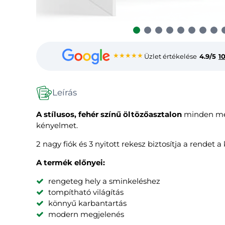
★★★★★
Üzlet értékelése
4.9/5
1
Leírás
A stílusos, fehér színű öltözőasztalon
minden megt
kényelmet.
2 nagy fiók és 3 nyitott rekesz biztosítja a rende
A termék előnyei:
rengeteg hely a sminkeléshez
tompítható világítás
könnyű karbantartás
modern megjelenés