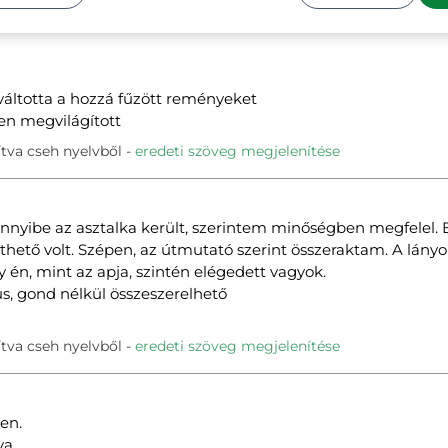
váltotta a hozzá fűzött reményeket
en megvilágított
tva cseh nyelvből
eredeti szöveg megjelenítése
nnyibe az asztalka került, szerintem minőségben megfelel. 
nthető volt. Szépen, az útmutató szerint összeraktam. A lányo
y én, mint az apja, szintén elégedett vagyok.
us, gond nélkül összeszerelhető
tva cseh nyelvből
eredeti szöveg megjelenítése
en.
va.