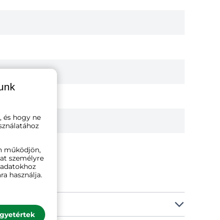
lunk
, és hogy ne
sználatához
n működjön,
kat személyre
ó adatokhoz
ra használja.
gyetértek