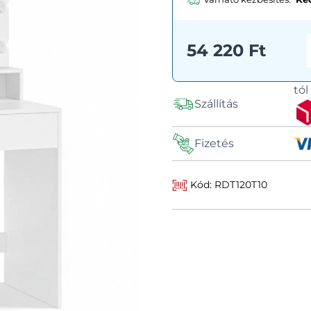
54 220 Ft
tó
Szállítás
Fizetés
Kód: RDT120T10