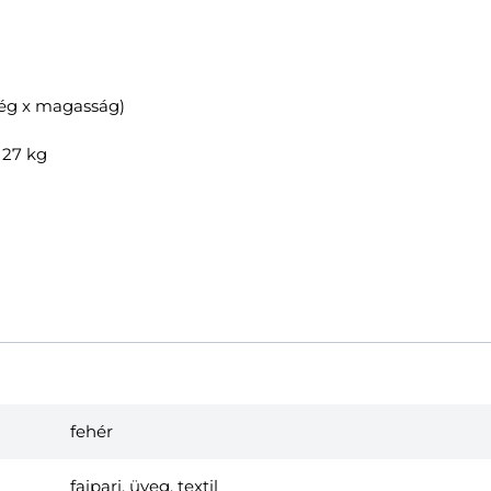
ség x magasság)
 27 kg
fehér
faipari, üveg, textil