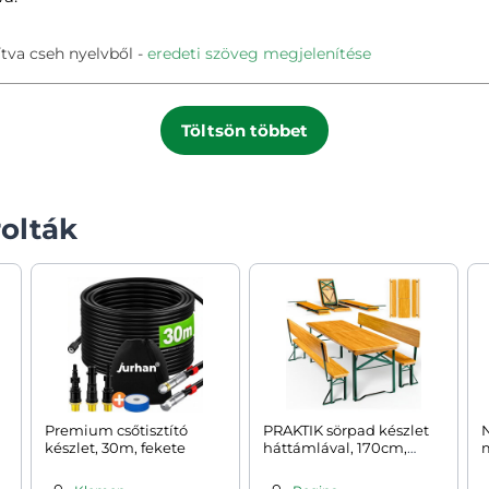
tva cseh nyelvből
eredeti szöveg megjelenítése
Töltsön többet
olták
Premium csőtisztító
PRAKTIK sörpad készlet
N
készlet, 30m, fekete
háttámlával, 170cm,
barna
b