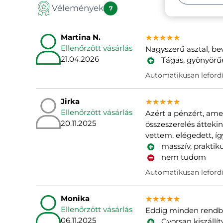
Vélemények
Manual
7
Martina N.
★★★★★
★★★★★
★★★★★
Ellenőrzött vásárlás
Nagyszerű asztal, be
21.04.2026
Tágas, gyönyörű
Automatikusan lefordí
Jirka
★★★★★
★★★★★
★★★★★
Ellenőrzött vásárlás
Azért a pénzért, ame
20.11.2025
összeszerelés átteki
vettem, elégedett, íg
masszív, praktik
nem tudom
Automatikusan lefordí
Monika
★★★★★
★★★★★
★★★★★
Ellenőrzött vásárlás
Eddig minden rendb
06.11.2025
Gyorsan kiszállít