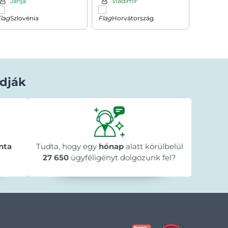
Janja
Vladimir
Cseh
Szlovénia
Horvátország
Magy
dják
Béla Horváth
1 nappal ezelőtt
★★★★★
★★★★★
★★★★★
y
"Gyorsan megérkezett a megrendelt
"A web
n
nta
Tudta, hogy egy
termék."
hónap
alatt körülbelül
menete 
🥰
megre
27 650
ügyféligényt dolgozunk fel?