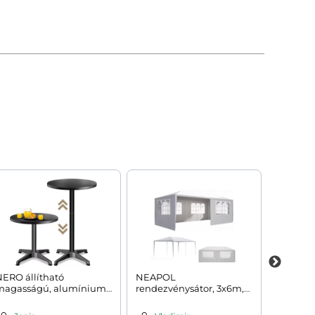
ERO állítható
NEAPOL
KLASIK s
magasságú, alumínium
rendezvénysátor, 3x6m,
170cm, 
árasztal, Ø60cm, fekete
fehér
barna