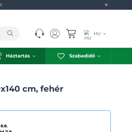
✕
t!
Keresés
HU
Háztartás
Szabadidő
0x140 cm, fehér
8.8.
dd
11.8.