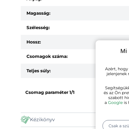
Magasság:
Szélesség:
Hossz:
Mi 
Csomagok száma:
Azért, hogy
Teljes súly:
jelenjenek
Segítségük
Csomag paraméter
1/1
és az Ön pre
szabott hi
a
Google
is 
Kézikönyv
Csak a sz