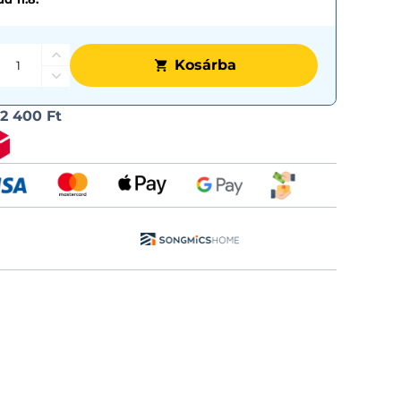
Kosárba
Szállítási
l
2 400 Ft
lehetős