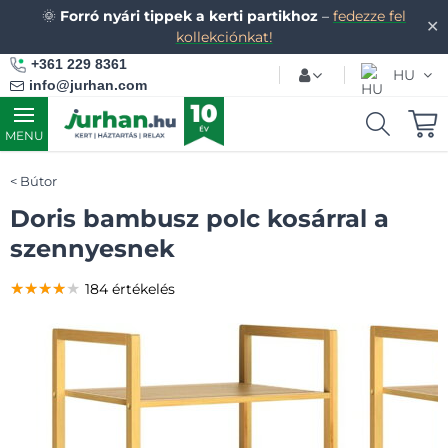
🌞
Forró nyári tippek a kerti partikhoz
–
fedezze fel
✕
kollekciónkat!
+361 229 8361
HU
info@jurhan.com
MENU
Bútor
Doris bambusz polc kosárral a
szennyesnek
★★★★★
★★★★★
★★★★★
184 értékelés