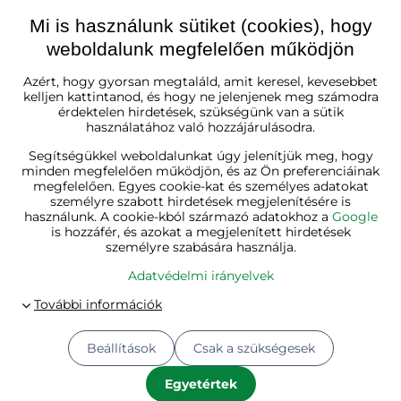
Mi is használunk sütiket (cookies), hogy
weboldalunk megfelelően működjön
Magyarország
Azért, hogy gyorsan megtaláld, amit keresel, kevesebbet
kelljen kattintanod, és hogy ne jelenjenek meg számodra
érdektelen hirdetések, szükségünk van a sütik
használatához való hozzájárulásodra.
Segítségükkel weboldalunkat úgy jelenítjük meg, hogy
minden megfelelően működjön, és az Ön preferenciáinak
megfelelően. Egyes cookie-kat és személyes adatokat
személyre szabott hirdetések megjelenítésére is
használunk. A cookie-kból származó adatokhoz a
Google
is hozzáfér, és azokat a megjelenített hirdetések
személyre szabására használja.
Adatvédelmi irányelvek
Beállítások
Csak a szükségesek
© 2026
Jurhan.hu 💚 | Minden jog fenntartva
Adatvédelmi beállítások
Adatvédelmi irányelvek
Egyetértek
A megrendelés állapota