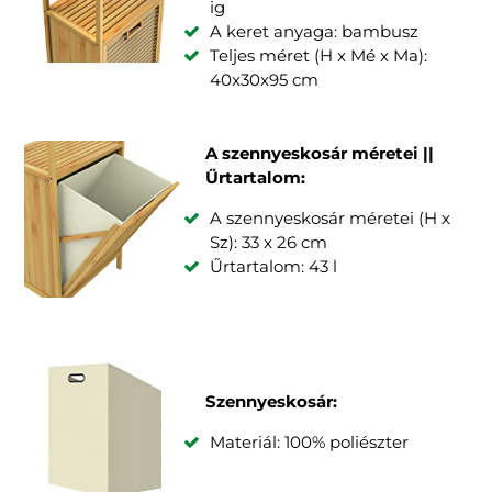
ig
A keret anyaga: bambusz
Teljes méret (H x Mé x Ma):
40x30x95 cm
A szennyeskosár méretei ||
Űrtartalom:
A szennyeskosár méretei (H x
Sz): 33 x 26 cm
Űrtartalom: 43 l
Szennyeskosár:
Materiál: 100% poliészter