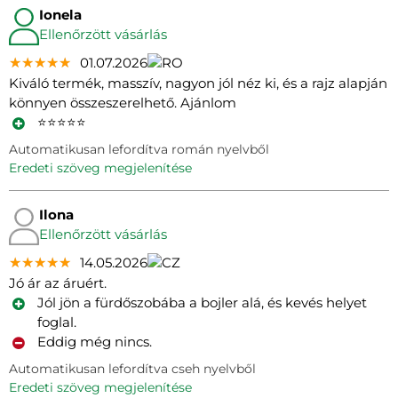
Ionela
Ellenőrzött vásárlás
★★★★★
★★★★★
★★★★★
01.07.2026
Kiváló termék, masszív, nagyon jól néz ki, és a rajz alapján
könnyen összeszerelhető. Ajánlom
⭐️⭐️⭐️⭐️⭐️
Automatikusan lefordítva román nyelvből
eredeti szöveg megjelenítése
Ilona
Ellenőrzött vásárlás
★★★★★
★★★★★
★★★★★
14.05.2026
Jó ár az áruért.
Jól jön a fürdőszobába a bojler alá, és kevés helyet
foglal.
Eddig még nincs.
Automatikusan lefordítva cseh nyelvből
eredeti szöveg megjelenítése