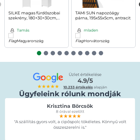
SILKE magas fürdőszobai
TAMI SUN napozóágy
szekrény, 180×30×30cm,
párna, 195x55x5cm, antracit
fehér
Tamás
mladen
Magyarország
Horvátország
Üzlet értékelése
4.9/5
★★★★★
10.233 értékelés
alapján
Ügyfeleink rólunk mondják
Krisztina Börcsök
8 órával ezelőtt
★★★★★
★★★★★
★★★★★
"A szállítás gyors volt, a cipőspolc tökéletes. Könnyű volt
összeszerelni is."