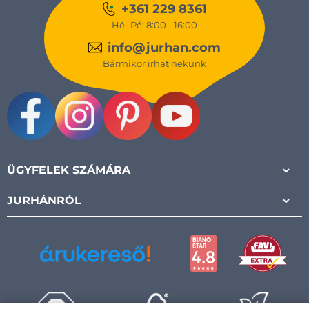
+361 229 8361
Hé- Pé: 8:00 - 16:00
info@jurhan.com
Bármikor írhat nekünk
Facebook
Instagram
Pinterest
Youtube
ÜGYFELEK SZÁMÁRA
JURHÁNRÓL