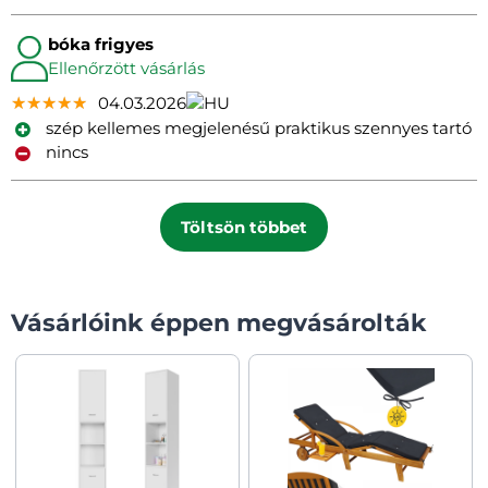
bóka frigyes
Ellenőrzött vásárlás
★★★★★
★★★★★
★★★★★
04.03.2026
szép kellemes megjelenésű praktikus szennyes tartó
nincs
Töltsön többet
Vásárlóink éppen megvásárolták