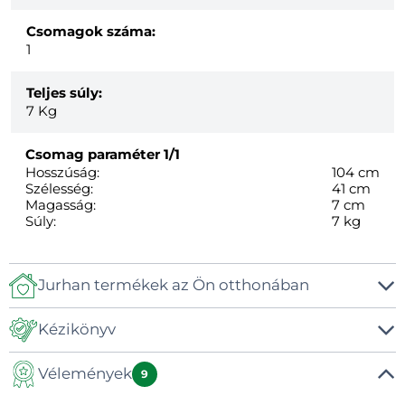
Csomagok száma:
1
Teljes súly:
7
Kg
Csomag paraméter
1/1
Hosszúság:
104 cm
Szélesség:
41 cm
Magasság:
7 cm
Súly:
7 kg
Jurhan termékek az Ön otthonában
Kézikönyv
Vélemények
Kézikönyv
9